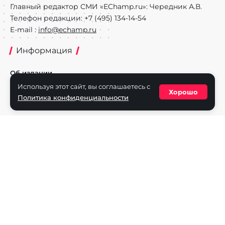
Главный редактор СМИ «EChamp.ru»: Чередник А.В.
Телефон редакции: +7 (495) 134-14-54
E-mail :
info@echamp.ru
Информация
Об издании
Используя этот сайт, вы соглашаетесь с
Реклама на портале
Хорошо
Политика конфиденциальности
Политика конфиденциальности
Разделы
Новости
Турниры
Игроки
Команды