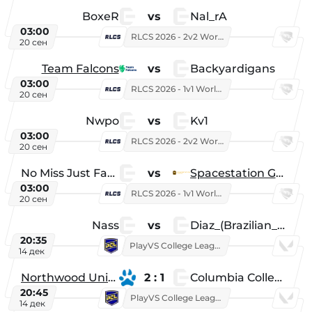
BoxeR
vs
Nal_rA
03:00
RLCS 2026 - 2v2 World Championship
20 сен
Team Falcons
vs
Backyardigans
03:00
RLCS 2026 - 1v1 World Championship
20 сен
Nwpo
vs
Kv1
03:00
RLCS 2026 - 2v2 World Championship
20 сен
No Miss Just Fake
vs
Spacestation Gaming
03:00
RLCS 2026 - 1v1 World Championship
20 сен
Nass
vs
Diaz_(Brazilian_Player)
20:35
PlayVS College League 2025: Fall
14 дек
Northwood University
2 : 1
Columbia College
20:45
PlayVS College League 2025: Fall
14 дек