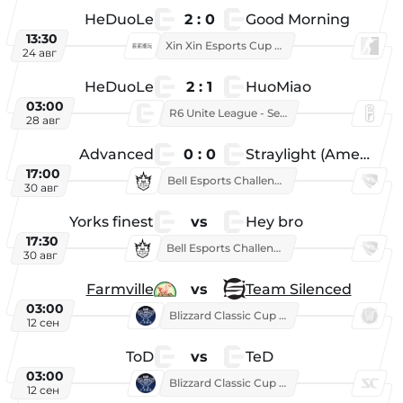
HeDuoLe
2 : 0
Good Morning
13:30
Xin Xin Esports Cup 2026
24 авг
HeDuoLe
2 : 1
HuoMiao
03:00
R6 Unite League - Season 1
28 авг
Advanced
0 : 0
Straylight (American team)
17:00
Bell Esports Challenge 2026
30 авг
Yorks finest
vs
Hey bro
17:30
Bell Esports Challenge 2026
30 авг
Farmville
vs
Team Silenced
03:00
Blizzard Classic Cup 2026
12 сен
ToD
vs
TeD
03:00
Blizzard Classic Cup 2026
12 сен