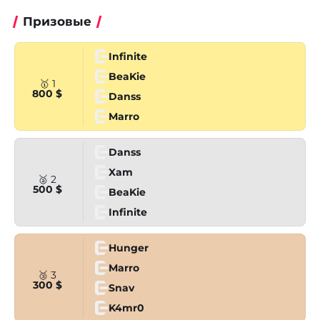
Призовые
Infinite
BeaKie
🥇 1
800 $
Danss
Marro
Danss
Xam
🥈 2
500 $
BeaKie
Infinite
Hunger
Marro
🥉 3
300 $
Snav
K4mr0