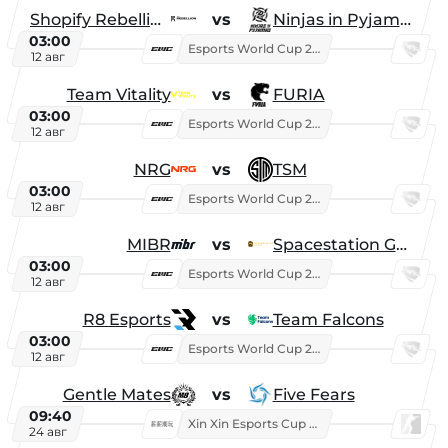
Shopify Rebellion
vs
Ninjas in Pyjamas
03:00
Esports World Cup 2026
12 авг
Team Vitality
vs
FURIA
03:00
Esports World Cup 2026
12 авг
NRG
vs
TSM
03:00
Esports World Cup 2026
12 авг
MIBR
vs
Spacestation Gaming
03:00
Esports World Cup 2026
12 авг
R8 Esports
vs
Team Falcons
03:00
Esports World Cup 2026
12 авг
Gentle Mates
vs
Five Fears
09:40
Xin Xin Esports Cup 2025
24 авг