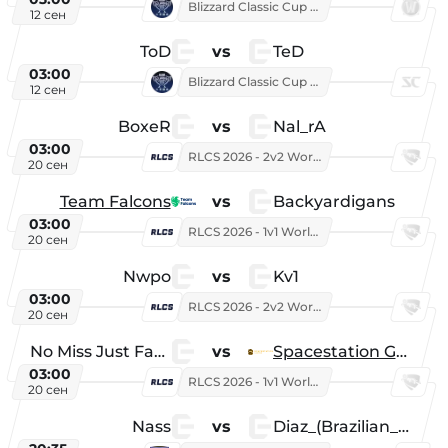
Blizzard Classic Cup 2026
12 сен
ToD
vs
TeD
03:00
Blizzard Classic Cup 2026
12 сен
BoxeR
vs
Nal_rA
03:00
RLCS 2026 - 2v2 World Championship
20 сен
Team Falcons
vs
Backyardigans
03:00
RLCS 2026 - 1v1 World Championship
20 сен
Nwpo
vs
Kv1
03:00
RLCS 2026 - 2v2 World Championship
20 сен
No Miss Just Fake
vs
Spacestation Gaming
03:00
RLCS 2026 - 1v1 World Championship
20 сен
Nass
vs
Diaz_(Brazilian_Player)