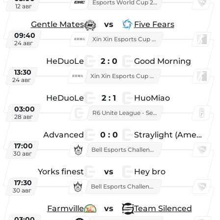
Esports World Cup 2026
12 авг
Gentle Mates
vs
Five Fears
09:40
Xin Xin Esports Cup 2025
24 авг
HeDuoLe
2 : 0
Good Morning
13:30
Xin Xin Esports Cup 2026
24 авг
HeDuoLe
2 : 1
HuoMiao
03:00
R6 Unite League - Season 1
28 авг
Advanced
0 : 0
Straylight (American team)
17:00
Bell Esports Challenge 2026
30 авг
Yorks finest
vs
Hey bro
17:30
Bell Esports Challenge 2026
30 авг
Farmville
vs
Team Silenced
03:00