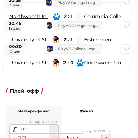
20:35
PlayVS College League 2025: Fall
14 дек
Northwood University
2 : 1
Columbia College
20:45
PlayVS College League 2025: Fall
14 дек
University of St. Thomas
2 : 1
Fishermen
00:30
PlayVS College League 2025: Fall
15 дек
University of St. Thomas
2 : 0
Northwood University
Плей-офф
Четвертьфинал
Финал
16 мар 2022 23:20
LF0
1
17 мар 2022 00:35
ELTZ!
0