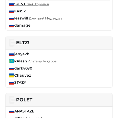
SP1NT
Глеб Горелов
Kas9k
lesswill
Дмитрий Медведев
damage
ELTZ!
jenya2h
kAlash
Альтаир Асқаров
darky0y0
Chauvez
STAZY
POLET
ANASTAZE