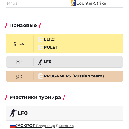
Игра
Counter-Strike
Призовые
ELTZ!
🎖 3-4
POLET
LF0
🥇 1
PROGAMERS (Russian team)
🥈 2
Участники турнира
LF0
JACKPOT
Владимир Дьяконов