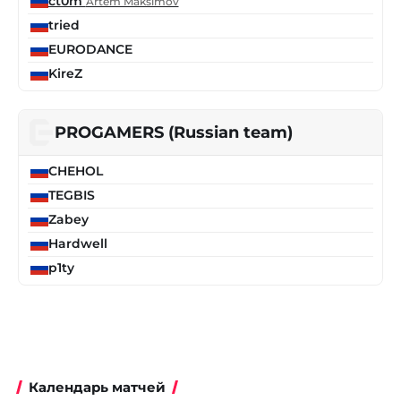
ct0m
Artem Maksimov
tried
EURODANCE
KireZ
PROGAMERS (Russian team)
CHEHOL
TEGBIS
Zabey
Hardwell
p1ty
Календарь матчей