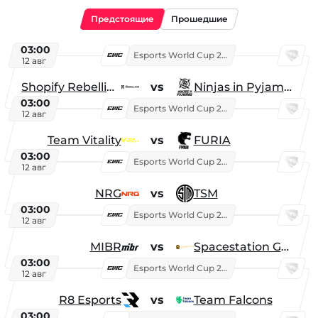
Предстоящие
Прошедшие
03:00
Esports World Cup 2026
12 авг
Shopify Rebellion
vs
Ninjas in Pyjamas
03:00
Esports World Cup 2026
12 авг
Team Vitality
vs
FURIA
03:00
Esports World Cup 2026
12 авг
NRG
vs
TSM
03:00
Esports World Cup 2026
12 авг
MIBR
vs
Spacestation Gaming
03:00
Esports World Cup 2026
12 авг
R8 Esports
vs
Team Falcons
03:00