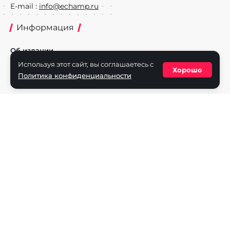
E-mail :
info@echamp.ru
Информация
Об издании
Используя этот сайт, вы соглашаетесь с
Реклама на портале
Хорошо
Политика конфиденциальности
Политика конфиденциальности
Разделы
Новости
Турниры
Игроки
Команды
Игры