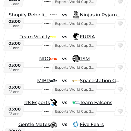
Esports World Cup 2026
12 авг
Shopify Rebellion
vs
Ninjas in Pyjamas
03:00
Esports World Cup 2026
12 авг
Team Vitality
vs
FURIA
03:00
Esports World Cup 2026
12 авг
NRG
vs
TSM
03:00
Esports World Cup 2026
12 авг
MIBR
vs
Spacestation Gaming
03:00
Esports World Cup 2026
12 авг
R8 Esports
vs
Team Falcons
03:00
Esports World Cup 2026
12 авг
Gentle Mates
vs
Five Fears
09:40