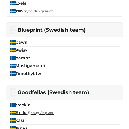
Exela
zen
Хуго Линдквист
Blueprint (Swedish team)
pawn
Kwisy
hampz
Mustigamauri
Timothybtw
Goodfellas (Swedish team)
treckiz
Brillo
Давид Лерман
kasi
1Knas