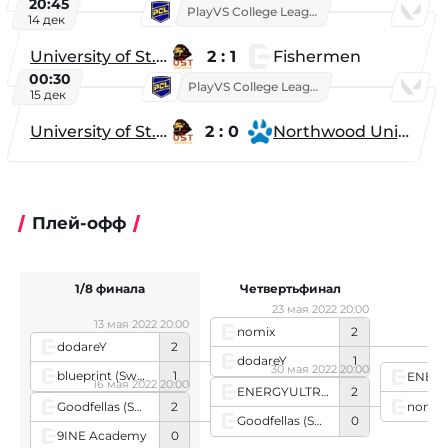
20:45
PlayVS College League 2025: Fall
14 дек
University of St. Thomas
2 : 1
Fishermen
00:30
PlayVS College League 2025: Fall
15 дек
University of St. Thomas
2 : 0
Northwood University
Плей-офф
1/8 финала
Четвертьфинал
23 мая 2022 20:00
13 мая 2022 20:00
nomix
2
dodareY
2
0
dodareY
1
30 мая 2022 20:00
blueprint (Swedish team)
1
16 мая 2022 20:00
ENERGYULTRA
2
Goodfellas (Swedish team)
2
nomix
Goodfellas (Swedish team)
0
9INE Academy
0