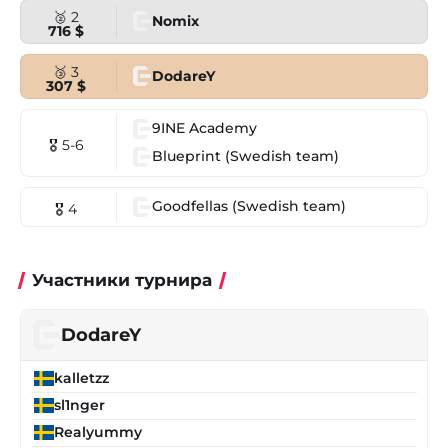
🥈 2
Nomix
716 $
🥉 3
DodareY
307 $
9INE Academy
🎖 5-6
Blueprint (Swedish team)
Goodfellas (Swedish team)
🎖 4
Участники турнира
DodareY
kalletzz
sl1nger
Realyummy