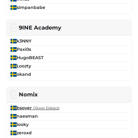
simpanbabe
9INE Academy
k3NNY
Paxi0s
HugoBEAST
Loozty
okand
Nomix
bsover
Oliwer Ekbäck
naesman
looky
zeroxd