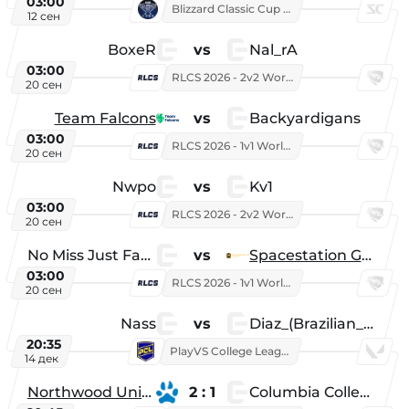
03:00
Blizzard Classic Cup 2026
12 сен
BoxeR
vs
Nal_rA
03:00
RLCS 2026 - 2v2 World Championship
20 сен
Team Falcons
vs
Backyardigans
03:00
RLCS 2026 - 1v1 World Championship
20 сен
Nwpo
vs
Kv1
03:00
RLCS 2026 - 2v2 World Championship
20 сен
No Miss Just Fake
vs
Spacestation Gaming
03:00
RLCS 2026 - 1v1 World Championship
20 сен
Nass
vs
Diaz_(Brazilian_Player)
20:35
PlayVS College League 2025: Fall
14 дек
Northwood University
2 : 1
Columbia College