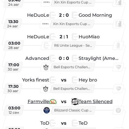
Xin Xin Esports Cup 2025
24 авг
HeDuoLe
2 : 0
Good Morning
13:30
Xin Xin Esports Cup 2026
24 авг
HeDuoLe
2 : 1
HuoMiao
03:00
R6 Unite League - Season 1
28 авг
Advanced
0 : 0
Straylight (American team)
17:00
Bell Esports Challenge 2026
30 авг
Yorks finest
vs
Hey bro
17:30
Bell Esports Challenge 2026
30 авг
Farmville
vs
Team Silenced
03:00
Blizzard Classic Cup 2026
12 сен
ToD
vs
TeD