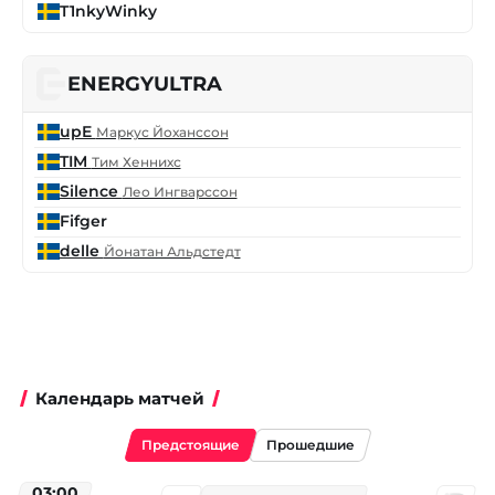
T1nkyWinky
ENERGYULTRA
upE
Маркус Йоханссон
TIM
Тим Хеннихс
Silence
Лео Ингварссон
Fifger
delle
Йонатан Альдстедт
Календарь матчей
Предстоящие
Прошедшие
03:00