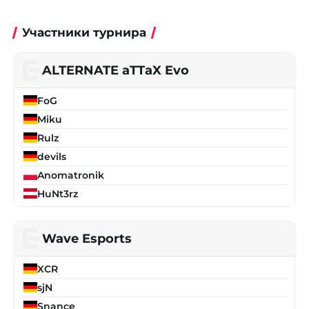
Участники турнира
ALTERNATE aTTaX Evo
FoG
Miku
Rulz
devils
Anomatronik
HuNt3rz
Wave Esports
XCR
sjN
Snance