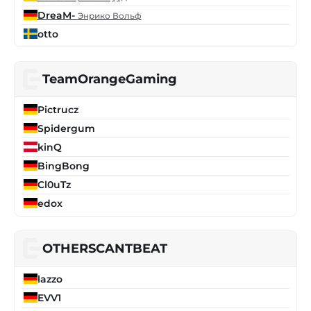
DreaM-
Энрико Вольф
otto
TeamOrangeGaming
Pictrucz
Spidergum
kinQ
BingBong
Cl0uTz
edox
OTHERSCANTBEAT
lazzo
EVV1