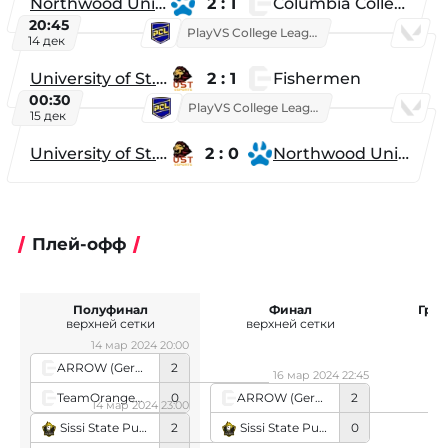
Northwood University
2 : 1
Columbia College
20:45
PlayVS College League 2025: Fall
14 дек
University of St. Thomas
2 : 1
Fishermen
00:30
PlayVS College League 2025: Fall
15 дек
University of St. Thomas
2 : 0
Northwood University
Плей-офф
Полуфинал
Финал
Гра
верхней сетки
верхней сетки
14 мар 2024 20:00
ARROW (German team)
2
16 мар 2024 22:45
TeamOrangeGaming
0
ARROW (German team)
2
14 мар 2024 23:00
Sissi State Punks
0
Sissi State Punks
2