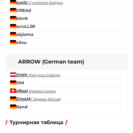
suelo
Сулейман Хайден
DREAd
blinN
scroLL3R
akjioma
allou
ARROW (German team)
Orbit
Мануэль Сайлер
S1M
xReal
Брайан Сапин
DreaM-
Энрико Вольф
Rand
Турнирная таблица