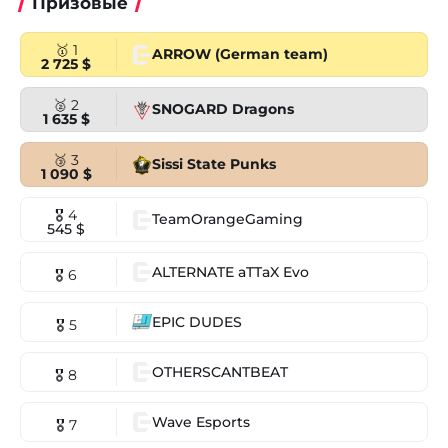
Призовые
🥇 1
ARROW (German team)
2 725 $
🥈 2
SNOGARD Dragons
1 635 $
🥉 3
Sissi State Punks
1 090 $
🎖 4
TeamOrangeGaming
545 $
ALTERNATE aTTaX Evo
🎖 6
EPIC DUDES
🎖 5
OTHERSCANTBEAT
🎖 8
Wave Esports
🎖 7