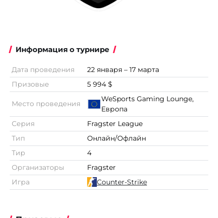
Информация о турнире
Дата проведения
22 января – 17 марта
Призовые
5 994 $
WeSports Gaming Lounge,
Место проведения
Европа
Серия
Fragster League
Тип
Онлайн/Офлайн
Тир
4
Организаторы
Fragster
Игра
Counter-Strike