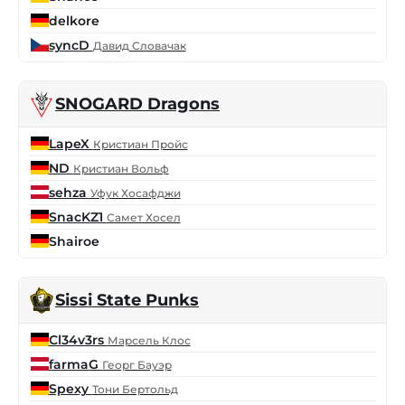
delkore
syncD
Давид Словачак
SNOGARD Dragons
LapeX
Кристиан Пройс
ND
Кристиан Вольф
sehza
Уфук Хосафджи
SnacKZ1
Самет Хосел
Shairoe
Sissi State Punks
Cl34v3rs
Марсель Клос
farmaG
Георг Бауэр
Spexy
Тони Бертольд