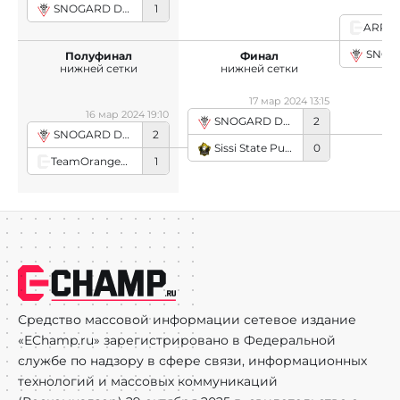
SNOGARD Dragons
1
SNOGARD
Полуфинал
Финал
нижней сетки
нижней сетки
17 мар 2024 13:15
16 мар 2024 19:10
SNOGARD Dragons
2
SNOGARD Dragons
2
Sissi State Punks
0
TeamOrangeGaming
1
Средство массовой информации сетевое издание
«EChamp.ru» зарегистрировано в Федеральной
службе по надзору в сфере связи, информационных
технологий и массовых коммуникаций