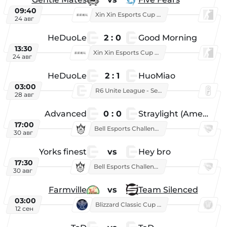
09:40
Xin Xin Esports Cup 2025
24 авг
HeDuoLe
2 : 0
Good Morning
13:30
Xin Xin Esports Cup 2026
24 авг
HeDuoLe
2 : 1
HuoMiao
03:00
R6 Unite League - Season 1
28 авг
Advanced
0 : 0
Straylight (American team)
17:00
Bell Esports Challenge 2026
30 авг
Yorks finest
vs
Hey bro
17:30
Bell Esports Challenge 2026
30 авг
Farmville
vs
Team Silenced
03:00
Blizzard Classic Cup 2026
12 сен