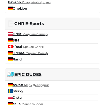
hayanh
Quang-Anh Nguyen
OneLion
GHR E-Sports
Orbit
Мануэль Сайлер
S1M
xReal
Брайан Сапин
DreaM-
Энрико Вольф
Rand
EPIC DUDES
Askan
Марк Детердинг
Straxy
Distu
cello
Марсель Рууд