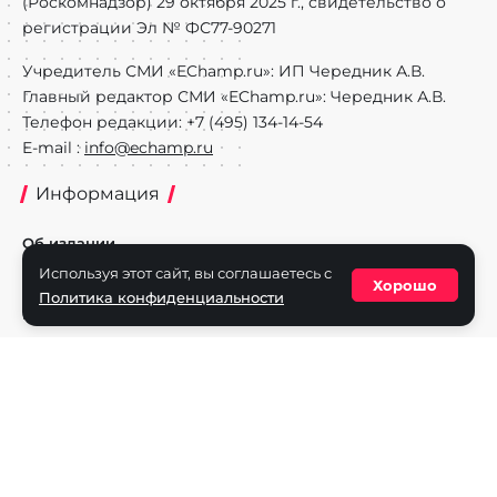
(Роскомнадзор) 29 октября 2025 г., свидетельство о
регистрации Эл № ФС77-90271
Учредитель СМИ «EChamp.ru»: ИП Чередник А.В.
Главный редактор СМИ «EChamp.ru»: Чередник А.В.
Телефон редакции: +7 (495) 134-14-54
E-mail :
info@echamp.ru
Информация
Об издании
Используя этот сайт, вы соглашаетесь с
Реклама на портале
Хорошо
Политика конфиденциальности
Политика конфиденциальности
Разделы
Новости
Турниры