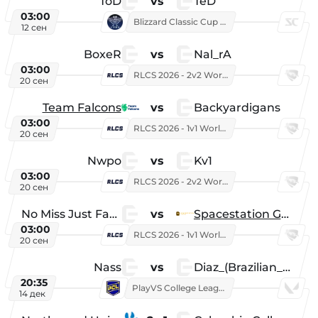
ToD
vs
TeD
03:00
Blizzard Classic Cup 2026
12 сен
BoxeR
vs
Nal_rA
03:00
RLCS 2026 - 2v2 World Championship
20 сен
Team Falcons
vs
Backyardigans
03:00
RLCS 2026 - 1v1 World Championship
20 сен
Nwpo
vs
Kv1
03:00
RLCS 2026 - 2v2 World Championship
20 сен
No Miss Just Fake
vs
Spacestation Gaming
03:00
RLCS 2026 - 1v1 World Championship
20 сен
Nass
vs
Diaz_(Brazilian_Player)
20:35
PlayVS College League 2025: Fall
14 дек