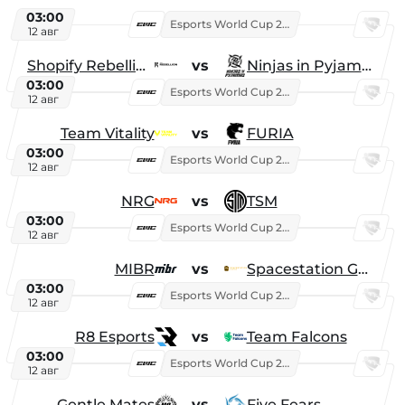
03:00
Esports World Cup 2026
12 авг
Shopify Rebellion
vs
Ninjas in Pyjamas
03:00
Esports World Cup 2026
12 авг
Team Vitality
vs
FURIA
03:00
Esports World Cup 2026
12 авг
NRG
vs
TSM
03:00
Esports World Cup 2026
12 авг
MIBR
vs
Spacestation Gaming
03:00
Esports World Cup 2026
12 авг
R8 Esports
vs
Team Falcons
03:00
Esports World Cup 2026
12 авг
Gentle Mates
vs
Five Fears