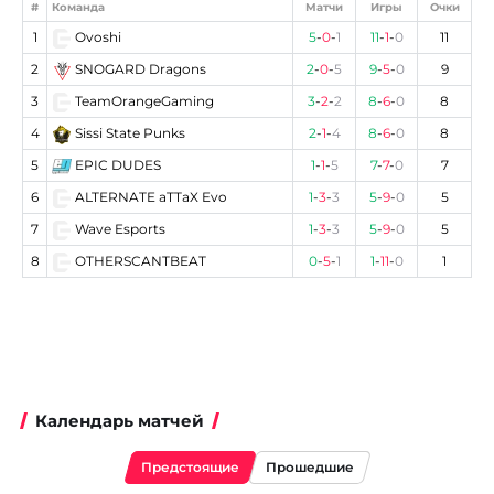
#
Команда
Матчи
Игры
Очки
1
Ovoshi
5
-
0
-
1
11
-
1
-
0
11
2
SNOGARD Dragons
2
-
0
-
5
9
-
5
-
0
9
3
TeamOrangeGaming
3
-
2
-
2
8
-
6
-
0
8
4
Sissi State Punks
2
-
1
-
4
8
-
6
-
0
8
5
EPIC DUDES
1
-
1
-
5
7
-
7
-
0
7
6
ALTERNATE aTTaX Evo
1
-
3
-
3
5
-
9
-
0
5
7
Wave Esports
1
-
3
-
3
5
-
9
-
0
5
8
OTHERSCANTBEAT
0
-
5
-
1
1
-
11
-
0
1
Календарь матчей
Предстоящие
Прошедшие