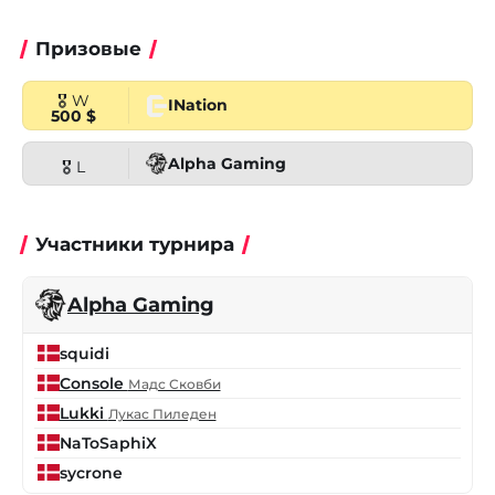
Призовые
🎖 W
INation
500 $
Alpha Gaming
🎖 L
Участники турнира
Alpha Gaming
squidi
Console
Мадс Сковби
Lukki
Лукас Пиледен
NaToSaphiX
sycrone