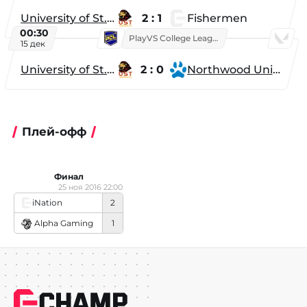
University of St. Thomas
2 : 1
Fishermen
00:30
PlayVS College League 2025: Fall
15 дек
University of St. Thomas
2 : 0
Northwood University
Плей-офф
Финал
25 ноя 2016 22:00
iNation
2
Alpha Gaming
1