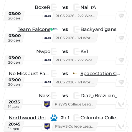
BoxeR
vs
Nal_rA
03:00
RLCS 2026 - 2v2 World Championship
20 сен
Team Falcons
vs
Backyardigans
03:00
RLCS 2026 - 1v1 World Championship
20 сен
Nwpo
vs
Kv1
03:00
RLCS 2026 - 2v2 World Championship
20 сен
No Miss Just Fake
vs
Spacestation Gaming
03:00
RLCS 2026 - 1v1 World Championship
20 сен
Nass
vs
Diaz_(Brazilian_Player)
20:35
PlayVS College League 2025: Fall
14 дек
Northwood University
2 : 1
Columbia College
20:45
PlayVS College League 2025: Fall
14 дек