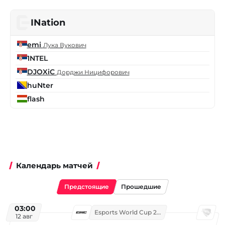
INation
emi
Лука Вукович
1NTEL
DJOXiC
Дорджи Ницифорович
huNter
flash
Календарь матчей
Предстоящие
Прошедшие
03:00
Esports World Cup 2026
12 авг