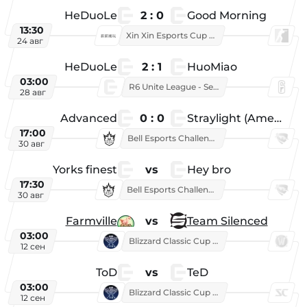
HeDuoLe
2 : 0
Good Morning
13:30
Xin Xin Esports Cup 2026
24 авг
HeDuoLe
2 : 1
HuoMiao
03:00
R6 Unite League - Season 1
28 авг
Advanced
0 : 0
Straylight (American team)
17:00
Bell Esports Challenge 2026
30 авг
Yorks finest
vs
Hey bro
17:30
Bell Esports Challenge 2026
30 авг
Farmville
vs
Team Silenced
03:00
Blizzard Classic Cup 2026
12 сен
ToD
vs
TeD
03:00
Blizzard Classic Cup 2026
12 сен