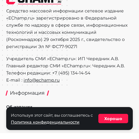
Средство массовой информации сетевое издание
«EChamp.ru» зарегистрировано в Федеральной
службе по надзору в сфере связи, информационных
технологий и массовых коммуникаций
(Роскомнадзор) 29 октября 2025 г., свидетельство о
регистрации Эл № ФС77-90271
Учредитель СМИ «EChamp.ru»: ИП Чередник А.В.
Главный редактор СМИ «EChamp.ru»: Чередник А.В.
Телефон редакции: +7 (495) 134-14-54
E-mail :
info@echamp.ru
Информация
Об издании
Используя этот сайт, вы соглашаетесь с
Реклама на портале
Хорошо
Политика конфиденциальности
Политика конфиденциальности