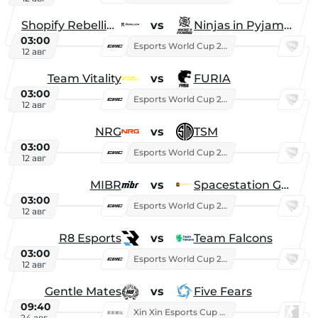
Shopify Rebellion
vs
Ninjas in Pyjamas
03:00
Esports World Cup 2026
12 авг
Team Vitality
vs
FURIA
03:00
Esports World Cup 2026
12 авг
NRG
vs
TSM
03:00
Esports World Cup 2026
12 авг
MIBR
vs
Spacestation Gaming
03:00
Esports World Cup 2026
12 авг
R8 Esports
vs
Team Falcons
03:00
Esports World Cup 2026
12 авг
Gentle Mates
vs
Five Fears
09:40
Xin Xin Esports Cup 2025
24 авг