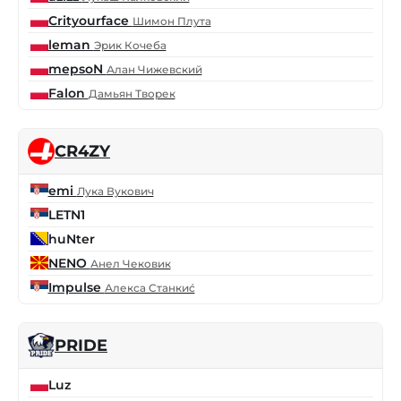
Crityourface
Шимон Плута
leman
Эрик Кочеба
mepsoN
Алан Чижевский
Falon
Дамьян Творек
CR4ZY
emi
Лука Вукович
LETN1
huNter
NENO
Анел Чековик
Impulse
Алекса Станкиć
PRIDE
Luz