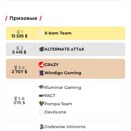
Призовые
🥇 1
X-kom Team
13 539 $
🥈 2
ALTERNATE aTTaX
5 415 $
CR4ZY
🎖 3-4
2 707 $
Windigo Gaming
Illuminar Gaming
PACT
🎖 5-8
676 $
Pompa Team
Devils.one
Codewise Unicorns