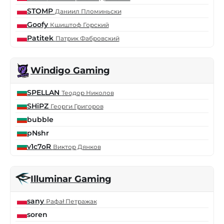
STOMP
Даниил Пломиньски
Goofy
Кшиштоф Горский
Patitek
Патрик Фабровский
Windigo Gaming
SPELLAN
Теодор Николов
SHiPZ
Георги Григоров
bubble
pNshr
v1c7oR
Виктор Дянков
Illuminar Gaming
sany
Рафаł Петражак
soren