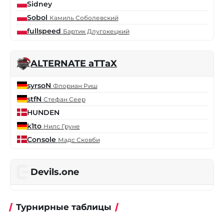
Sidney
Sobol
Камиль Соболевский
fullspeed
Бартик Длугокецкий
ALTERNATE aTTaX
syrsoN
Флориан Риш
stfN
Стефан Сеер
HUNDEN
k1to
Нилс Груне
Console
Мадс Сковби
Devils.one
Турнирные таблицы