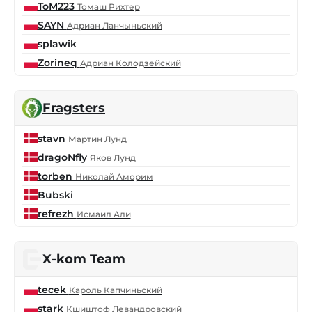
ToM223
Томаш Рихтер
SAYN
Адриан Ланчыньский
splawik
Zorineq
Адриан Колодзейский
Fragsters
stavn
Мартин Лунд
dragoNfly
Яков Лунд
torben
Николай Аморим
Bubski
refrezh
Исмаил Али
X-kom Team
tecek
Кароль Капчиньский
stark
Кшиштоф Левандровский