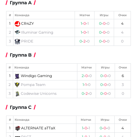
Группа A
#
Команда
Матчи
Игры
Очки
1
CR4ZY
1
-
0
-
1
0
-
0
-
0
4
2
Illuminar Gaming
1
-
0
-
1
0
-
0
-
0
4
3
PRIDE
0
-
2
-
0
0
-
0
-
0
0
Группа B
#
Команда
Матчи
Игры
Очки
1
Windigo Gaming
2
-
0
-
0
0
-
0
-
0
6
2
Pompa Team
1
-
1
-
0
0
-
0
-
0
3
3
Codewise Unicorns
0
-
2
-
0
0
-
0
-
0
0
Группа C
#
Команда
Матчи
Игры
Очки
1
ALTERNATE aTTaX
1
-
0
-
1
0
-
0
-
0
4
2
PACT
1
-
0
-
1
0
-
0
-
0
4