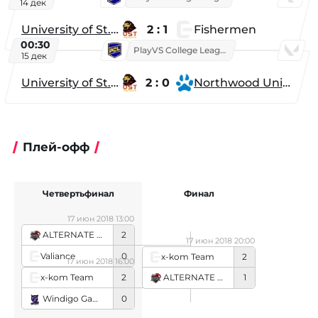
14 дек
University of St. Thomas
2 : 1
Fishermen
00:30
PlayVS College League 2025: Fall
15 дек
University of St. Thomas
2 : 0
Northwood University
Плей-офф
Четвертьфинал
Финал
17 июн 2018 13:00
ALTERNATE aTTaX
2
17 июн 2018 20:00
Valiance
0
x-kom Team
2
17 июн 2018 16:00
x-kom Team
2
ALTERNATE aTTaX
1
Windigo Gaming
0