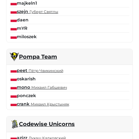
majkeln1
szejn
Губерт Святлы
daen
mYR
miloszek
Pompa Team
peet
Пётр Чвикинский
oskarish
mono
Михаил Габшевич
ponczek
crank
Михаил Крыстыняк
Codewise Unicorns
azizz
Лукаш Калковский