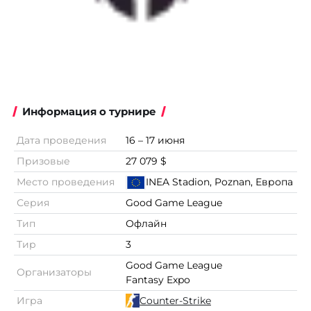
Информация о турнире
Дата проведения
16 – 17 июня
Призовые
27 079 $
Место проведения
INEA Stadion, Poznan, Европа
Серия
Good Game League
Тип
Офлайн
Тир
3
Good Game League
Организаторы
Fantasy Expo
Игра
Counter-Strike