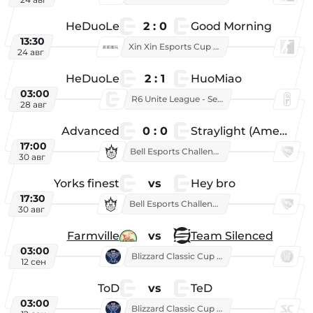
HeDuoLe
2 : 0
Good Morning
13:30
Xin Xin Esports Cup 2026
24 авг
HeDuoLe
2 : 1
HuoMiao
03:00
R6 Unite League - Season 1
28 авг
Advanced
0 : 0
Straylight (American team)
17:00
Bell Esports Challenge 2026
30 авг
Yorks finest
vs
Hey bro
17:30
Bell Esports Challenge 2026
30 авг
Farmville
vs
Team Silenced
03:00
Blizzard Classic Cup 2026
12 сен
ToD
vs
TeD
03:00
Blizzard Classic Cup 2026