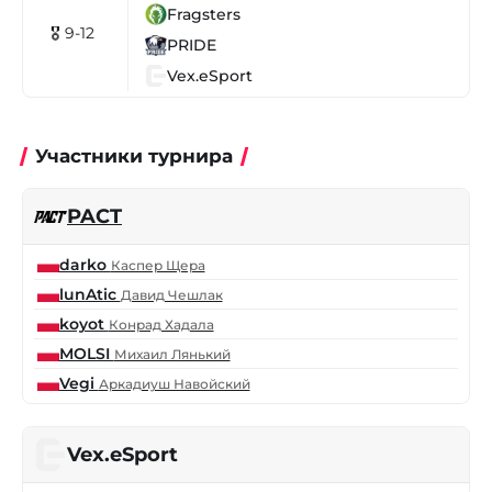
Fragsters
🎖 9-12
PRIDE
Vex.eSport
Участники турнира
PACT
darko
Каспер Щера
lunAtic
Давид Чешлак
koyot
Конрад Хадала
MOLSI
Михаил Лянький
Vegi
Аркадиуш Навойский
Vex.eSport