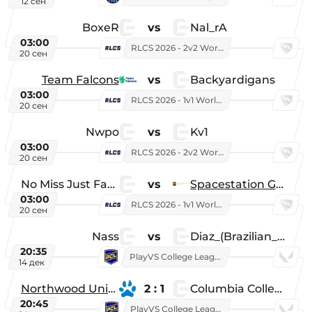
12 сен
BoxeR
vs
Nal_rA
03:00
RLCS 2026 - 2v2 World Championship
20 сен
Team Falcons
vs
Backyardigans
03:00
RLCS 2026 - 1v1 World Championship
20 сен
Nwpo
vs
Kv1
03:00
RLCS 2026 - 2v2 World Championship
20 сен
No Miss Just Fake
vs
Spacestation Gaming
03:00
RLCS 2026 - 1v1 World Championship
20 сен
Nass
vs
Diaz_(Brazilian_Player)
20:35
PlayVS College League 2025: Fall
14 дек
Northwood University
2 : 1
Columbia College
20:45
PlayVS College League 2025: Fall