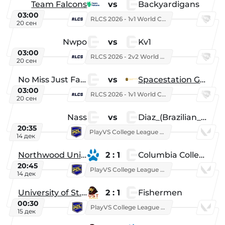
Team Falcons
vs
Backyardigans
03:00
RLCS 2026 - 1v1 World Championship
20 сен
Nwpo
vs
Kv1
03:00
RLCS 2026 - 2v2 World Championship
20 сен
No Miss Just Fake
vs
Spacestation Gaming
03:00
RLCS 2026 - 1v1 World Championship
20 сен
Nass
vs
Diaz_(Brazilian_Player)
20:35
PlayVS College League 2025: Fall
14 дек
Northwood University
2 : 1
Columbia College
20:45
PlayVS College League 2025: Fall
14 дек
University of St. Thomas
2 : 1
Fishermen
00:30
PlayVS College League 2025: Fall
15 дек