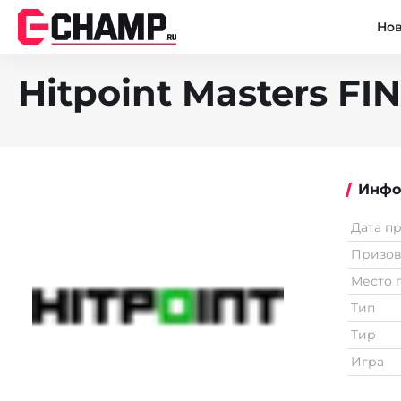
Но
Hitpoint Masters FI
Инфо
Дата п
Призо
Место 
Тип
Тир
Игра