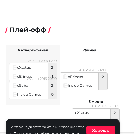
Плей-офф
Четвертьфинал
Финал
25 июн 2016 13:00
eXtatus
2
26 июн 2016 12:00
eEriness
1
eEriness
2
25 июн 2016 20:00
eSuba
2
Inside Games
1
Inside Games
0
3 место
26 июн 2016 21:00
eXtatus
2
eSuba
1
Используя этот сайт, вы соглашаетесь
Хорошо
с
Политика конфиденциальности