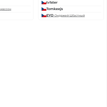
tv1ster
Tomkeejs
лиассон
EYO
Ондржей Шťастный