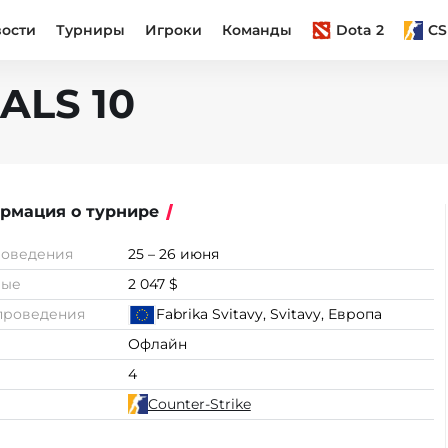
вости
Турниры
Игроки
Команды
Dota 2
CS
NALS 10
рмация о турнире
роведения
25 – 26 июня
вые
2 047 $
проведения
Fabrika Svitavy, Svitavy, Европа
Офлайн
4
Counter-Strike