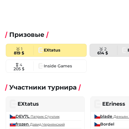
Призовые
🥇 1
🥈 2
EXtatus
819 $
614 $
🎖 4
Inside Games
205 $
Участники турнира
EXtatus
EEriness
DEV7L
blade
Патрик Стучлик
Демьян
frozen
Bordel
Давид Чернянский