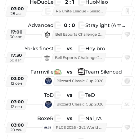
HeDuoLe
2 : 1
HuoMiao
03:00
R6 Unite League - Season 1
28 авг
Advanced
0 : 0
Straylight (American team)
17:00
Bell Esports Challenge 2026
30 авг
Yorks finest
vs
Hey bro
17:30
Bell Esports Challenge 2026
30 авг
Farmville
vs
Team Silenced
03:00
Blizzard Classic Cup 2026
12 сен
ToD
vs
TeD
03:00
Blizzard Classic Cup 2026
12 сен
BoxeR
vs
Nal_rA
03:00
RLCS 2026 - 2v2 World Championship
20 сен