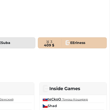
🥉 3
ESuba
EEriness
409 $
Inside Games
teCkoO
 Земский
Томаш Коширер
Shad