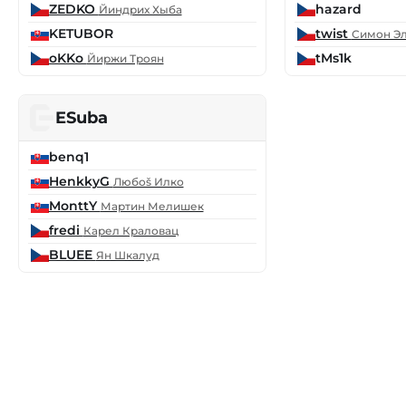
ZEDKO
hazard
Йиндрих Хыба
KETUBOR
twist
Симон Э
oKKo
tMs1k
Йиржи Троян
ESuba
benq1
HenkkyG
Любоš Илко
MonttY
Мартин Мелишек
fredi
Карел Краловац
BLUEE
Ян Шкалуд