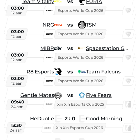
Team Vitality
vs
FURIA
03:00
Esports World Cup 2026
12 авг
NRG
vs
TSM
03:00
Esports World Cup 2026
12 авг
MIBR
vs
Spacestation Gaming
03:00
Esports World Cup 2026
12 авг
R8 Esports
vs
Team Falcons
03:00
Esports World Cup 2026
12 авг
Gentle Mates
vs
Five Fears
09:40
Xin Xin Esports Cup 2025
24 авг
HeDuoLe
2 : 0
Good Morning
13:30
Xin Xin Esports Cup 2026
24 авг