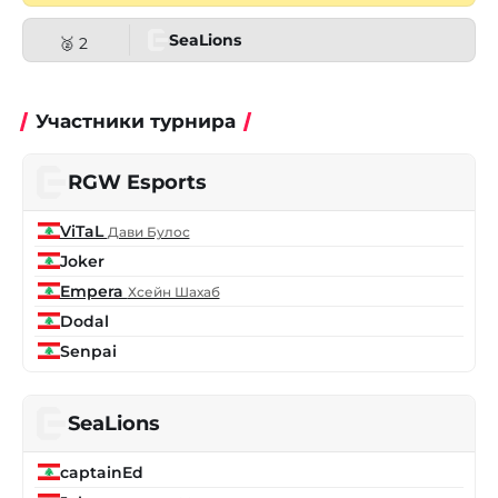
SeaLions
🥈 2
Участники турнира
RGW Esports
ViTaL
Дави Булос
Joker
Empera
Хсейн Шахаб
Dodal
Senpai
SeaLions
captainEd