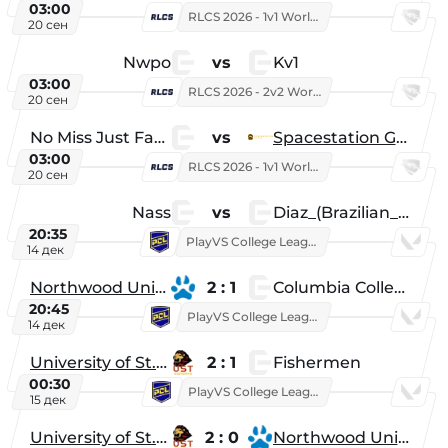
03:00
RLCS 2026 - 1v1 World Championship
20 сен
Nwpo
vs
Kv1
03:00
RLCS 2026 - 2v2 World Championship
20 сен
No Miss Just Fake
vs
Spacestation Gaming
03:00
RLCS 2026 - 1v1 World Championship
20 сен
Nass
vs
Diaz_(Brazilian_Player)
20:35
PlayVS College League 2025: Fall
14 дек
Northwood University
2 : 1
Columbia College
20:45
PlayVS College League 2025: Fall
14 дек
University of St. Thomas
2 : 1
Fishermen
00:30
PlayVS College League 2025: Fall
15 дек
University of St. Thomas
2 : 0
Northwood University