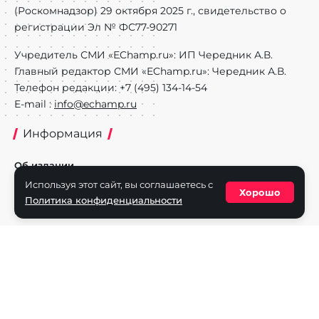
(Роскомнадзор) 29 октября 2025 г., свидетельство о
регистрации Эл № ФС77-90271
Учредитель СМИ «EChamp.ru»: ИП Чередник А.В.
Главный редактор СМИ «EChamp.ru»: Чередник А.В.
Телефон редакции: +7 (495) 134-14-54
E-mail :
info@echamp.ru
Информация
Об издании
Используя этот сайт, вы соглашаетесь с
Реклама на портале
Хорошо
Политика конфиденциальности
Политика конфиденциальности
Разделы
Новости
Турниры