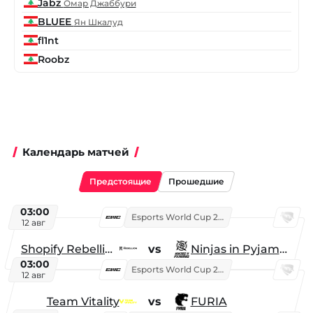
Jabz
Омар Джаббури
BLUEE
Ян Шкалуд
fl1nt
Roobz
Календарь матчей
Предстоящие
Прошедшие
03:00
Esports World Cup 2026
12 авг
Shopify Rebellion
vs
Ninjas in Pyjamas
03:00
Esports World Cup 2026
12 авг
Team Vitality
vs
FURIA