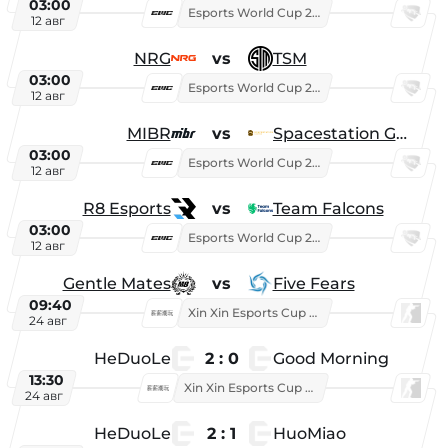
03:00
Esports World Cup 2026
12 авг
NRG
vs
TSM
03:00
Esports World Cup 2026
12 авг
MIBR
vs
Spacestation Gaming
03:00
Esports World Cup 2026
12 авг
R8 Esports
vs
Team Falcons
03:00
Esports World Cup 2026
12 авг
Gentle Mates
vs
Five Fears
09:40
Xin Xin Esports Cup 2025
24 авг
HeDuoLe
2 : 0
Good Morning
13:30
Xin Xin Esports Cup 2026
24 авг
HeDuoLe
2 : 1
HuoMiao