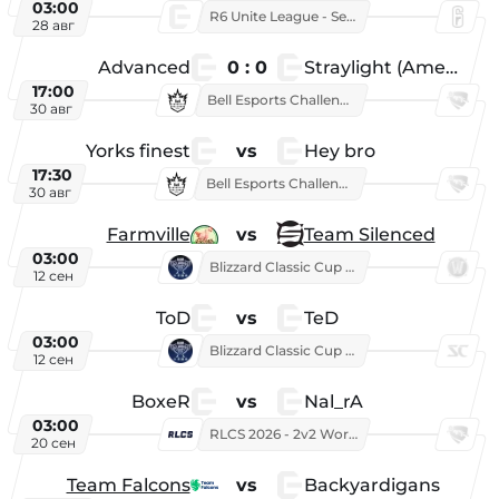
03:00
R6 Unite League - Season 1
28 авг
Advanced
0 : 0
Straylight (American team)
17:00
Bell Esports Challenge 2026
30 авг
Yorks finest
vs
Hey bro
17:30
Bell Esports Challenge 2026
30 авг
Farmville
vs
Team Silenced
03:00
Blizzard Classic Cup 2026
12 сен
ToD
vs
TeD
03:00
Blizzard Classic Cup 2026
12 сен
BoxeR
vs
Nal_rA
03:00
RLCS 2026 - 2v2 World Championship
20 сен
Team Falcons
vs
Backyardigans