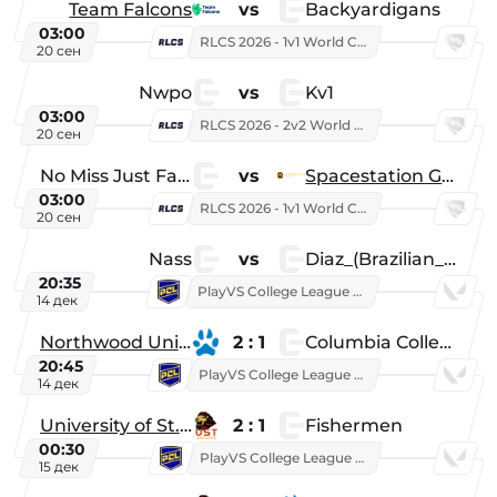
Team Falcons
vs
Backyardigans
03:00
RLCS 2026 - 1v1 World Championship
20 сен
Nwpo
vs
Kv1
03:00
RLCS 2026 - 2v2 World Championship
20 сен
No Miss Just Fake
vs
Spacestation Gaming
03:00
RLCS 2026 - 1v1 World Championship
20 сен
Nass
vs
Diaz_(Brazilian_Player)
20:35
PlayVS College League 2025: Fall
14 дек
Northwood University
2 : 1
Columbia College
20:45
PlayVS College League 2025: Fall
14 дек
University of St. Thomas
2 : 1
Fishermen
00:30
PlayVS College League 2025: Fall
15 дек