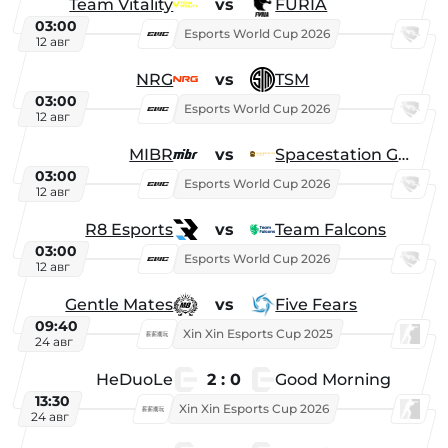
Team Vitality
vs
FURIA
03:00
Esports World Cup 2026
12 авг
NRG
vs
TSM
03:00
Esports World Cup 2026
12 авг
MIBR
vs
Spacestation Gaming
03:00
Esports World Cup 2026
12 авг
R8 Esports
vs
Team Falcons
03:00
Esports World Cup 2026
12 авг
Gentle Mates
vs
Five Fears
09:40
Xin Xin Esports Cup 2025
24 авг
HeDuoLe
2 : 0
Good Morning
13:30
Xin Xin Esports Cup 2026
24 авг