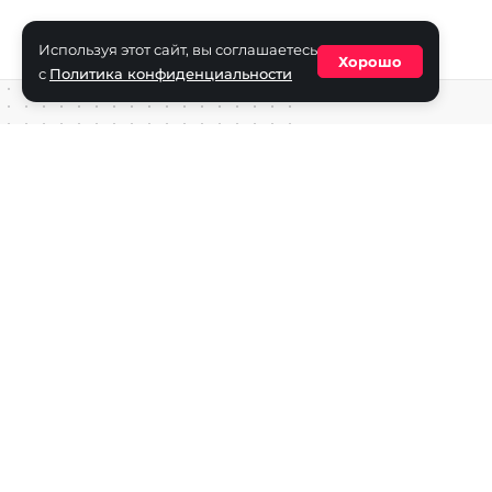
Используя этот сайт, вы соглашаетесь
Хорошо
с
Политика конфиденциальности
Средство массовой информации сетевое издание «ECha
зарегистрировано в Федеральной службе по надзору в с
информационных технологий и массовых коммуникаций
(Роскомнадзор) 29 октября 2025 г., свидетельство о рег
ФС77-90271
Учредитель СМИ «EChamp.ru»: ИП Чередник А.В.
Главный редактор СМИ «EChamp.ru»: Чередник А.В.
Телефон редакции: +7 (495) 134-14-54
E-mail :
info@echamp.ru
Игры