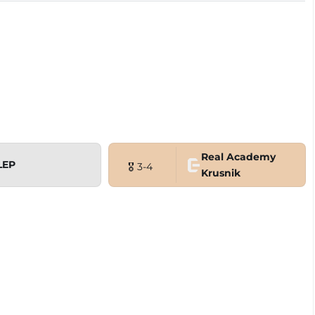
Real Academy
LEP
🎖 3-4
Krusnik