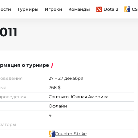
вости
Турниры
Игроки
Команды
Dota 2
CS
011
рмация о турнире
роведения
27 – 27 декабря
вые
768 $
проведения
Сантьяго, Южная Америка
Офлайн
4
заторы
Counter-Strike