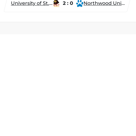
University of St. Thomas
2 : 0
Northwood University
Разделы
Новости
Турниры
ти
Игроки
Команды