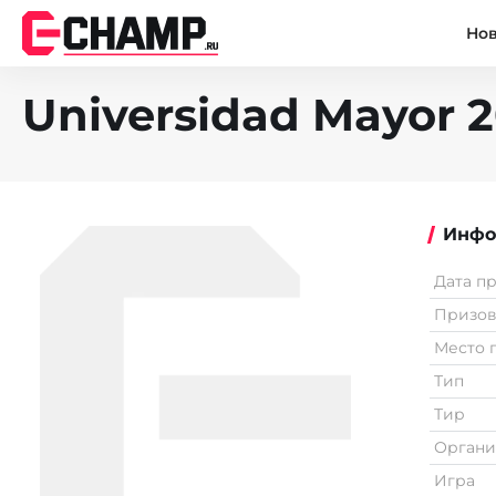
Но
Universidad Mayor 2
Инфо
Дата п
Призо
Место 
Тип
Тир
Органи
Игра