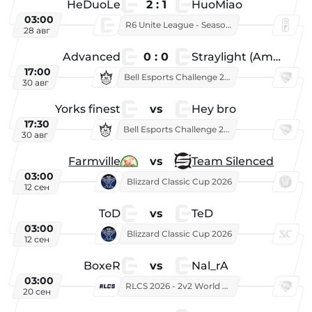
HeDuoLe
2 : 1
HuoMiao
03:00
R6 Unite League - Season 1
28 авг
Advanced
0 : 0
Straylight (American team)
17:00
Bell Esports Challenge 2026
30 авг
Yorks finest
vs
Hey bro
17:30
Bell Esports Challenge 2026
30 авг
Farmville
vs
Team Silenced
03:00
Blizzard Classic Cup 2026
12 сен
ToD
vs
TeD
03:00
Blizzard Classic Cup 2026
12 сен
BoxeR
vs
Nal_rA
03:00
RLCS 2026 - 2v2 World Championship
20 сен