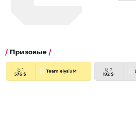
Призовые
🥇 1
🥈 2
Team elysiuM
576 $
192 $