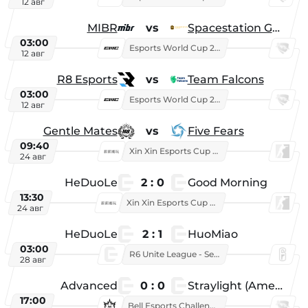
12 авг
MIBR
vs
Spacestation Gaming
03:00
Esports World Cup 2026
12 авг
R8 Esports
vs
Team Falcons
03:00
Esports World Cup 2026
12 авг
Gentle Mates
vs
Five Fears
09:40
Xin Xin Esports Cup 2025
24 авг
HeDuoLe
2 : 0
Good Morning
13:30
Xin Xin Esports Cup 2026
24 авг
HeDuoLe
2 : 1
HuoMiao
03:00
R6 Unite League - Season 1
28 авг
Advanced
0 : 0
Straylight (American team)
17:00
Bell Esports Challenge 2026