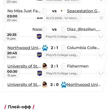
20 сен
No Miss Just Fake
vs
Spacestation Gaming
03:00
RLCS 2026 - 1v1 World Championship
20 сен
Nass
vs
Diaz_(Brazilian_Player)
20:35
PlayVS College League 2025: Fall
14 дек
Northwood University
2 : 1
Columbia College
20:45
PlayVS College League 2025: Fall
14 дек
University of St. Thomas
2 : 1
Fishermen
00:30
PlayVS College League 2025: Fall
15 дек
University of St. Thomas
2 : 0
Northwood University
Плей-офф