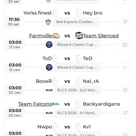
30 авг
Yorks finest
vs
Hey bro
17:30
Bell Esports Challenge 2026
30 авг
Farmville
vs
Team Silenced
03:00
Blizzard Classic Cup 2026
12 сен
ToD
vs
TeD
03:00
Blizzard Classic Cup 2026
12 сен
BoxeR
vs
Nal_rA
03:00
RLCS 2026 - 2v2 World Championship
20 сен
Team Falcons
vs
Backyardigans
03:00
RLCS 2026 - 1v1 World Championship
20 сен
Nwpo
vs
Kv1
03:00
RLCS 2026 - 2v2 World Championship