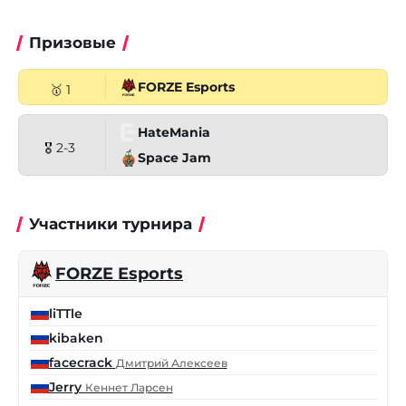
Призовые
FORZE Esports
🥇 1
HateMania
🎖 2-3
Space Jam
Участники турнира
FORZE Esports
liTTle
kibaken
facecrack
Дмитрий Алексеев
Jerry
Кеннет Ларсен