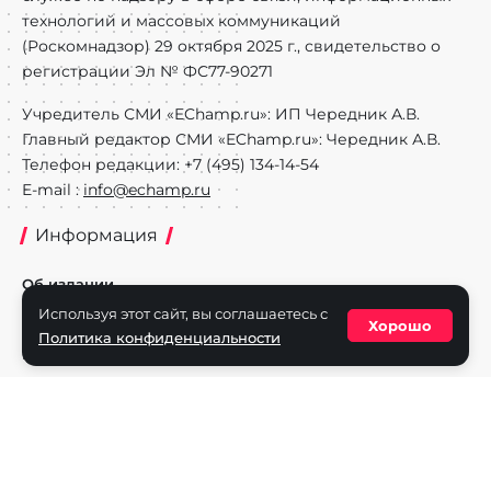
технологий и массовых коммуникаций
(Роскомнадзор) 29 октября 2025 г., свидетельство о
регистрации Эл № ФС77-90271
Учредитель СМИ «EChamp.ru»: ИП Чередник А.В.
Главный редактор СМИ «EChamp.ru»: Чередник А.В.
Телефон редакции: +7 (495) 134-14-54
E-mail :
info@echamp.ru
Информация
Об издании
Используя этот сайт, вы соглашаетесь с
Реклама на портале
Хорошо
Политика конфиденциальности
Политика конфиденциальности
Разделы
Новости