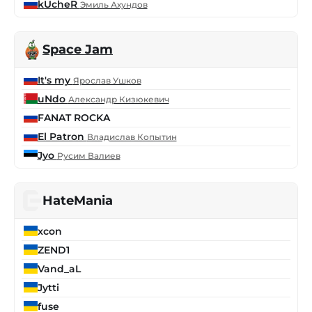
kUcheR
Эмиль Ахундов
Space Jam
It's my
Ярослав Ушков
uNdo
Александр Кизюкевич
FANAT ROCKA
El Patron
Владислав Копытин
Jyo
Русим Валиев
HateMania
xcon
ZEND1
Vand_aL
Jytti
fuse