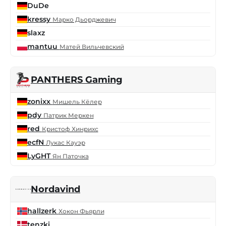
DuDe
kressy
Марко Дьорджевич
slaxz
mantuu
Матей Вильчевский
PANTHERS Gaming
zonixx
Мишель Кёлер
pdy
Патрик Меркен
red
Кристоф Хинрихс
ecfN
Лукас Кауэр
LyGHT
Ян Паточка
Nordavind
hallzerk
Хокон Фьярли
tenzki