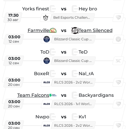
Yorks finest
vs
Hey bro
17:30
Bell Esports Challenge 2026
30 авг
Farmville
vs
Team Silenced
03:00
Blizzard Classic Cup 2026
12 сен
ToD
vs
TeD
03:00
Blizzard Classic Cup 2026
12 сен
BoxeR
vs
Nal_rA
03:00
RLCS 2026 - 2v2 World Championship
20 сен
Team Falcons
vs
Backyardigans
03:00
RLCS 2026 - 1v1 World Championship
20 сен
Nwpo
vs
Kv1
03:00
RLCS 2026 - 2v2 World Championship
20 сен