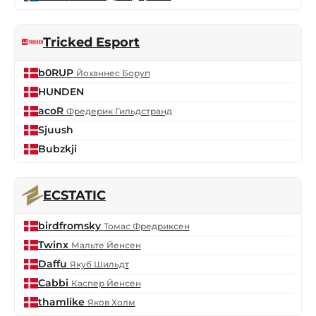
Tricked Esport
b0RUP
Йоханнес Боруп
HUNDEN
acoR
Фредерик Гильдстранд
Sjuush
Bubzkji
ECSTATIC
birdfromsky
Томас Фредриксен
Twinx
Мальте Йенсен
Daffu
Якуб Шильдт
Cabbi
Каспер Йенсен
thamlike
Яков Холм