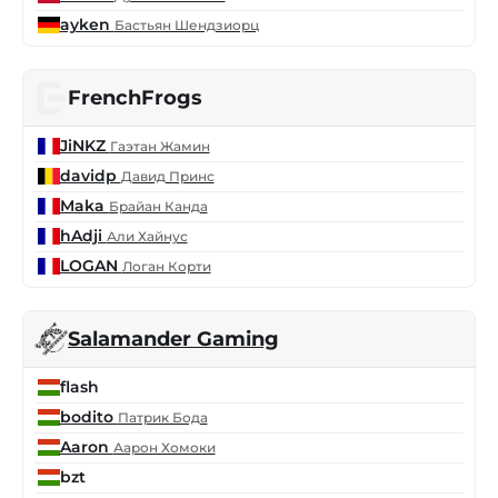
ayken
Бастьян Шендзиорц
FrenchFrogs
JiNKZ
Гаэтан Жамин
davidp
Давид Принс
Maka
Брайан Канда
hAdji
Али Хайнус
LOGAN
Логан Корти
Salamander Gaming
flash
bodito
Патрик Бода
Aaron
Аарон Хомоки
bzt