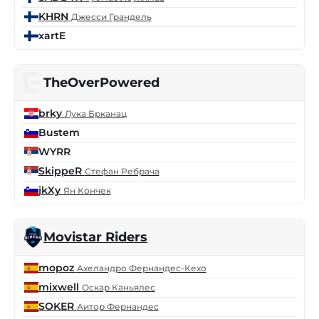
KHRN
Джесси Грандель
xartE
TheOverPowered
brky
Лука Брканац
Bustem
WYRR
SkippeR
Стефан Ребрача
jkXy
Ян Кончек
Movistar Riders
mopoz
Ахеландро Фернандес-Кехо
mixwell
Оскар Каньялес
SOKER
Аитор Фернандес