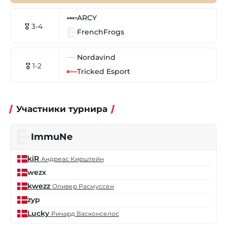
ARCY
🎖 3-4
FrenchFrogs
Nordavind
🎖 1-2
Tricked Esport
Участники турнира
ImmuNe
kiR
Андреас Кирштейн
wezx
kwezz
Оливер Расмуссен
zyp
Lucky
Ричард Васконселос