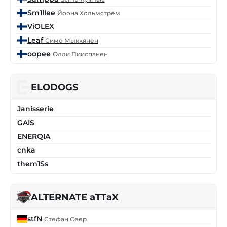
Sm1llee
Йоона Хольмстрём
ViOLEX
Leaf
Симо Мыккянен
oopee
Олли Пииспанен
ELODOGS
Janisserie
GAIS
ENERQIA
cnka
them1Ss
ALTERNATE aTTaX
stfN
Стефан Сеер