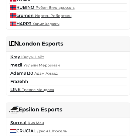
RUBINO
Рубен Вилларроэль
cromen
Йорген Робертсен
H4RR3
Харис Хаджич
London Esports
Kray
Калум Найт
mezii
Уильям Мерриман
Adam9130
Адам Ахмад
Frazehh
L1NK
Тревис Мендоса
Epsilon Esports
Surreal
Киа Ман
CRUC1AL
Джои Штюсель