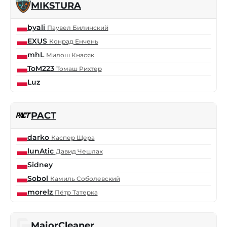
MIKSTURA
byali
Паувел Билинский
EXUS
Конрад Енчень
mhL
Милош Кнасяк
ToM223
Томаш Рихтер
Luz
PACT
darko
Каспер Щера
lunAtic
Давид Чешлак
Sidney
Sobol
Камиль Соболевский
morelz
Пётр Татерка
MajorCleaner