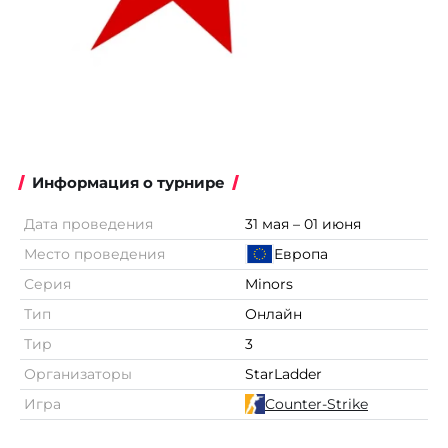
Информация о турнире
Дата проведения
31 мая – 01 июня
Место проведения
Европа
Серия
Minors
Тип
Онлайн
Тир
3
Организаторы
StarLadder
Игра
Counter-Strike