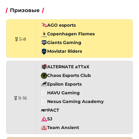
Призовые
AGO esports
Copenhagen Flames
🎖 5-8
Giants Gaming
Movistar Riders
ALTERNATE aTTaX
Chaos Esports Club
Epsilon Esports
HAVU Gaming
🎖 9-16
Nexus Gaming Academy
PACT
SJ
Team Ancient