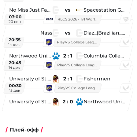
No Miss Just Fake
vs
Spacestation Gaming
03:00
RLCS 2026 - 1v1 World Championship
20 сен
Nass
vs
Diaz_(Brazilian_Player)
20:35
PlayVS College League 2025: Fall
14 дек
Northwood University
2 : 1
Columbia College
20:45
PlayVS College League 2025: Fall
14 дек
University of St. Thomas
2 : 1
Fishermen
00:30
PlayVS College League 2025: Fall
15 дек
University of St. Thomas
2 : 0
Northwood University
Плей-офф