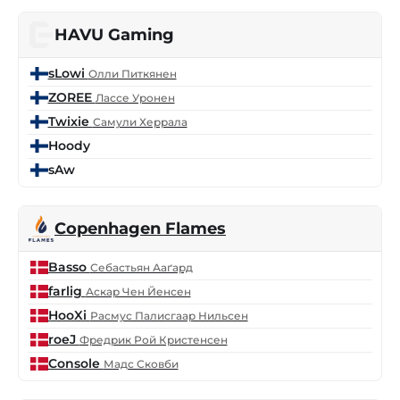
HAVU Gaming
sLowi
Олли Питкянен
ZOREE
Лассе Уронен
Twixie
Самули Херрала
Hoody
sAw
Copenhagen Flames
Basso
Себастьян Ааґард
farlig
Аскар Чен Йенсен
HooXi
Расмус Палисгаар Нильсен
roeJ
Фредрик Рой Кристенсен
Console
Мадс Сковби