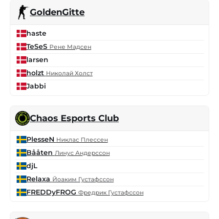
GoldenGitte
haste
TeSeS
Рене Мадсен
larsen
holzt
Николай Холст
Jabbi
Chaos Esports Club
PlesseN
Никлас Плессен
Bååten
Линус Андерссон
djL
Relaxa
Йоаким Густафссон
FREDDyFROG
Фредрик Густафссон