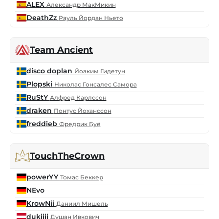
ALEX
Александр МакМикин
DeathZz
Рауль Йордан Ньето
Team Ancient
disco doplan
Йоаким Гидетун
Plopski
Николас Гонсалес Самора
RuStY
Алфред Карлссон
draken
Понтус Йоханссон
freddieb
Фредрик Буё
TouchTheCrown
powerYY
Томас Беккер
NEvo
KrowNii
Даниил Мишель
dukiiii
Душан Ивкович