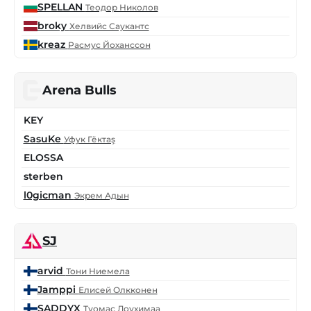
SPELLAN
Теодор Николов
broky
Хелвийс Саукантс
kreaz
Расмус Йоханссон
Arena Bulls
KEY
SasuKe
Уфук Гёктаş
ELOSSA
sterben
l0gicman
Экрем Адын
SJ
arvid
Тони Ниемела
Jamppi
Елисей Олкконен
SADDYX
Туомас Лоухимаа