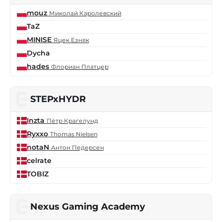
mouz
Миколай Каролевский
TaZ
MINISE
Яцек Езняк
Dycha
hades
Флориан Платцер
STEPxHYDR
Inzta
Пётр Крагелунд
Ryxxo
Thomas Nielsen
notaN
Антон Педерсен
celrate
TOBIZ
Nexus Gaming Academy