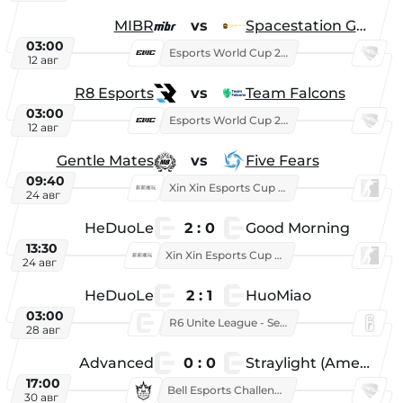
MIBR
vs
Spacestation Gaming
03:00
Esports World Cup 2026
12 авг
R8 Esports
vs
Team Falcons
03:00
Esports World Cup 2026
12 авг
Gentle Mates
vs
Five Fears
09:40
Xin Xin Esports Cup 2025
24 авг
HeDuoLe
2 : 0
Good Morning
13:30
Xin Xin Esports Cup 2026
24 авг
HeDuoLe
2 : 1
HuoMiao
03:00
R6 Unite League - Season 1
28 авг
Advanced
0 : 0
Straylight (American team)
17:00
Bell Esports Challenge 2026
30 авг