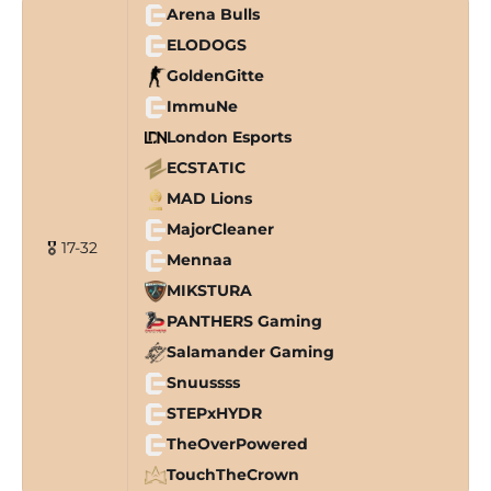
Arena Bulls
ELODOGS
GoldenGitte
ImmuNe
London Esports
ECSTATIC
MAD Lions
MajorCleaner
🎖 17-32
Mennaa
MIKSTURA
PANTHERS Gaming
Salamander Gaming
Snuussss
STEPxHYDR
TheOverPowered
TouchTheCrown