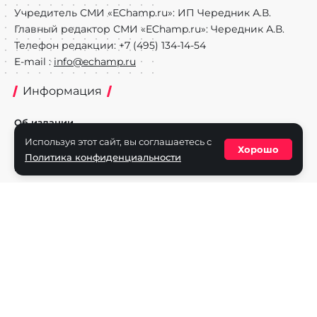
Учредитель СМИ «EChamp.ru»: ИП Чередник А.В.
Главный редактор СМИ «EChamp.ru»: Чередник А.В.
Телефон редакции: +7 (495) 134-14-54
E-mail :
info@echamp.ru
Информация
Об издании
Используя этот сайт, вы соглашаетесь с
Реклама на портале
Хорошо
Политика конфиденциальности
Политика конфиденциальности
Разделы
Новости
Турниры
Игроки
Команды