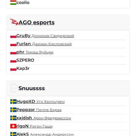
coolio
AGO esports
GruBy
Доминик Свидерский
Furlan
Дамиан Кисловский
phr
Томаш Вуйцик
SZPERO
Kap3r
Snuussss
HugoXD
Уго Халльгрен
Peppzor
Пеппе Борак
xajdish
Арон Фредрикссон
rigoN
Ригон Гаши
AlekS
Александр Андерссон