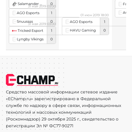
Salamander Gaming
0
Fren
31 мая 2019 03:00
AGO 
AGO Esports
1
01 июн 2019 18:00
Snuussss
0
AGO Esports
1
31 мая 2019 03:00
HAVU Gaming
0
Tricked Esport
1
Lyngby Vikings
0
Средство массовой информации сетевое издание
«EChamp.ru» зарегистрировано в Федеральной
службе по надзору в сфере связи, информационных
технологий и массовых коммуникаций
(Роскомнадзор) 29 октября 2025 г., свидетельство о
регистрации Эл № ФС77-90271