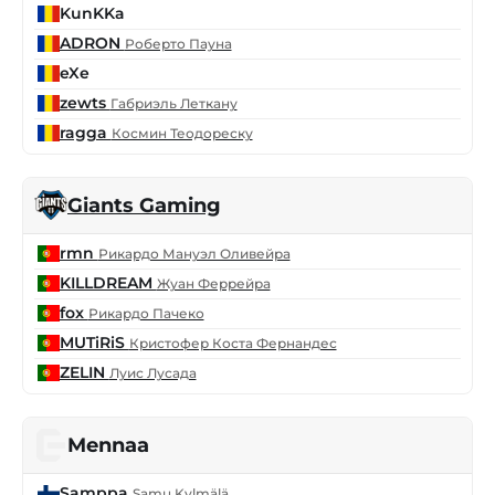
KunKKa
ADRON
Роберто Пауна
eXe
zewts
Габриэль Леткану
ragga
Космин Теодореску
Giants Gaming
rmn
Рикардо Мануэл Оливейра
KILLDREAM
Жуан Феррейра
fox
Рикардо Пачеко
MUTiRiS
Кристофер Коста Фернандес
ZELIN
Луис Лусада
Mennaa
Samppa
Samu Kylmälä