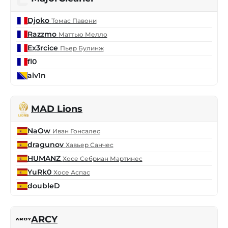
Djoko
Томас Павони
Razzmo
Маттью Мелло
Ex3rcice
Пьер Булинж
fl0
alv1n
MAD Lions
NaOw
Иван Гонсалес
dragunov
Хавьер Санчес
HUMANZ
Хосе Себриан Мартинес
YuRk0
Хосе Аспас
doubleD
ARCY