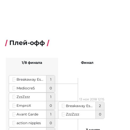
Плей-офф
1/8 финала
Финал
Breakaway Esports
1
Mediocre5
0
ZzzZzzz
1
13 ноя 2018 12:15
EmproX
0
Breakaway Esports
2
Avant Garde
1
ZzzZzzz
0
action nipples
0
3 место