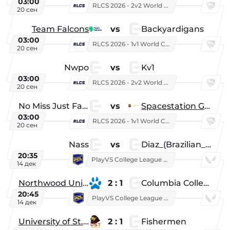
03:00
RLCS 2026 - 2v2 World Championship
20 сен
Team Falcons
vs
Backyardigans
03:00
RLCS 2026 - 1v1 World Championship
20 сен
Nwpo
vs
Kv1
03:00
RLCS 2026 - 2v2 World Championship
20 сен
No Miss Just Fake
vs
Spacestation Gaming
03:00
RLCS 2026 - 1v1 World Championship
20 сен
Nass
vs
Diaz_(Brazilian_Player)
20:35
PlayVS College League 2025: Fall
14 дек
Northwood University
2 : 1
Columbia College
20:45
PlayVS College League 2025: Fall
14 дек
University of St. Thomas
2 : 1
Fishermen