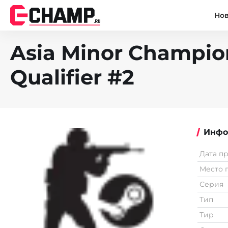
Но
Asia Minor Champion
Qualifier #2
Инфо
Дата п
Место 
Серия
Тип
Тир