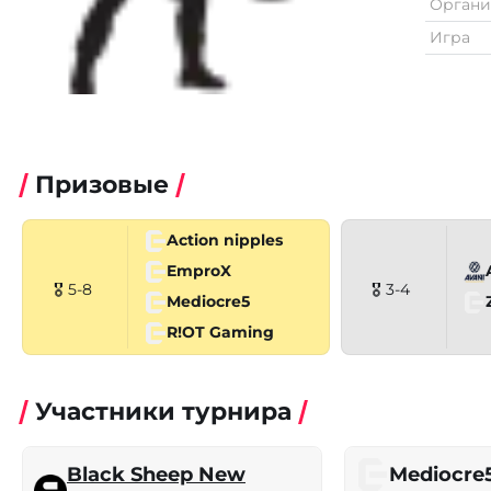
Органи
Игра
Призовые
Action nipples
EmproX
🎖 5-8
🎖 3-4
Mediocre5
R!OT Gaming
Участники турнира
Black Sheep New
Mediocre