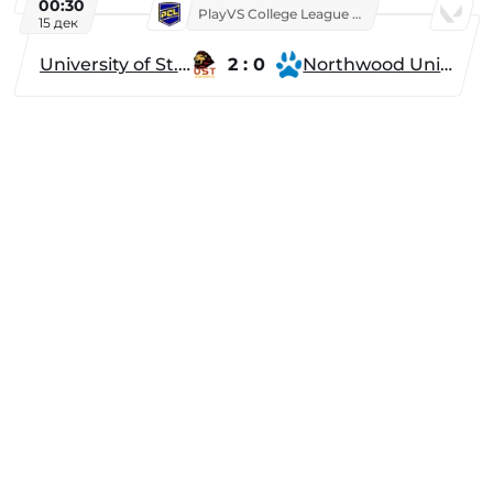
00:30
PlayVS College League 2025: Fall
15 дек
University of St. Thomas
2 : 0
Northwood University