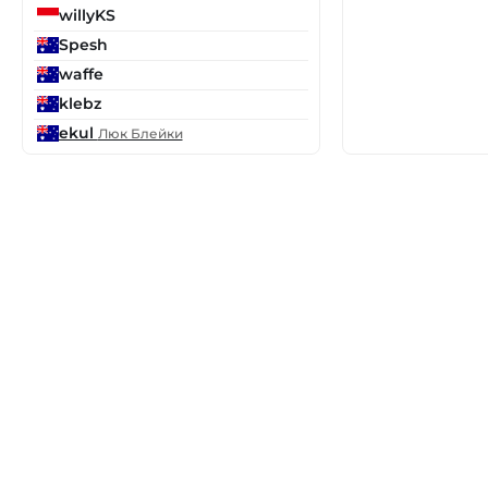
willyKS
Spesh
waffe
klebz
ekul
Люк Блейки