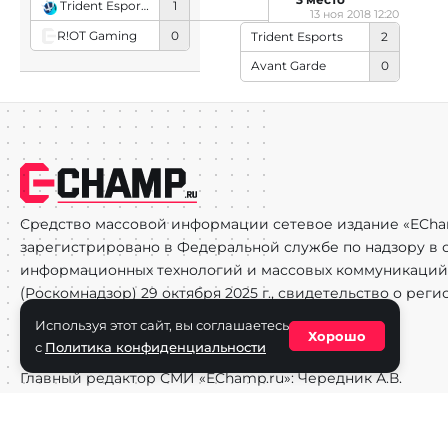
Trident Esports
1
13 ноя 2018 12:20
R!OT Gaming
0
Trident Esports
2
Avant Garde
0
Средство массовой информации сетевое издание «ECha
зарегистрировано в Федеральной службе по надзору в с
информационных технологий и массовых коммуникаций
(Роскомнадзор) 29 октября 2025 г., свидетельство о рег
ФС77-90271
Используя этот сайт, вы соглашаетесь
Хорошо
с
Политика конфиденциальности
Учредитель СМИ «EChamp.ru»: ИП Чередник А.В.
Главный редактор СМИ «EChamp.ru»: Чередник А.В.
Телефон редакции: +7 (495) 134-14-54
E-mail :
info@echamp.ru