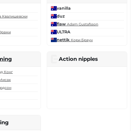
vanilla
duz
 Квалишевски
flaw
Adam Gustafsson
ULTRA
Орами
nettik
Кори Браун
ming
Action nipples
рд Конг
Мисак
ардсон
ing