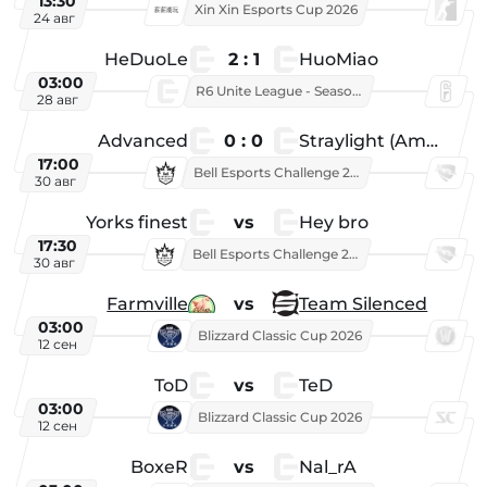
13:30
Xin Xin Esports Cup 2026
24 авг
HeDuoLe
2 : 1
HuoMiao
03:00
R6 Unite League - Season 1
28 авг
Advanced
0 : 0
Straylight (American team)
17:00
Bell Esports Challenge 2026
30 авг
Yorks finest
vs
Hey bro
17:30
Bell Esports Challenge 2026
30 авг
Farmville
vs
Team Silenced
03:00
Blizzard Classic Cup 2026
12 сен
ToD
vs
TeD
03:00
Blizzard Classic Cup 2026
12 сен
BoxeR
vs
Nal_rA