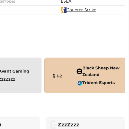
заторы
ESEA
Counter-Strike
Black Sheep New
Avant Gaming
Zealand
🎖 1-2
ZzzZzzz
Trident Esports
5
ZzzZzzz