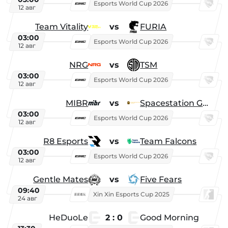
Esports World Cup 2026
12 авг
Team Vitality
vs
FURIA
03:00
Esports World Cup 2026
12 авг
NRG
vs
TSM
03:00
Esports World Cup 2026
12 авг
MIBR
vs
Spacestation Gaming
03:00
Esports World Cup 2026
12 авг
R8 Esports
vs
Team Falcons
03:00
Esports World Cup 2026
12 авг
Gentle Mates
vs
Five Fears
09:40
Xin Xin Esports Cup 2025
24 авг
HeDuoLe
2 : 0
Good Morning