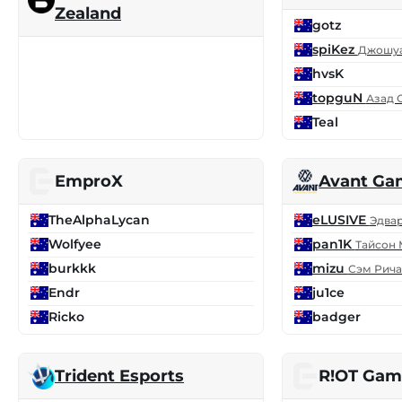
Zealand
gotz
spiKez
Джошуа
hvsK
topguN
Азад 
Teal
EmproX
Avant Ga
TheAlphaLycan
eLUSIVE
Эдва
Wolfyee
pan1K
Тайсон 
burkkk
mizu
Сэм Рич
Endr
ju1ce
Ricko
badger
Trident Esports
R!OT Gam