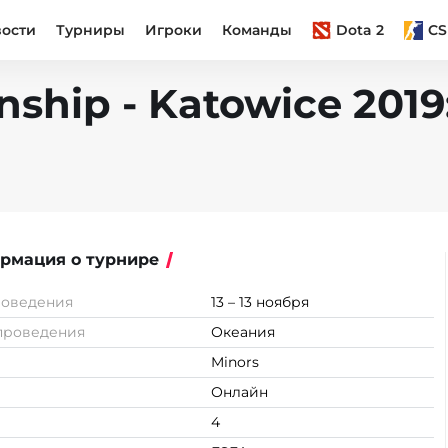
вости
Турниры
Игроки
Команды
Dota 2
CS
ship - Katowice 201
рмация о турнире
роведения
13 – 13 ноября
проведения
Океания
Minors
Онлайн
4