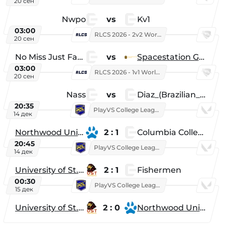
20 сен
Nwpo
vs
Kv1
03:00
RLCS 2026 - 2v2 World Championship
20 сен
No Miss Just Fake
vs
Spacestation Gaming
03:00
RLCS 2026 - 1v1 World Championship
20 сен
Nass
vs
Diaz_(Brazilian_Player)
20:35
PlayVS College League 2025: Fall
14 дек
Northwood University
2 : 1
Columbia College
20:45
PlayVS College League 2025: Fall
14 дек
University of St. Thomas
2 : 1
Fishermen
00:30
PlayVS College League 2025: Fall
15 дек
University of St. Thomas
2 : 0
Northwood University