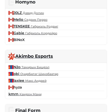
Homyno
J0LZ
Давид Долин
Melio
Седрик Перро
TENSKEE
Габриэль Родриг
Gabie
Габриэль Кордейро
BiNoX
Akimbo Esports
N2o
Тамирын Бишрэл
obi
Очирбилэг Шинэбаатар
laxiee
Макс Андрей
hyza
kmrn
Камрон Мани
Final Form