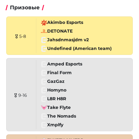
Призовые
Akimbo Esports
DETONATE
🎖 5-8
Jahsdnmasjdm v2
Undefined (American team)
Amped Esports
Final Form
GazGaz
Homyno
🎖 9-16
L8R H8R
Take Flyte
The Nomads
Xmplfy