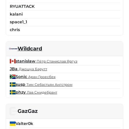
RYUATTACK
kalani
space1_1
chris
Wildcard
stanislaw
Пётр Станислав Яргуз
JBa
Джошуа Барутт
Sonic
Аран Гроесбек
susp
Тим Себастьян Ангстром
phzy
Лав Смидебрант
GazGaz
Valter0k