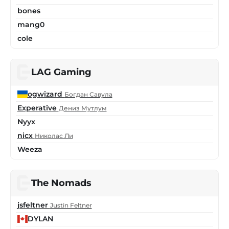
bones
mang0
cole
LAG Gaming
ogwizard
Богдан Савула
Experative
Дениз Мутлум
Nyyx
nicx
Николас Ли
Weeza
The Nomads
jsfeltner
Justin Feltner
DYLAN