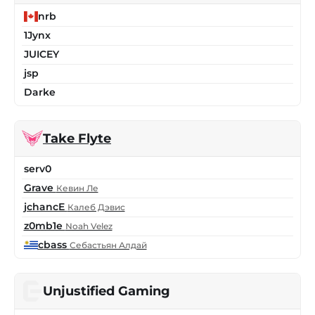
nrb
1Jynx
JUICEY
jsp
Darke
Take Flyte
serv0
Grave
Кевин Ле
jchancE
Калеб Дэвис
z0mb1e
Noah Velez
cbass
Себастьян Алдай
Unjustified Gaming