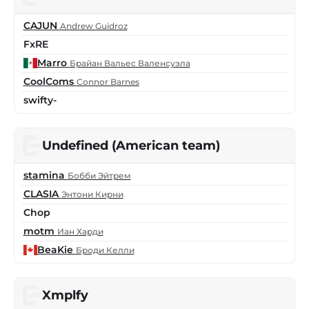
CAJUN
Andrew Guidroz
FxRE
Marro
Брайан Вальес Валенсуэла
CoolComs
Connor Barnes
swifty-
Undefined (American team)
stamina
Бобби Эйтрем
CLASIA
Энтони Кирни
Chop
motm
Иан Харди
BeaKie
Броди Келли
Xmplfy