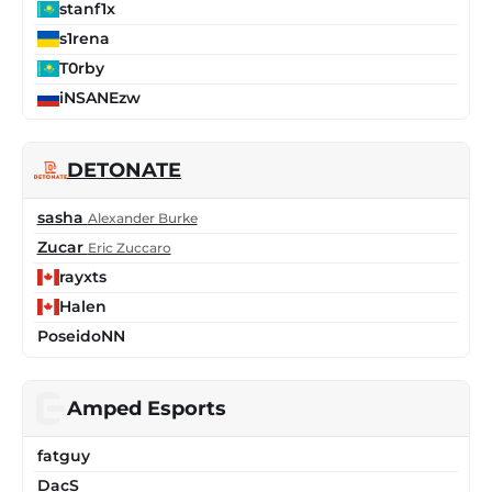
stanf1x
s1rena
T0rby
iNSANEzw
DETONATE
sasha
Alexander Burke
Zucar
Eric Zuccaro
rayxts
Halen
PoseidoNN
Amped Esports
fatguy
DacS