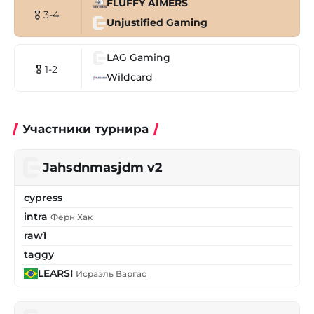
FLUFFY AIMERS
🎖 3-4
Unjustified Gaming
LAG Gaming
🎖 1-2
Wildcard
Участники турнира
Jahsdnmasjdm v2
cypress
intra
Ферн Хак
raw1
taggy
LEARSI
Исраэль Варгас