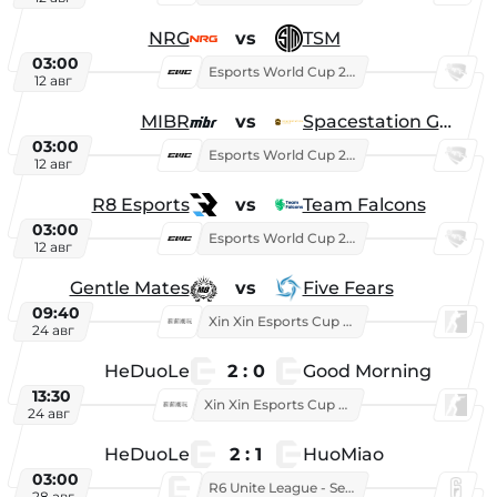
NRG
vs
TSM
03:00
Esports World Cup 2026
12 авг
MIBR
vs
Spacestation Gaming
03:00
Esports World Cup 2026
12 авг
R8 Esports
vs
Team Falcons
03:00
Esports World Cup 2026
12 авг
Gentle Mates
vs
Five Fears
09:40
Xin Xin Esports Cup 2025
24 авг
HeDuoLe
2 : 0
Good Morning
13:30
Xin Xin Esports Cup 2026
24 авг
HeDuoLe
2 : 1
HuoMiao
03:00
R6 Unite League - Season 1
28 авг