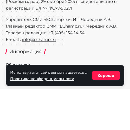
(Роскомнадзор) 29 октября 2025 г., свидетельство о
регистрации Эл № ФС77-90271
Учредитель СМИ «EChamp.ru»: ИП Чередник А.В.
Главный редактор СМИ «EChamp.ru»: Чередник А.В.
Телефон редакции: +7 (495) 134-14-54
E-mail :
info@echamp.ru
Информация
Об издании
Используя этот сайт, вы соглашаетесь с
Реклама на портале
Хорошо
Политика конфиденциальности
Политика конфиденциальности
Разделы
Новости
Турниры