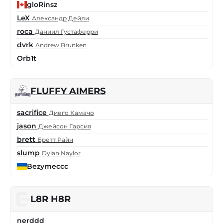
gloRinsz
LeX
Александр Дейли
roca
Даниил Густаферри
dvrk
Andrew Brunken
Orb1t
FLUFFY AIMERS
sacrifice
Диего Камачо
jason
Джейсон Гарсия
brett
Бретт Райн
slump
Dylan Naylor
Bezymeccc
L8R H8R
nerddd