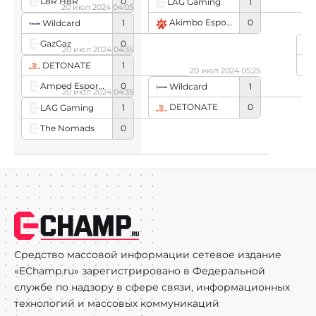
L8R H8R
0
LAG Gaming
1
20 июл 2024 04:05
Akimbo Esports
0
Wildcard
1
GazGaz
0
Wi
20 июл 2024 04:35
DETONATE
1
20 июл 2024 05:25
Amped Esports
0
Wildcard
1
20 июл 2024 04:35
DETONATE
0
LAG Gaming
1
The Nomads
0
Средство массовой информации сетевое издание
«EChamp.ru» зарегистрировано в Федеральной
службе по надзору в сфере связи, информационных
технологий и массовых коммуникаций