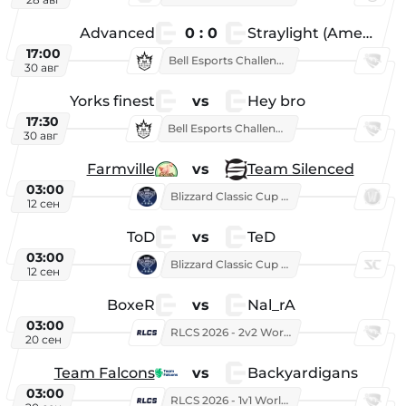
Advanced
0 : 0
Straylight (American team)
17:00
Bell Esports Challenge 2026
30 авг
Yorks finest
vs
Hey bro
17:30
Bell Esports Challenge 2026
30 авг
Farmville
vs
Team Silenced
03:00
Blizzard Classic Cup 2026
12 сен
ToD
vs
TeD
03:00
Blizzard Classic Cup 2026
12 сен
BoxeR
vs
Nal_rA
03:00
RLCS 2026 - 2v2 World Championship
20 сен
Team Falcons
vs
Backyardigans
03:00
RLCS 2026 - 1v1 World Championship