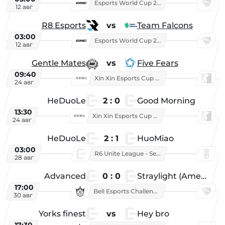
Esports World Cup 2026
12 авг
R8 Esports
vs
Team Falcons
03:00
Esports World Cup 2026
12 авг
Gentle Mates
vs
Five Fears
09:40
Xin Xin Esports Cup 2025
24 авг
HeDuoLe
2 : 0
Good Morning
13:30
Xin Xin Esports Cup 2026
24 авг
HeDuoLe
2 : 1
HuoMiao
03:00
R6 Unite League - Season 1
28 авг
Advanced
0 : 0
Straylight (American team)
17:00
Bell Esports Challenge 2026
30 авг
Yorks finest
vs
Hey bro
17:30