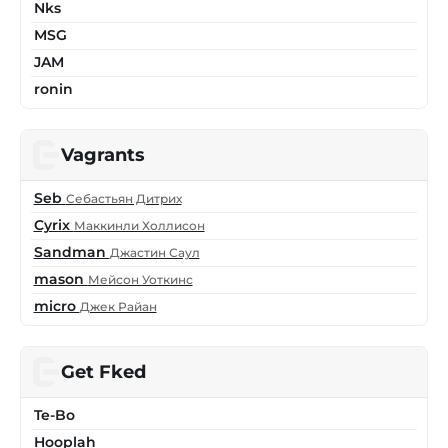
Nks
MSG
JAM
ronin
Vagrants
Seb
Себастьян Дитрих
Cyrix
Маккинли Холлисон
Sandman
Джастин Саул
mason
Мейсон Уоткинс
micro
Джек Райан
Get Fked
Te-Bo
Hooplah