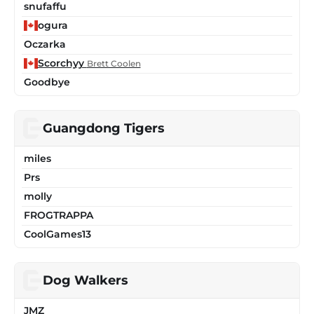
snufaffu
ogura
Oczarka
Scorchyy
Brett Coolen
Goodbye
Guangdong Tigers
miles
Prs
molly
FROGTRAPPA
CoolGames13
Dog Walkers
JMZ