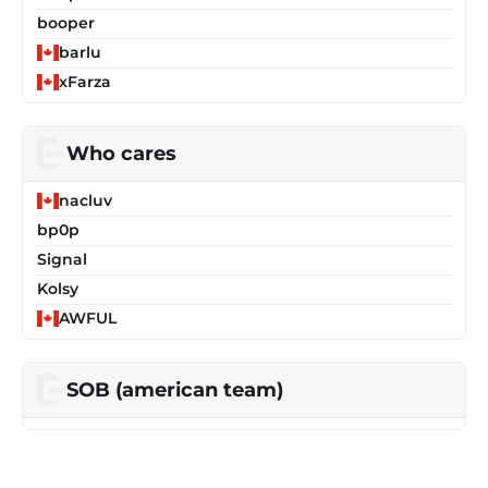
booper
barlu
xFarza
Who cares
nacluv
bp0p
Signal
Kolsy
AWFUL
SOB (american team)