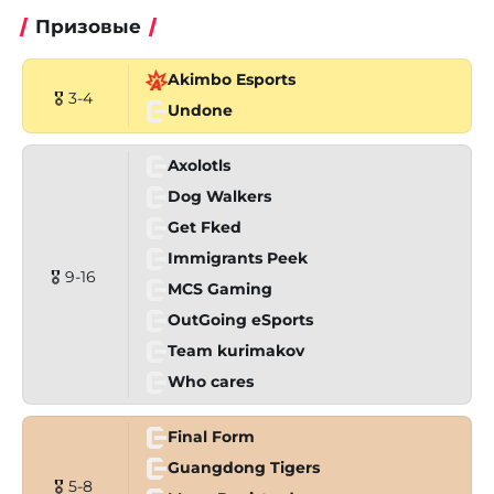
Призовые
Akimbo Esports
🎖 3-4
Undone
Axolotls
Dog Walkers
Get Fked
Immigrants Peek
🎖 9-16
MCS Gaming
OutGoing eSports
Team kurimakov
Who cares
Final Form
Guangdong Tigers
🎖 5-8