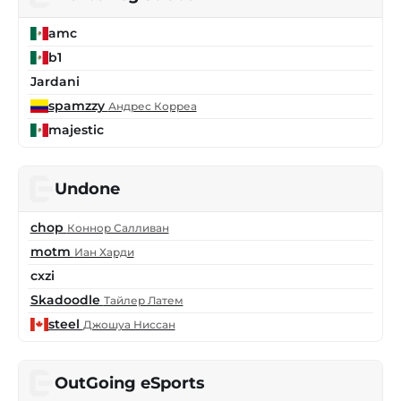
amc
b1
Jardani
spamzzy
Андрес Корреа
majestic
Undone
chop
Коннор Салливан
motm
Иан Харди
cxzi
Skadoodle
Тайлер Латем
steel
Джошуа Ниссан
OutGoing eSports