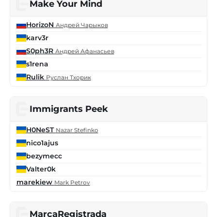
Make Your Mind
HorizoN
Андрей Чарыков
karv3r
S0ph3R
Андрей Афанасьев
s1rena
Rulik
Руслан Тхорик
Immigrants Peek
H0NeST
Nazar Stefinko
nico1ajus
bezymecc
Valter0k
marekiew
Mark Petrov
MarcaRegistrada