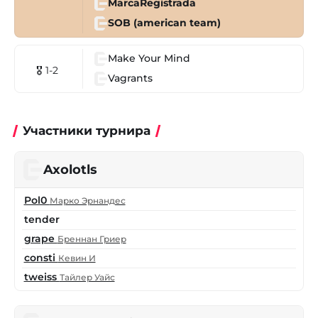
MarcaRegistrada
SOB (american team)
Make Your Mind
🎖 1-2
Vagrants
Участники турнира
Axolotls
Pol0
Марко Эрнандес
tender
grape
Бреннан Гриер
consti
Кевин И
tweiss
Тайлер Уайс