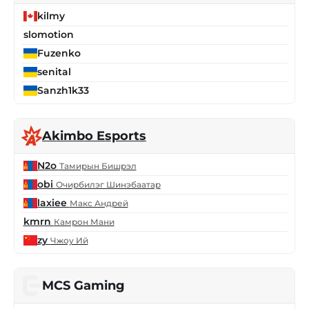
kilmy
slomotion
Fuzenko
senital
Sanzh1k33
Akimbo Esports
N2o
Тамирын Бишрэл
obi
Очирбилэг Шинэбаатар
laxiee
Макс Андрей
kmrn
Камрон Мани
zy
Чжоу Ий
MCS Gaming