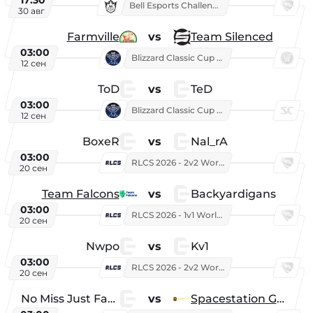
Bell Esports Challenge 2026
30 авг
Farmville
vs
Team Silenced
03:00
Blizzard Classic Cup 2026
12 сен
ToD
vs
TeD
03:00
Blizzard Classic Cup 2026
12 сен
BoxeR
vs
Nal_rA
03:00
RLCS 2026 - 2v2 World Championship
20 сен
Team Falcons
vs
Backyardigans
03:00
RLCS 2026 - 1v1 World Championship
20 сен
Nwpo
vs
Kv1
03:00
RLCS 2026 - 2v2 World Championship
20 сен
No Miss Just Fake
vs
Spacestation Gaming