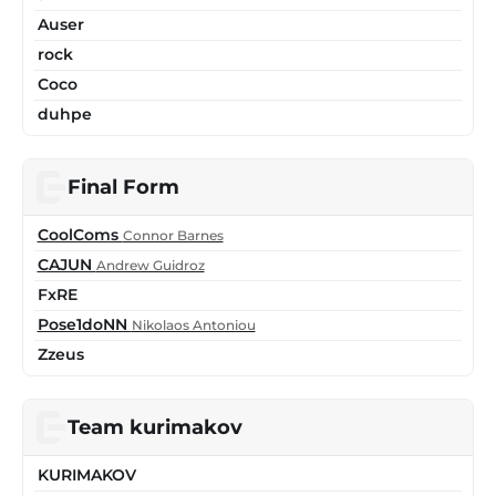
Auser
rock
Coco
duhpe
Final Form
CoolComs
Connor Barnes
CAJUN
Andrew Guidroz
FxRE
Pose1doNN
Nikolaos Antoniou
Zzeus
Team kurimakov
KURIMAKOV