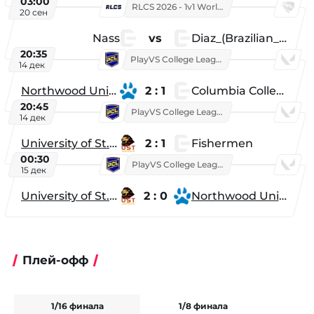
03:00
RLCS 2026 - 1v1 World Championship
20 сен
Nass
vs
Diaz_(Brazilian_Player)
20:35
PlayVS College League 2025: Fall
14 дек
Northwood University
2 : 1
Columbia College
20:45
PlayVS College League 2025: Fall
14 дек
University of St. Thomas
2 : 1
Fishermen
00:30
PlayVS College League 2025: Fall
15 дек
University of St. Thomas
2 : 0
Northwood University
Плей-офф
1/16 финала
1/8 финала