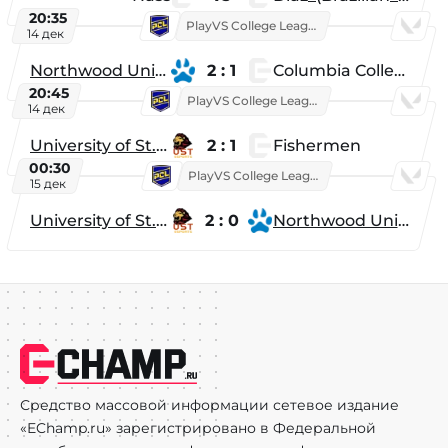
20:35
PlayVS College League 2025: Fall
14 дек
Northwood University
2 : 1
Columbia College
20:45
PlayVS College League 2025: Fall
14 дек
University of St. Thomas
2 : 1
Fishermen
00:30
PlayVS College League 2025: Fall
15 дек
University of St. Thomas
2 : 0
Northwood University
Средство массовой информации сетевое издание
«EChamp.ru» зарегистрировано в Федеральной