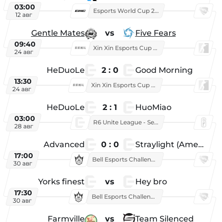
03:00
Esports World Cup 2026
12 авг
Gentle Mates
vs
Five Fears
09:40
Xin Xin Esports Cup 2025
24 авг
HeDuoLe
2 : 0
Good Morning
13:30
Xin Xin Esports Cup 2026
24 авг
HeDuoLe
2 : 1
HuoMiao
03:00
R6 Unite League - Season 1
28 авг
Advanced
0 : 0
Straylight (American team)
17:00
Bell Esports Challenge 2026
30 авг
Yorks finest
vs
Hey bro
17:30
Bell Esports Challenge 2026
30 авг
Farmville
vs
Team Silenced