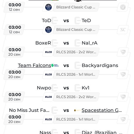
03:00
Blizzard Classic Cup 2026
12 сен
ToD
vs
TeD
03:00
Blizzard Classic Cup 2026
12 сен
BoxeR
vs
Nal_rA
03:00
RLCS 2026 - 2v2 World Championship
20 сен
Team Falcons
vs
Backyardigans
03:00
RLCS 2026 - 1v1 World Championship
20 сен
Nwpo
vs
Kv1
03:00
RLCS 2026 - 2v2 World Championship
20 сен
No Miss Just Fake
vs
Spacestation Gaming
03:00
RLCS 2026 - 1v1 World Championship
20 сен
Nass
vs
Diaz_(Brazilian_Player)