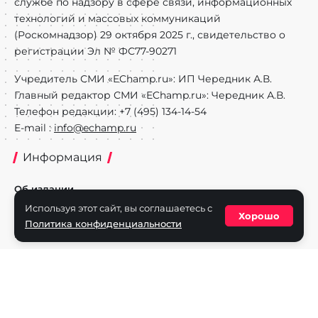
службе по надзору в сфере связи, информационных
технологий и массовых коммуникаций
(Роскомнадзор) 29 октября 2025 г., свидетельство о
регистрации Эл № ФС77-90271
Учредитель СМИ «EChamp.ru»: ИП Чередник А.В.
Главный редактор СМИ «EChamp.ru»: Чередник А.В.
Телефон редакции: +7 (495) 134-14-54
E-mail :
info@echamp.ru
Информация
Об издании
Используя этот сайт, вы соглашаетесь с
Реклама на портале
Хорошо
Политика конфиденциальности
Политика конфиденциальности
Разделы
Новости