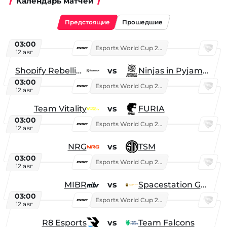
Календарь матчей
Предстоящие
Прошедшие
03:00
Esports World Cup 2026
12 авг
Shopify Rebellion
vs
Ninjas in Pyjamas
03:00
Esports World Cup 2026
12 авг
Team Vitality
vs
FURIA
03:00
Esports World Cup 2026
12 авг
NRG
vs
TSM
03:00
Esports World Cup 2026
12 авг
MIBR
vs
Spacestation Gaming
03:00
Esports World Cup 2026
12 авг
R8 Esports
vs
Team Falcons