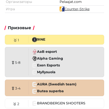
Организаторы
Pelaajat.com
Игра
Counter-Strike
Призовые
9INE
🥇 1
AaB esport
Alpha Gaming
🎖 5-8
Exen Esports
Myllysuola
AURA (Swedish team)
🎖 3-4
Butea superba
BRANDBERGEN SHOOTERS
🥈 2