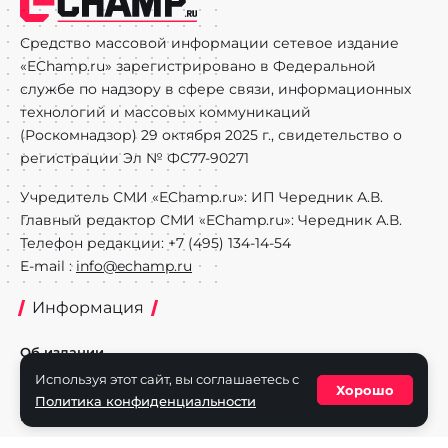
Средство массовой информации сетевое издание
«EChamp.ru» зарегистрировано в Федеральной
службе по надзору в сфере связи, информационных
технологий и массовых коммуникаций
(Роскомнадзор) 29 октября 2025 г., свидетельство о
регистрации Эл № ФС77-90271
Учредитель СМИ «EChamp.ru»: ИП Чередник А.В.
Главный редактор СМИ «EChamp.ru»: Чередник А.В.
Телефон редакции: +7 (495) 134-14-54
E-mail :
info@echamp.ru
Информация
Об издании
Используя этот сайт, вы соглашаетесь с
Реклама на портале
Хорошо
Политика конфиденциальности
Политика конфиденциальности