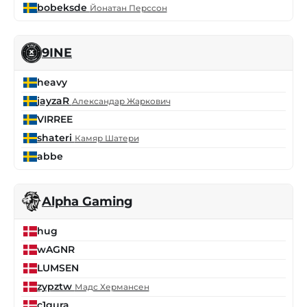
bobeksde
Йонатан Перссон
9INE
heavy
jayzaR
Александар Жаркович
VIRREE
shateri
Камяр Шатери
abbe
Alpha Gaming
hug
wAGNR
LUMSEN
zypztw
Мадс Хермансен
c1gura