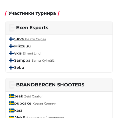
Участники турнира
Exen Esports
S1rva
Веэти Сирва
Mikzuuu
ykis
Elmeri Lind
Samppa
Samu Kylmälä
Sebu
BRANDBERGEN SHOOTERS
zeak
Zeid Gaatur
pupcake
Кевин Хеннинг
kasi
AlekS
Александр Андерссон