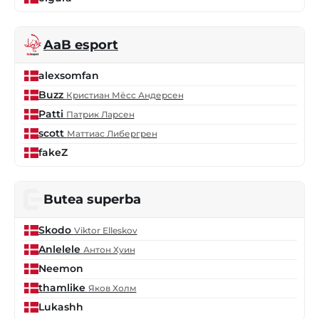
AaB esport
alexsomfan
Buzz
Кристиан Мёсс Андерсен
Patti
Патрик Ларсен
scott
Маттиас Либергрен
fakeZ
Butea superba
Skodo
Viktor Elleskov
Anlelele
Антон Хуин
Neemon
thamlike
Яков Холм
Lukashh