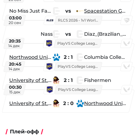
No Miss Just Fake
vs
Spacestation Gaming
03:00
RLCS 2026 - 1v1 World Championship
20 сен
Nass
vs
Diaz_(Brazilian_Player)
20:35
PlayVS College League 2025: Fall
14 дек
Northwood University
2 : 1
Columbia College
20:45
PlayVS College League 2025: Fall
14 дек
University of St. Thomas
2 : 1
Fishermen
00:30
PlayVS College League 2025: Fall
15 дек
University of St. Thomas
2 : 0
Northwood University
Плей-офф