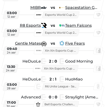
MIBR
vs
Spacestation Gaming
03:00
Esports World Cup 2026
12 авг
R8 Esports
vs
Team Falcons
03:00
Esports World Cup 2026
12 авг
Gentle Mates
vs
Five Fears
09:40
Xin Xin Esports Cup 2025
24 авг
HeDuoLe
2 : 0
Good Morning
13:30
Xin Xin Esports Cup 2026
24 авг
HeDuoLe
2 : 1
HuoMiao
03:00
R6 Unite League - Season 1
28 авг
Advanced
0 : 0
Straylight (American team)
17:00
Bell Esports Challenge 2026
30 авг