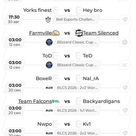
Yorks finest
vs
Hey bro
17:30
Bell Esports Challenge 2026
30 авг
Farmville
vs
Team Silenced
03:00
Blizzard Classic Cup 2026
12 сен
ToD
vs
TeD
03:00
Blizzard Classic Cup 2026
12 сен
BoxeR
vs
Nal_rA
03:00
RLCS 2026 - 2v2 World Championship
20 сен
Team Falcons
vs
Backyardigans
03:00
RLCS 2026 - 1v1 World Championship
20 сен
Nwpo
vs
Kv1
03:00
RLCS 2026 - 2v2 World Championship
20 сен