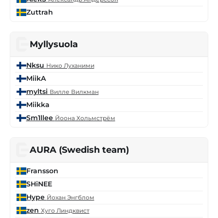
Zuttrah
Myllysuola
Nksu
Нико Луханими
MiikA
myltsi
Вилле Вилкман
Miikka
Sm1llee
Йоона Хольмстрём
AURA (Swedish team)
Fransson
SHiNEE
Hype
Йохан Энгблом
zen
Хуго Линдквист