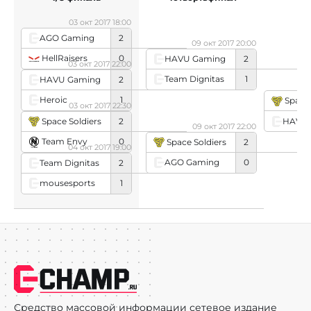
03 окт 2017 18:00
AGO Gaming
2
09 окт 2017 20:00
HellRaisers
0
HAVU Gaming
2
03 окт 2017 22:00
Team Dignitas
1
HAVU Gaming
2
Heroic
1
Space 
03 окт 2017 22:30
Space Soldiers
2
HAVU 
09 окт 2017 22:00
Team Envy
0
Space Soldiers
2
04 окт 2017 19:00
AGO Gaming
0
Team Dignitas
2
mousesports
1
Средство массовой информации сетевое издание