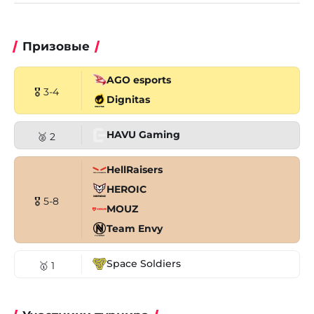
Призовые
AGO esports
🎖 3-4
Dignitas
HAVU Gaming
🥈 2
HellRaisers
HEROIC
🎖 5-8
MOUZ
Team Envy
Space Soldiers
🥇 1