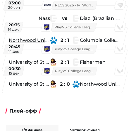
03:00
RLCS 2026 - 1v1 World Championship
20 сен
Nass
vs
Diaz_(Brazilian_Player)
20:35
PlayVS College League 2025: Fall
14 дек
Northwood University
2 : 1
Columbia College
20:45
PlayVS College League 2025: Fall
14 дек
University of St. Thomas
2 : 1
Fishermen
00:30
PlayVS College League 2025: Fall
15 дек
University of St. Thomas
2 : 0
Northwood University
Плей-офф
1/8 финала
Четвертьфинал
Ф