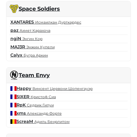
Space Soldiers
XANTARES
Исмаилкан Дурткардес
paz
Ахмет Карахоча
ngiN
Энгин Кор
MAJ3R
Энжин Купели
Calyx
Бугра Аркин
Team Envy
Happy
Винсент Цервони Шопенгауэр
SIXER
Кристоф Сиа
RpK
Седрик Гипуи
xms
Александр Форте
ScreaM
Адиль Бенрлитом