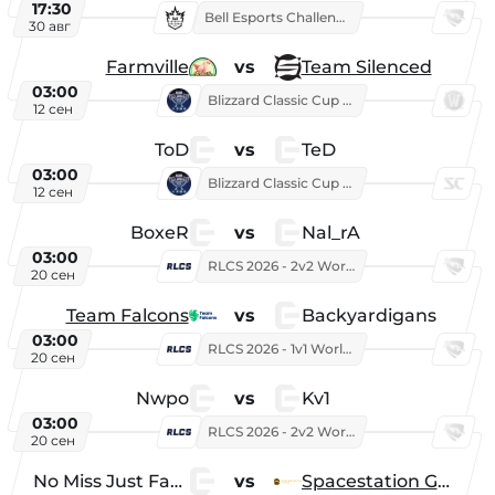
17:30
Bell Esports Challenge 2026
30 авг
Farmville
vs
Team Silenced
03:00
Blizzard Classic Cup 2026
12 сен
ToD
vs
TeD
03:00
Blizzard Classic Cup 2026
12 сен
BoxeR
vs
Nal_rA
03:00
RLCS 2026 - 2v2 World Championship
20 сен
Team Falcons
vs
Backyardigans
03:00
RLCS 2026 - 1v1 World Championship
20 сен
Nwpo
vs
Kv1
03:00
RLCS 2026 - 2v2 World Championship
20 сен
No Miss Just Fake
vs
Spacestation Gaming