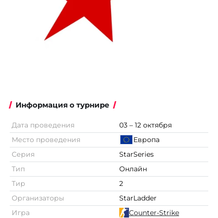
Информация о турнире
Дата проведения
03 – 12 октября
Место проведения
Европа
Серия
StarSeries
Тип
Онлайн
Тир
2
Организаторы
StarLadder
Игра
Counter-Strike