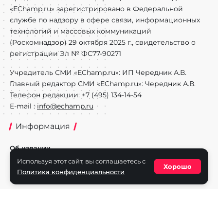
«EChamp.ru» зарегистрировано в Федеральной
службе по надзору в сфере связи, информационных
технологий и массовых коммуникаций
(Роскомнадзор) 29 октября 2025 г., свидетельство о
регистрации Эл № ФС77-90271
Учредитель СМИ «EChamp.ru»: ИП Чередник А.В.
Главный редактор СМИ «EChamp.ru»: Чередник А.В.
Телефон редакции: +7 (495) 134-14-54
E-mail :
info@echamp.ru
Информация
Об издании
Используя этот сайт, вы соглашаетесь с
Реклама на портале
Хорошо
Политика конфиденциальности
Политика конфиденциальности
Разделы