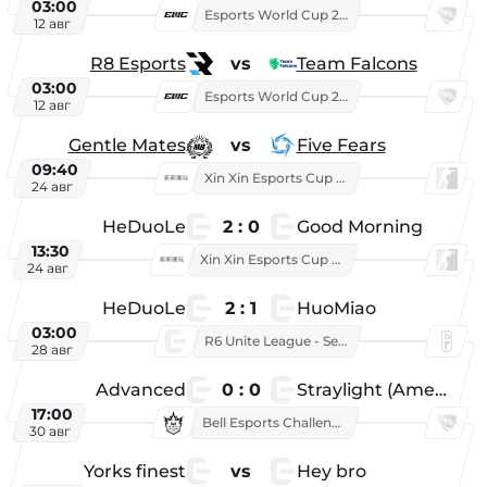
03:00
Esports World Cup 2026
12 авг
R8 Esports
vs
Team Falcons
03:00
Esports World Cup 2026
12 авг
Gentle Mates
vs
Five Fears
09:40
Xin Xin Esports Cup 2025
24 авг
HeDuoLe
2 : 0
Good Morning
13:30
Xin Xin Esports Cup 2026
24 авг
HeDuoLe
2 : 1
HuoMiao
03:00
R6 Unite League - Season 1
28 авг
Advanced
0 : 0
Straylight (American team)
17:00
Bell Esports Challenge 2026
30 авг
Yorks finest
vs
Hey bro