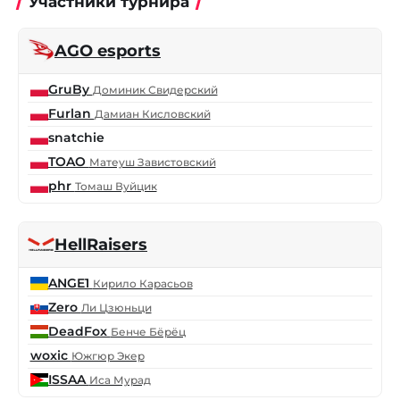
Участники турнира
AGO esports
GruBy
Доминик Свидерский
Furlan
Дамиан Кисловский
snatchie
TOAO
Матеуш Завистовский
phr
Томаш Вуйцик
HellRaisers
ANGE1
Кирило Карасьов
Zero
Ли Цзюньци
DeadFox
Бенче Бёрёц
woxic
Южгюр Экер
ISSAA
Иса Мурад