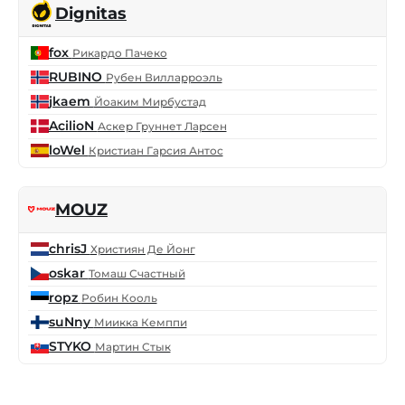
Dignitas
fox
Рикардо Пачеко
RUBINO
Рубен Вилларроэль
jkaem
Йоаким Мирбустад
AcilioN
Аскер Груннет Ларсен
loWel
Кристиан Гарсия Антос
MOUZ
chrisJ
Християн Де Йонг
oskar
Томаш Счастный
ropz
Робин Кооль
suNny
Миикка Кемппи
STYKO
Мартин Стык