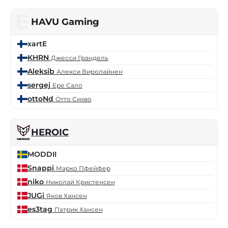
HAVU Gaming
xartE
KHRN
Джесси Грандель
Aleksib
Алекси Виролайнен
sergej
Ере Сало
ottoNd
Отто Сихво
HEROIC
MODDII
Snappi
Марко Пфейфер
niko
Николай Кристенсен
JUGi
Яков Хансен
es3tag
Патрик Хансен