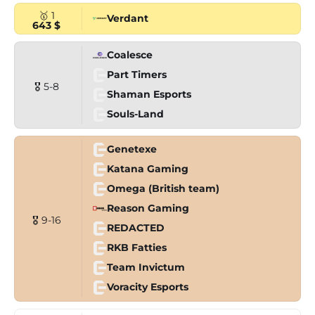
🥇 1
Verdant
643 $
Coalesce
Part Timers
🎖 5-8
Shaman Esports
Souls-Land
Genetexe
Katana Gaming
Omega (British team)
Reason Gaming
🎖 9-16
REDACTED
RKB Fatties
Team Invictum
Voracity Esports