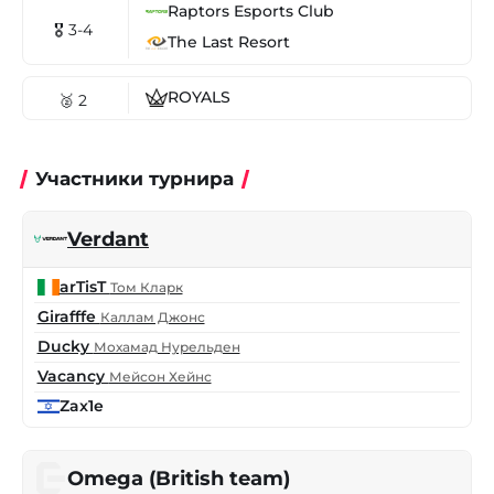
Raptors Esports Club
🎖 3-4
The Last Resort
ROYALS
🥈 2
Участники турнира
Verdant
arTisT
Том Кларк
Girafffe
Каллам Джонс
Ducky
Мохамад Нурельден
Vacancy
Мейсон Хейнс
Zax1e
Omega (British team)