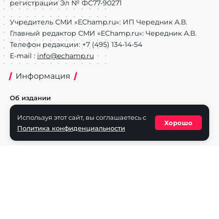
регистрации Эл № ФС77-90271
Учредитель СМИ «EChamp.ru»: ИП Чередник А.В.
Главный редактор СМИ «EChamp.ru»: Чередник А.В.
Телефон редакции: +7 (495) 134-14-54
E-mail :
info@echamp.ru
Информация
Об издании
Реклама на портале
Используя этот сайт, вы соглашаетесь с
Хорошо
Политика конфиденциальности
Политика конфиденциальности
Разделы
Новости
Турниры
Игроки