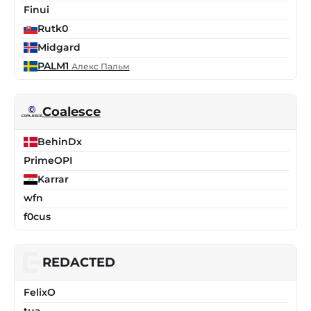
Finui
Rutk0
Midgard
PALM1
Алекс Пальм
Coalesce
BehinDx
PrimeOPI
Karrar
wfn
f0cus
REDACTED
FelixO