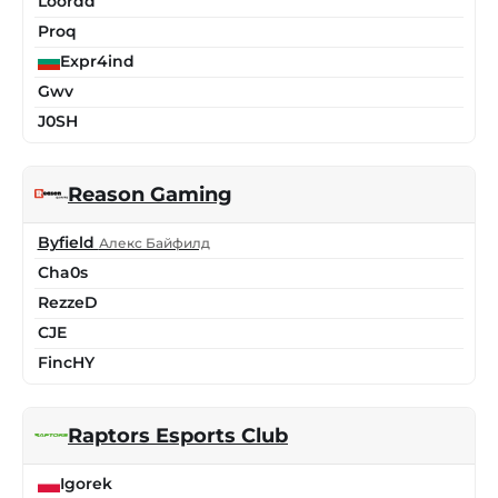
Loordd
Proq
Expr4ind
Gwv
J0SH
Reason Gaming
Byfield
Алекс Байфилд
Cha0s
RezzeD
CJE
FincHY
Raptors Esports Club
Igorek