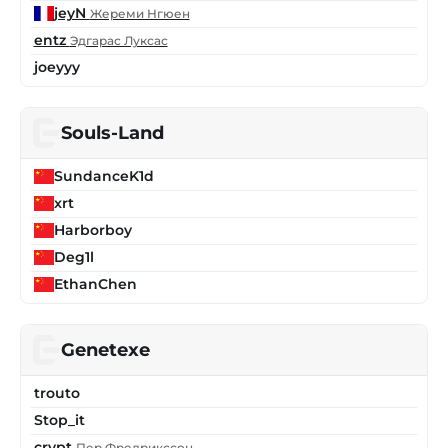
jeyN
Жереми Нгюен
entz
Эдгарас Луксас
joeyyy
Souls-Land
SundanceK1d
xrt
Harborboy
Deg1l
EthanChen
Genetexe
trouto
Stop_it
crypt
Пер Фредрикссон