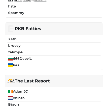
hste
Spammy
RKB Fatties
Xeth
brucey
zakmp4
666DeeviL
kas
The Last Resort
AdamJC
ve1nzo
Bigun