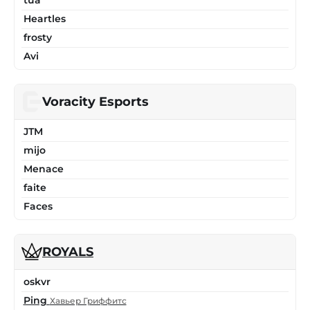
tua
Heartles
frosty
Avi
Voracity Esports
JTM
mijo
Menace
faite
Faces
ROYALS
oskvr
Ping
Хавьер Гриффитс