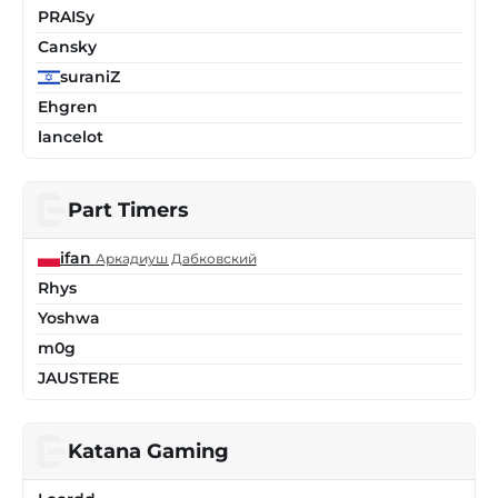
PRAISy
Cansky
suraniZ
Ehgren
lancelot
Part Timers
ifan
Аркадиуш Дабковский
Rhys
Yoshwa
m0g
JAUSTERE
Katana Gaming