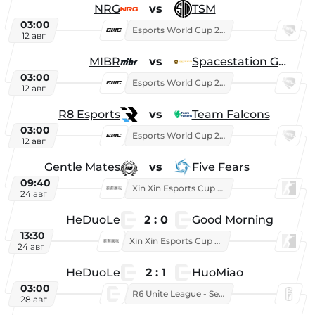
NRG
vs
TSM
03:00
Esports World Cup 2026
12 авг
MIBR
vs
Spacestation Gaming
03:00
Esports World Cup 2026
12 авг
R8 Esports
vs
Team Falcons
03:00
Esports World Cup 2026
12 авг
Gentle Mates
vs
Five Fears
09:40
Xin Xin Esports Cup 2025
24 авг
HeDuoLe
2 : 0
Good Morning
13:30
Xin Xin Esports Cup 2026
24 авг
HeDuoLe
2 : 1
HuoMiao
03:00
R6 Unite League - Season 1
28 авг