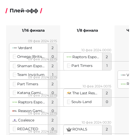
Плей-офф
1/16 финала
1/8 финала
Чет
09 фев 2024 22:15
Verdant
2
10 фев 2024 00:00
Omega (British team)
0
Raptors Esports Club
2
09 фев 2024 22:15
Part Timers
1
Shaman Esports
2
Team Invictum
1
Verd
09 фев 2024 22:15
Raptor
Part Timers
2
10 фев 2024 00:15
Katana Gaming
0
The Last Resort
2
09 фев 2024 22:15
Souls-Land
0
Raptors Esports Club
2
Reason Gaming
0
09 фев 2024 22:15
Coalesce
2
10 фев 2024 00:30
REDACTED
0
ROYALS
2
09 фев 2024 22:15