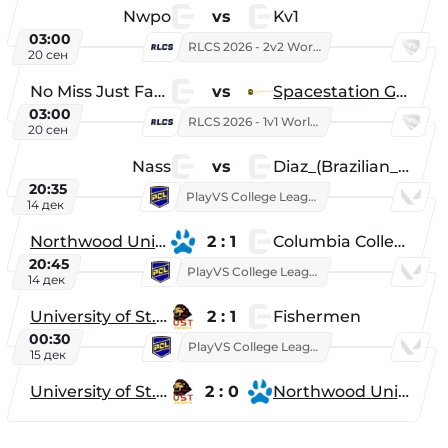
Nwpo
vs
Kv1
03:00
RLCS 2026 - 2v2 World Championship
20 сен
No Miss Just Fake
vs
Spacestation Gaming
03:00
RLCS 2026 - 1v1 World Championship
20 сен
Nass
vs
Diaz_(Brazilian_Player)
20:35
PlayVS College League 2025: Fall
14 дек
Northwood University
2 : 1
Columbia College
20:45
PlayVS College League 2025: Fall
14 дек
University of St. Thomas
2 : 1
Fishermen
00:30
PlayVS College League 2025: Fall
15 дек
University of St. Thomas
2 : 0
Northwood University