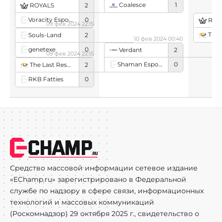
Coalesce
1
ROYALS
2
Voracity Esports
0
ROY
09 фев 2024 22:15
The L
Souls-Land
2
10 фев 2024 00:40
genetexe
0
Verdant
2
09 фев 2024 22:15
Shaman Esports
0
The Last Resort
2
RKB Fatties
0
Средство массовой информации сетевое издание
«EChamp.ru» зарегистрировано в Федеральной
службе по надзору в сфере связи, информационных
технологий и массовых коммуникаций
(Роскомнадзор) 29 октября 2025 г., свидетельство о