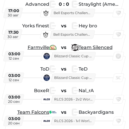
Advanced
0 : 0
Straylight (American team)
17:00
Bell Esports Challenge 2026
30 авг
Yorks finest
vs
Hey bro
17:30
Bell Esports Challenge 2026
30 авг
Farmville
vs
Team Silenced
03:00
Blizzard Classic Cup 2026
12 сен
ToD
vs
TeD
03:00
Blizzard Classic Cup 2026
12 сен
BoxeR
vs
Nal_rA
03:00
RLCS 2026 - 2v2 World Championship
20 сен
Team Falcons
vs
Backyardigans
03:00
RLCS 2026 - 1v1 World Championship
20 сен