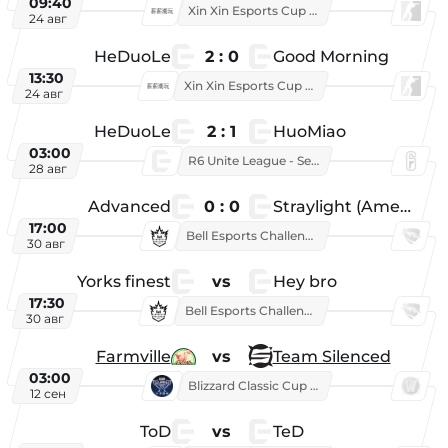
09:40
Xin Xin Esports Cup 2025
24 авг
HeDuoLe
2 : 0
Good Morning
13:30
Xin Xin Esports Cup 2026
24 авг
HeDuoLe
2 : 1
HuoMiao
03:00
R6 Unite League - Season 1
28 авг
Advanced
0 : 0
Straylight (American team)
17:00
Bell Esports Challenge 2026
30 авг
Yorks finest
vs
Hey bro
17:30
Bell Esports Challenge 2026
30 авг
Farmville
vs
Team Silenced
03:00
Blizzard Classic Cup 2026
12 сен
ToD
vs
TeD