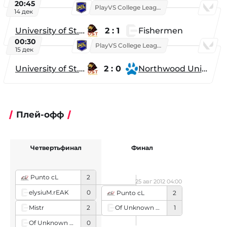
20:45
PlayVS College League 2025: Fall
14 дек
University of St. Thomas
2 : 1
Fishermen
00:30
PlayVS College League 2025: Fall
15 дек
University of St. Thomas
2 : 0
Northwood University
Плей-офф
Четвертьфинал
Финал
Punto cL
2
25 авг 2012 04:00
elysiuM.rEAK
0
Punto cL
2
Mistr
2
Of Unknown Origin
1
Of Unknown Origin
0