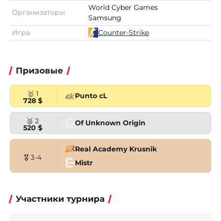
World Cyber Games
Организаторы
Samsung
Игра
Counter-Strike
Призовые
🥇 1
Punto cL
728 $
🥈 2
Of Unknown Origin
520 $
Real Academy Krusnik
🎖 3-4
Mistr
Участники турнира