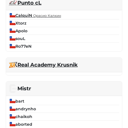
Punto cL
CalquiN
Орасио Калкин
Xtorz
Apolo
souL
Ro77eN
Real Academy Krusnik
Mistr
bart
andrynho
chaikoh
aborted