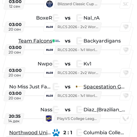
03:00
Blizzard Classic Cup 2026
12 сен
BoxeR
vs
Nal_rA
03:00
RLCS 2026 - 2v2 World Championship
20 сен
Team Falcons
vs
Backyardigans
03:00
RLCS 2026 - 1v1 World Championship
20 сен
Nwpo
vs
Kv1
03:00
RLCS 2026 - 2v2 World Championship
20 сен
No Miss Just Fake
vs
Spacestation Gaming
03:00
RLCS 2026 - 1v1 World Championship
20 сен
Nass
vs
Diaz_(Brazilian_Player)
20:35
PlayVS College League 2025: Fall
14 дек
Northwood University
2 : 1
Columbia College