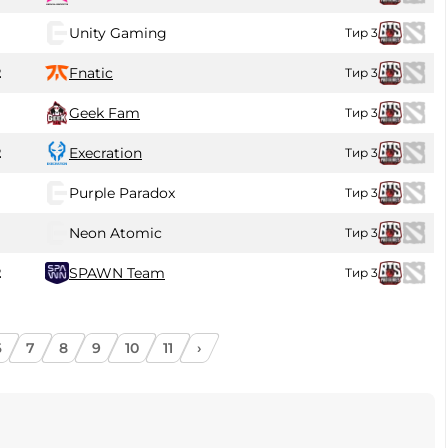
Unity Gaming
Тир 3
2
Fnatic
Тир 3
Geek Fam
Тир 3
2
Execration
Тир 3
Purple Paradox
Тир 3
Neon Atomic
Тир 3
2
SPAWN Team
Тир 3
6
7
8
9
10
11
›