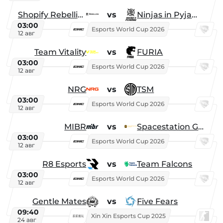
Shopify Rebellion
vs
Ninjas in Pyjamas
03:00
Esports World Cup 2026
12 авг
Team Vitality
vs
FURIA
03:00
Esports World Cup 2026
12 авг
NRG
vs
TSM
03:00
Esports World Cup 2026
12 авг
MIBR
vs
Spacestation Gaming
03:00
Esports World Cup 2026
12 авг
R8 Esports
vs
Team Falcons
03:00
Esports World Cup 2026
12 авг
Gentle Mates
vs
Five Fears
09:40
Xin Xin Esports Cup 2025
24 авг