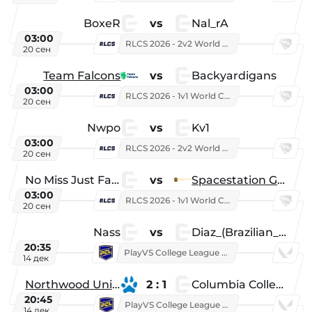
BoxeR
vs
Nal_rA
03:00
RLCS 2026 - 2v2 World Championship
20 сен
Team Falcons
vs
Backyardigans
03:00
RLCS 2026 - 1v1 World Championship
20 сен
Nwpo
vs
Kv1
03:00
RLCS 2026 - 2v2 World Championship
20 сен
No Miss Just Fake
vs
Spacestation Gaming
03:00
RLCS 2026 - 1v1 World Championship
20 сен
Nass
vs
Diaz_(Brazilian_Player)
20:35
PlayVS College League 2025: Fall
14 дек
Northwood University
2 : 1
Columbia College
20:45
PlayVS College League 2025: Fall
14 дек