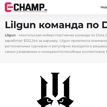
Но
Lilgun команда по D
Lilgun
- монгольская киберспортивная команда по Dota 
заработал $132,244 за карьеру. Lilgun привлекла внима
региональных турнирах и регулярно выходила в решающ
самых узнаваемых и конкурентоспособных коллективов 