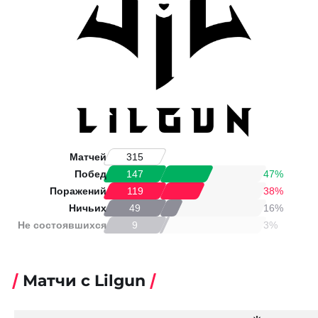
Матчей
315
Побед
47%
147
Поражений
38%
119
Ничьих
16%
49
Не состоявшихся
3%
9
Матчи с Lilgun