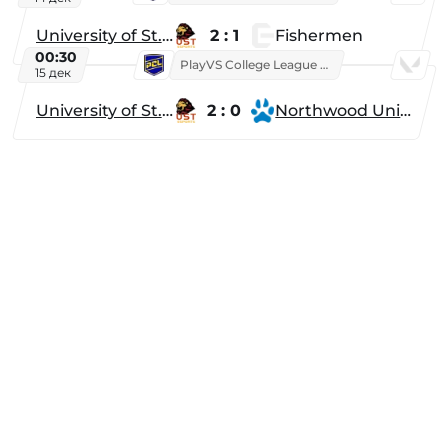
University of St. Thomas
2 : 1
Fishermen
00:30
PlayVS College League 2025: Fall
15 дек
University of St. Thomas
2 : 0
Northwood University