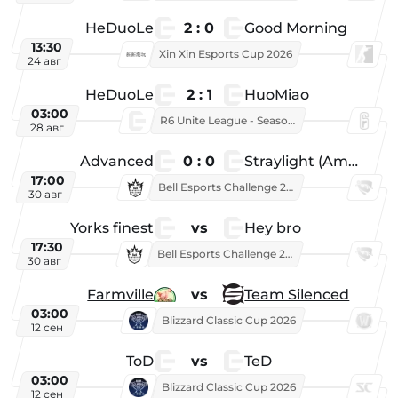
HeDuoLe
2 : 0
Good Morning
13:30
Xin Xin Esports Cup 2026
24 авг
HeDuoLe
2 : 1
HuoMiao
03:00
R6 Unite League - Season 1
28 авг
Advanced
0 : 0
Straylight (American team)
17:00
Bell Esports Challenge 2026
30 авг
Yorks finest
vs
Hey bro
17:30
Bell Esports Challenge 2026
30 авг
Farmville
vs
Team Silenced
03:00
Blizzard Classic Cup 2026
12 сен
ToD
vs
TeD
03:00
Blizzard Classic Cup 2026
12 сен