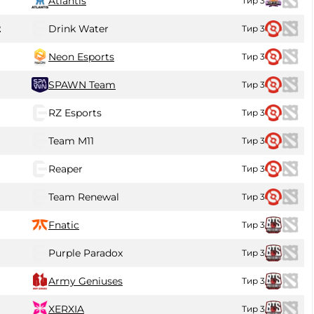
0
Atlantis
Тир 3
2
Drink Water
Тир 3
0
Neon Esports
Тир 3
SPAWN Team
Тир 3
0
RZ Esports
Тир 3
Team M11
Тир 3
Reaper
Тир 3
Team Renewal
Тир 3
Fnatic
Тир 3
0
Purple Paradox
Тир 3
0
Army Geniuses
Тир 3
XERXIA
Тир 3