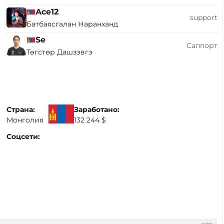
Ace12
support
Батбаясгалан Наранханд
Se
Саппорт
Төгстөр Дашзэвгэ
Страна:
Заработано:
Монголия
132 244 $
Соцсети: