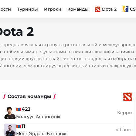
вости
Турниры
Игроки
Команды
Dota 2
CS
ota 2
2, представляющая страну на региональной и международно
ние стабильными результатами в азиатских квалификациях 
ие стадии крупных онлайн-ивентов, продолжая набирать о
Монголии, демонстрируя агрессивный стиль и слаженную 
Состав команды
423
Керри
Билгүүн Алтангинж
11
offlaner
Мөнх-Эрдэнэ Батцоож