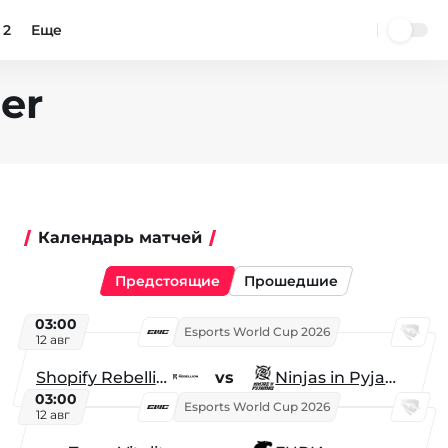
 2
Еще
er
Календарь матчей
Предстоящие
Прошедшие
03:00
Esports World Cup 2026
12 авг
Shopify Rebellion
vs
Ninjas in Pyjamas
03:00
Esports World Cup 2026
12 авг