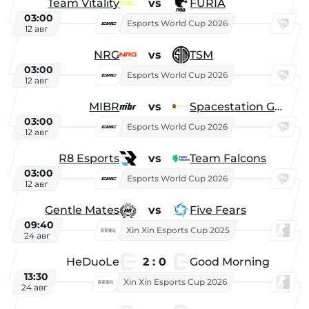
Team Vitality
vs
FURIA
03:00
Esports World Cup 2026
12 авг
NRG
vs
TSM
03:00
Esports World Cup 2026
12 авг
MIBR
vs
Spacestation Gaming
03:00
Esports World Cup 2026
12 авг
R8 Esports
vs
Team Falcons
03:00
Esports World Cup 2026
12 авг
Gentle Mates
vs
Five Fears
09:40
Xin Xin Esports Cup 2025
24 авг
HeDuoLe
2 : 0
Good Morning
13:30
Xin Xin Esports Cup 2026
24 авг