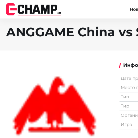
Но
ANGGAME China vs SE
Инфо
Дата п
Место 
Тип
Тир
Органи
Игра