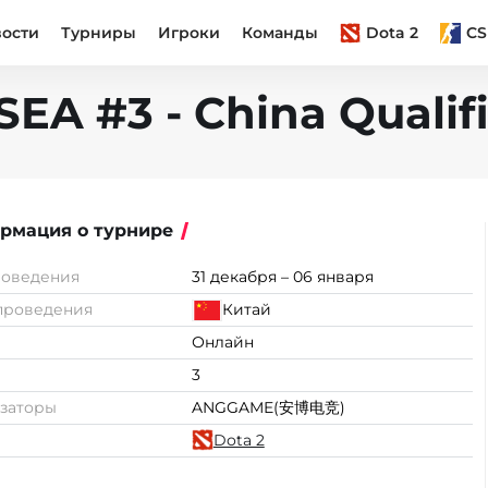
вости
Турниры
Игроки
Команды
Dota 2
CS
A #3 - China Qualifi
рмация о турнире
роведения
31 декабря – 06 января
проведения
Китай
Онлайн
3
заторы
ANGGAME(安博电竞)
Dota 2