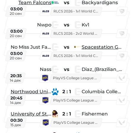
Team Falcons
vs
Backyardigans
03:00
RLCS 2026 - 1v1 World Championship
20 сен
Nwpo
vs
Kv1
03:00
RLCS 2026 - 2v2 World Championship
20 сен
No Miss Just Fake
vs
Spacestation Gaming
03:00
RLCS 2026 - 1v1 World Championship
20 сен
Nass
vs
Diaz_(Brazilian_Player)
20:35
PlayVS College League 2025: Fall
14 дек
Northwood University
2 : 1
Columbia College
20:45
PlayVS College League 2025: Fall
14 дек
University of St. Thomas
2 : 1
Fishermen
00:30
PlayVS College League 2025: Fall
15 дек