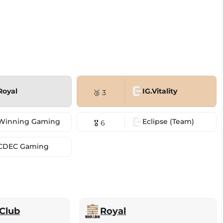
Royal
IG.Vitality
🥉 3
Winning Gaming
Eclipse (Team)
🎖 6
CDEC Gaming
Club
Royal