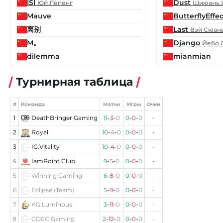
ISI
Dust
Юй Лепенг
Шиюань 
Mauve
ButterflyEffe
离别
Last
Вэй Сюан
M。
Django
Йебо 
dilemma
mianmian
Турнирная таблица
#
Команда
Матчи
Игры
Очки
1
DeathBringer Gaming
11
-
3
-
0
0
-
0
-
0
-
2
Royal
10
-
4
-
0
0
-
0
-
0
-
3
IG.Vitality
10
-
4
-
0
0
-
0
-
0
-
4
IamPoint Club
9
-
5
-
0
0
-
0
-
0
-
5
Winning Gaming
6
-
8
-
0
0
-
0
-
0
-
6
Eclipse (Team)
5
-
9
-
0
0
-
0
-
0
-
7
KG.Luminous
3
-
11
-
0
0
-
0
-
0
-
8
CDEC Gaming
2
-
12
-
0
0
-
0
-
0
-