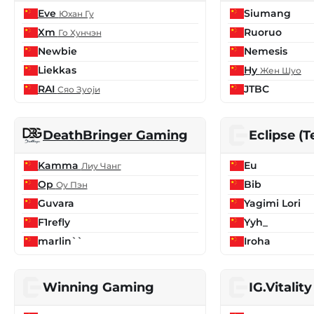
Eve
Siumang
Юхан Гу
Xm
Ruoruo
Го Хунчэн
Newbie
Nemesis
Liekkas
Hy
Жен Шуо
RAI
JTBC
Сяо Зуоји
DeathBringer Gaming
Eclipse (
Kamma
Eu
Лиу Чанг
Op
Bib
Оу Пэн
Guvara
Yagimi Lori
F1refly
Yyh_
marlin``
Iroha
Winning Gaming
IG.Vitality