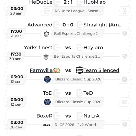
HeDuoLe
2 : 1
HuoMiao
03:00
R6 Unite League - Season 1
28 авг
Advanced
0 : 0
Straylight (American team)
17:00
Bell Esports Challenge 2026
30 авг
Yorks finest
vs
Hey bro
17:30
Bell Esports Challenge 2026
30 авг
Farmville
vs
Team Silenced
03:00
Blizzard Classic Cup 2026
12 сен
ToD
vs
TeD
03:00
Blizzard Classic Cup 2026
12 сен
BoxeR
vs
Nal_rA
03:00
RLCS 2026 - 2v2 World Championship
20 сен