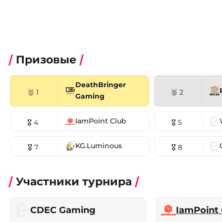
Призовые
DeathBringer
🥇 1
🥈 2
Gaming
IamPoint Club
🎖 4
🎖 5
KG.Luminous
🎖 7
🎖 8
Участники турнира
CDEC Gaming
IamPoint 