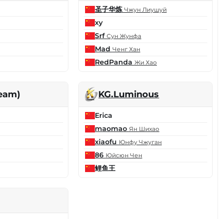
圣子华炼
Чжун Лиушуй
xy
Srf
Сун Жунфа
Mad
Ченг Хан
RedPanda
Жи Хао
Team)
KG.Luminous
Erica
maomao
Ян Шихао
xiaofu
Юнфу Чжуган
86
Юйсюн Чен
鲤鱼王