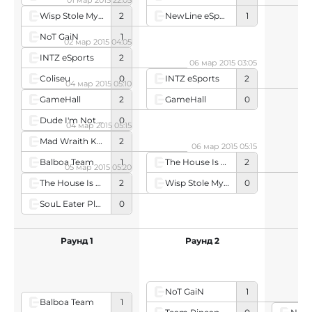
01 мар 2015 22:05
NewLine eSports
1
Wisp Stole My Aquila
2
NoT GaiN
1
02 мар 2015 04:05
INTZ eSports
2
06 мар 2015 03:05
Coliseu
0
INTZ eSports
2
04 мар 2015 05:10
GameHall
0
GameHall
2
Dude I'm Not Zelda
0
04 мар 2015 05:15
Mad Wraith King
2
06 мар 2015 05:15
Balboa Team
1
The House Is Down
2
05 мар 2015 05:20
Wisp Stole My Aquila
0
The House Is Down
2
SouL Eater Players
0
Раунд 1
Раунд 2
NoT GaiN
1
Balboa Team
1