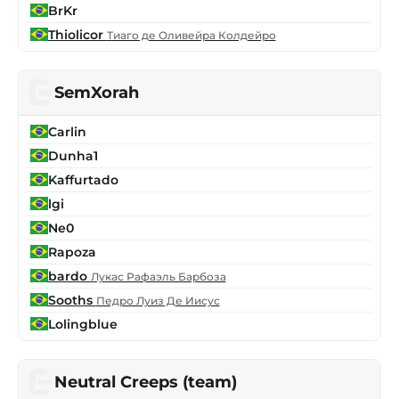
BrKr
Thiolicor
Тиаго де Оливейра Колдейро
SemXorah
Carlin
Dunha1
Kaffurtado
lgi
Ne0
Rapoza
bardo
Лукас Рафаэль Барбоза
Sooths
Педро Луиз Де Иисус
Lolingblue
Neutral Creeps (team)