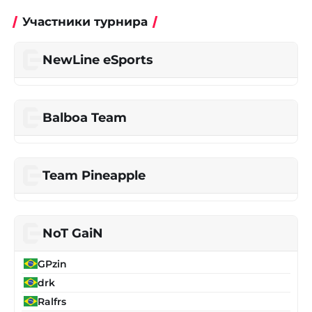
Участники турнира
NewLine eSports
Balboa Team
Team Pineapple
NoT GaiN
GPzin
drk
Ralfrs