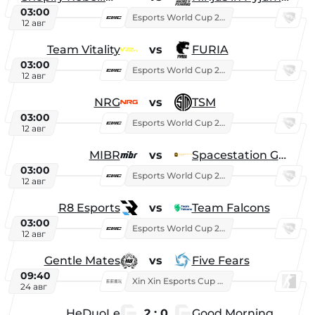
03:00
Esports World Cup 2026
12 авг
Team Vitality
vs
FURIA
03:00
Esports World Cup 2026
12 авг
NRG
vs
TSM
03:00
Esports World Cup 2026
12 авг
MIBR
vs
Spacestation Gaming
03:00
Esports World Cup 2026
12 авг
R8 Esports
vs
Team Falcons
03:00
Esports World Cup 2026
12 авг
Gentle Mates
vs
Five Fears
09:40
Xin Xin Esports Cup 2025
24 авг
HeDuoLe
2 : 0
Good Morning