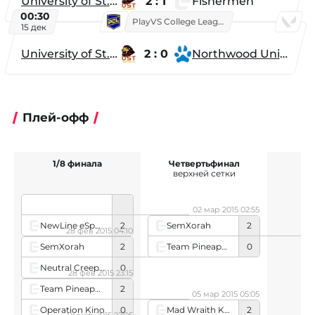
University of St. Thomas
2 : 1
Fishermen
00:30
PlayVS College League 2025: Fall
15 дек
University of St. Thomas
2 : 0
Northwood University
Плей-офф
1/8 финала
Четвертьфинал
верхней сетки
02 мар 2015 02:55
NewLine eSports
2
SemXorah
2
28 фев 2015 04:10
Team Pineapple
0
SemXorah
2
Neutral Creeps (team)
0
28 фев 2015 23:15
Team Pineapple
2
05 мар 2015 05:05
Operation Kino
0
Mad Wraith King
2