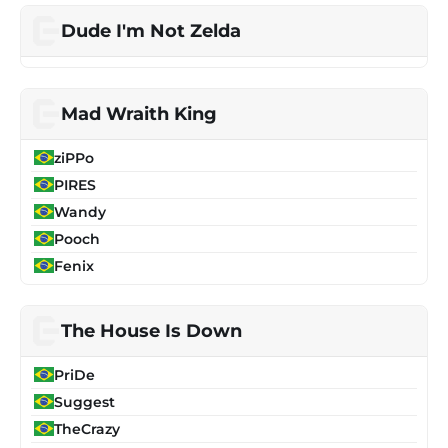
Dude I'm Not Zelda
Mad Wraith King
ziPPo
PIRES
Wandy
Pooch
Fenix
The House Is Down
PriDe
Suggest
TheCrazy