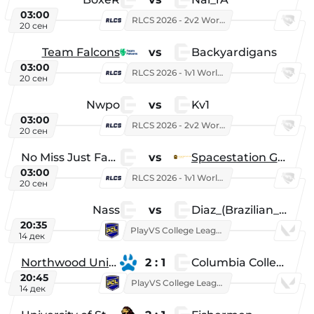
03:00
RLCS 2026 - 2v2 World Championship
20 сен
Team Falcons
vs
Backyardigans
03:00
RLCS 2026 - 1v1 World Championship
20 сен
Nwpo
vs
Kv1
03:00
RLCS 2026 - 2v2 World Championship
20 сен
No Miss Just Fake
vs
Spacestation Gaming
03:00
RLCS 2026 - 1v1 World Championship
20 сен
Nass
vs
Diaz_(Brazilian_Player)
20:35
PlayVS College League 2025: Fall
14 дек
Northwood University
2 : 1
Columbia College
20:45
PlayVS College League 2025: Fall
14 дек