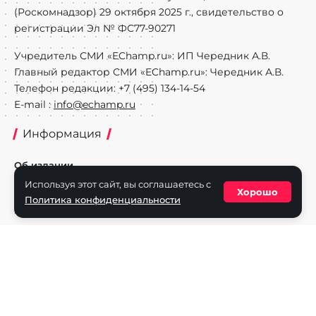
(Роскомнадзор) 29 октября 2025 г., свидетельство о
регистрации Эл № ФС77-90271
Учредитель СМИ «EChamp.ru»: ИП Чередник А.В.
Главный редактор СМИ «EChamp.ru»: Чередник А.В.
Телефон редакции: +7 (495) 134-14-54
E-mail :
info@echamp.ru
Информация
Об издании
Используя этот сайт, вы соглашаетесь с
Реклама на портале
Хорошо
Политика конфиденциальности
Политика конфиденциальности
Разделы
Новости
Турниры