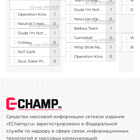
Team Pineapple
0
NoT 
06 мар 2015 04:20
02 мар 2015 01:25
Dude I'm Not Zelda
1
Operation Kino
1
NewLine eSports
0
06 мар 2015 05:20
Neutral Creeps (team)
0
04 мар 2015 05:25
Balboa Team
1
Dude I'm Not Zelda
1
GameHall
0
07 мар 2015 04:15
Coliseu
0
06 мар 2015 05:40
Balb
Wisp Stole My Aquila
1
NoT GaiN
1
Operation Kino
0
SouL Eater Players
0
Средство массовой информации сетевое издание
«EChamp.ru» зарегистрировано в Федеральной
службе по надзору в сфере связи, информационных
технологий и массовых коммуникаций