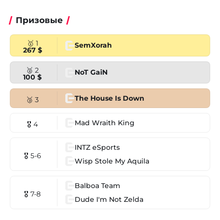
Призовые
🥇 1
SemXorah
267 $
🥈 2
NoT GaiN
100 $
The House Is Down
🥉 3
Mad Wraith King
🎖 4
INTZ eSports
🎖 5-6
Wisp Stole My Aquila
Balboa Team
🎖 7-8
Dude I'm Not Zelda