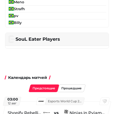
Meno
Strafh
pv
Billy
SouL Eater Players
Календарь матчей
Предстоящие
Прошедшие
03:00
Esports World Cup 2026
12 авг
Shopify Rebellion
vs
Ninjas in Pyjamas