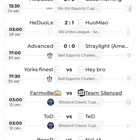
13:30
Xin Xin Esports Cup 2026
24 авг
HeDuoLe
2 : 1
HuoMiao
03:00
R6 Unite League - Season 1
28 авг
Advanced
0 : 0
Straylight (American team)
17:00
Bell Esports Challenge 2026
30 авг
Yorks finest
vs
Hey bro
17:30
Bell Esports Challenge 2026
30 авг
Farmville
vs
Team Silenced
03:00
Blizzard Classic Cup 2026
12 сен
ToD
vs
TeD
03:00
Blizzard Classic Cup 2026
12 сен
BoxeR
vs
Nal_rA