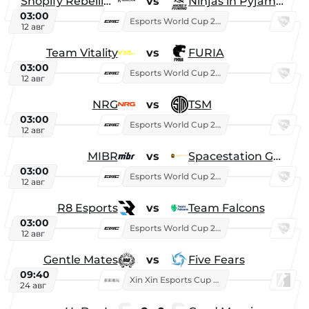
Shopify Rebellion
vs
Ninjas in Pyjamas
03:00
Esports World Cup 2026
12 авг
Team Vitality
vs
FURIA
03:00
Esports World Cup 2026
12 авг
NRG
vs
TSM
03:00
Esports World Cup 2026
12 авг
MIBR
vs
Spacestation Gaming
03:00
Esports World Cup 2026
12 авг
R8 Esports
vs
Team Falcons
03:00
Esports World Cup 2026
12 авг
Gentle Mates
vs
Five Fears
09:40
Xin Xin Esports Cup 2025
24 авг