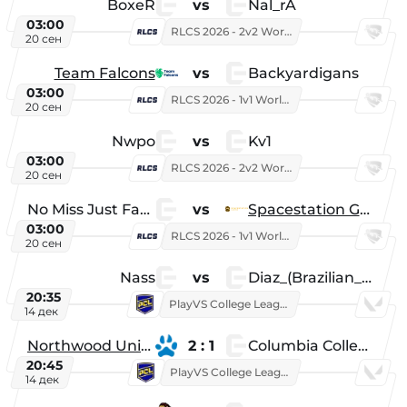
BoxeR
vs
Nal_rA
03:00
RLCS 2026 - 2v2 World Championship
20 сен
Team Falcons
vs
Backyardigans
03:00
RLCS 2026 - 1v1 World Championship
20 сен
Nwpo
vs
Kv1
03:00
RLCS 2026 - 2v2 World Championship
20 сен
No Miss Just Fake
vs
Spacestation Gaming
03:00
RLCS 2026 - 1v1 World Championship
20 сен
Nass
vs
Diaz_(Brazilian_Player)
20:35
PlayVS College League 2025: Fall
14 дек
Northwood University
2 : 1
Columbia College
20:45
PlayVS College League 2025: Fall
14 дек