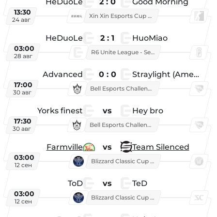
HeDuoLe
2 : 0
Good Morning
13:30
Xin Xin Esports Cup 2026
24 авг
HeDuoLe
2 : 1
HuoMiao
03:00
R6 Unite League - Season 1
28 авг
Advanced
0 : 0
Straylight (American team)
17:00
Bell Esports Challenge 2026
30 авг
Yorks finest
vs
Hey bro
17:30
Bell Esports Challenge 2026
30 авг
Farmville
vs
Team Silenced
03:00
Blizzard Classic Cup 2026
12 сен
ToD
vs
TeD
03:00
Blizzard Classic Cup 2026
12 сен