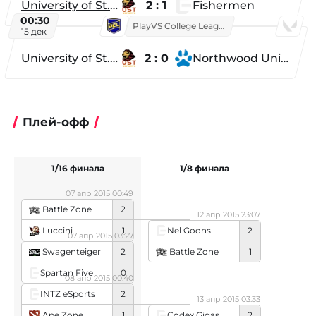
University of St. Thomas
2 : 1
Fishermen
00:30
PlayVS College League 2025: Fall
15 дек
University of St. Thomas
2 : 0
Northwood University
Плей-офф
1/16 финала
1/8 финала
07 апр 2015 00:49
Battle Zone
2
12 апр 2015 23:07
Luccini
1
Nel Goons
2
07 апр 2015 03:27
Battle Zone
1
Swagenteiger
2
Spartan Five
0
08 апр 2015 00:40
INTZ eSports
2
13 апр 2015 03:33
Ape Zone
1
Codex Gigas
2