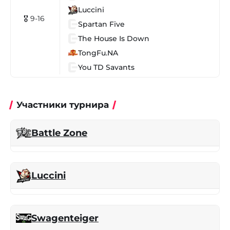
Luccini
🎖 9-16
Spartan Five
The House Is Down
TongFu.NA
You TD Savants
Участники турнира
Battle Zone
Luccini
Swagenteiger