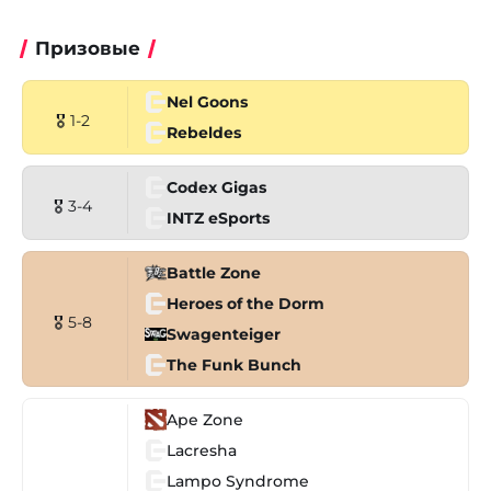
Призовые
Nel Goons
🎖 1-2
Rebeldes
Codex Gigas
🎖 3-4
INTZ eSports
Battle Zone
Heroes of the Dorm
🎖 5-8
Swagenteiger
The Funk Bunch
Ape Zone
Lacresha
Lampo Syndrome