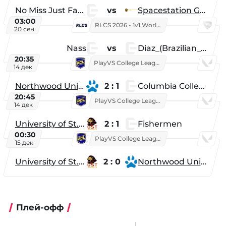
No Miss Just Fake
vs
Spacestation Gaming
03:00
RLCS 2026 - 1v1 World Championship
20 сен
Nass
vs
Diaz_(Brazilian_Player)
20:35
PlayVS College League 2025: Fall
14 дек
Northwood University
2 : 1
Columbia College
20:45
PlayVS College League 2025: Fall
14 дек
University of St. Thomas
2 : 1
Fishermen
00:30
PlayVS College League 2025: Fall
15 дек
University of St. Thomas
2 : 0
Northwood University
Плей-офф