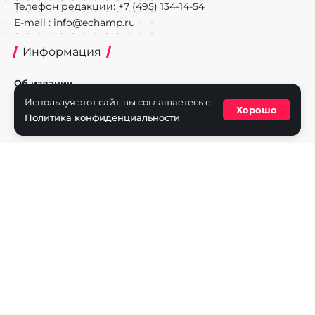
Телефон редакции: +7 (495) 134-14-54
E-mail :
info@echamp.ru
Информация
Об издании
Используя этот сайт, вы соглашаетесь с
Реклама на портале
Хорошо
Политика конфиденциальности
Политика конфиденциальности
Разделы
Новости
Турниры
Игроки
Команды
Игры