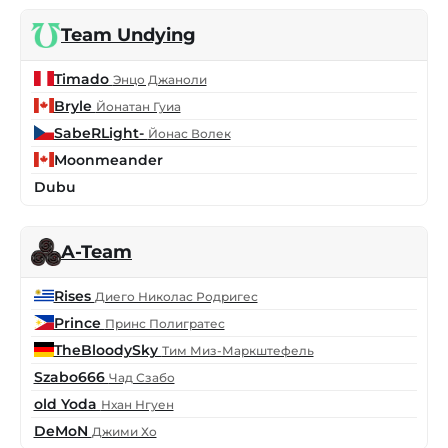
Team Undying
Timado
Энцо Джаноли
Bryle
Йонатан Гуиа
SabeRLight-
Йонас Волек
Moonmeander
Dubu
A-Team
Rises
Диего Николас Родригес
Prince
Принс Полигратес
TheBloodySky
Тим Миз-Маркштефель
Szabo666
Чад Сзабо
old Yoda
Нхан Нгуен
DeMoN
Джими Хо