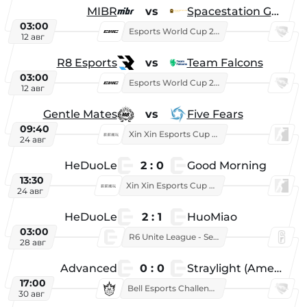
MIBR
vs
Spacestation Gaming
03:00
Esports World Cup 2026
12 авг
R8 Esports
vs
Team Falcons
03:00
Esports World Cup 2026
12 авг
Gentle Mates
vs
Five Fears
09:40
Xin Xin Esports Cup 2025
24 авг
HeDuoLe
2 : 0
Good Morning
13:30
Xin Xin Esports Cup 2026
24 авг
HeDuoLe
2 : 1
HuoMiao
03:00
R6 Unite League - Season 1
28 авг
Advanced
0 : 0
Straylight (American team)
17:00
Bell Esports Challenge 2026
30 авг