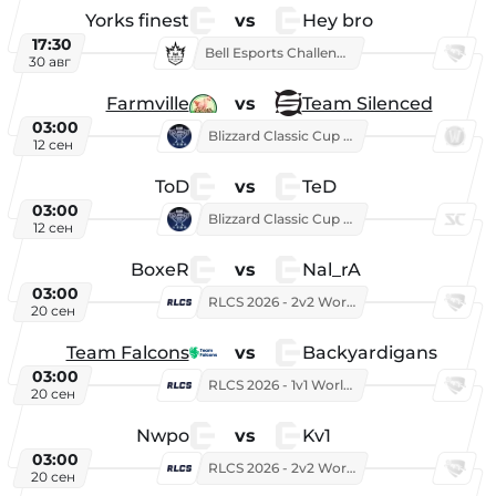
Yorks finest
vs
Hey bro
17:30
Bell Esports Challenge 2026
30 авг
Farmville
vs
Team Silenced
03:00
Blizzard Classic Cup 2026
12 сен
ToD
vs
TeD
03:00
Blizzard Classic Cup 2026
12 сен
BoxeR
vs
Nal_rA
03:00
RLCS 2026 - 2v2 World Championship
20 сен
Team Falcons
vs
Backyardigans
03:00
RLCS 2026 - 1v1 World Championship
20 сен
Nwpo
vs
Kv1
03:00
RLCS 2026 - 2v2 World Championship
20 сен