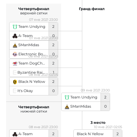
Четвертьфинал
Гранд-финал
верхней сетки
07 янв 2021 23:00
Team Undying
2
A-Team
0
07 янв 2021 23:00
5ManMidas
2
Electronic Boys
0
08 янв 2021 02:00
Team DogChamp
2
Byzantine Raiders
1
08 янв 2021 02:05
Black N Yellow
2
09 янв 2021 23:00
It's Okay
0
Team Undying
2
5ManMidas
0
Четвертьфинал
нижней сетки
3 место
08 янв 2021 23:00
10 янв 2021 02:05
A-Team
2
Black N Yellow
2