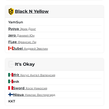
Black N Yellow
YamSun
Ryoya
Эрик Донг
zero
Даниил Юн
FLee
Франсис Ли
Jubei
Андрей Эвелин
It's Okay
Ifrit
Хесус Ангел Валенсия
esk
Sword
Хосе Никосия
Niqua
Никлас Вестергард
KKT