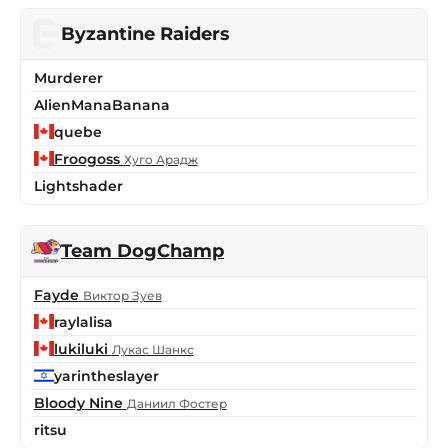
Byzantine Raiders
Murderer
AlienManaBanana
quebe
Froogoss
Хуго Арадж
Lightshader
Team DogChamp
Fayde
Виктор Зуев
raylalisa
lukiluki
Лукас Шанкс
yarintheslayer
Bloody Nine
Даниил Фостер
ritsu