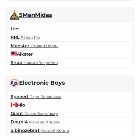
5ManMidas
Lies
RRL
Райан Лю
Monster
Стивен Ноэль
Aikster
Shoe
Никита Загребин
Electronic Boys
Speeed
Паул Боккиккьо
Mio
Giant
Сахил Бавтанкар
DoublA
Михаил Ипович
albinozebra1
Матвей Конли