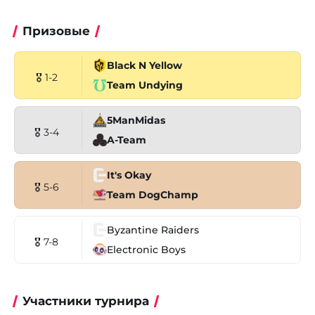
Призовые
Black N Yellow
🎖 1-2
Team Undying
5ManMidas
🎖 3-4
A-Team
It's Okay
🎖 5-6
Team DogChamp
Byzantine Raiders
🎖 7-8
Electronic Boys
Участники турнира