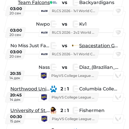
Team Falcons
vs
Backyardigans
03:00
RLCS 2026 - 1v1 World Championship
20 сен
Nwpo
vs
Kv1
03:00
RLCS 2026 - 2v2 World Championship
20 сен
No Miss Just Fake
vs
Spacestation Gaming
03:00
RLCS 2026 - 1v1 World Championship
20 сен
Nass
vs
Diaz_(Brazilian_Player)
20:35
PlayVS College League 2025: Fall
14 дек
Northwood University
2 : 1
Columbia College
20:45
PlayVS College League 2025: Fall
14 дек
University of St. Thomas
2 : 1
Fishermen
00:30
PlayVS College League 2025: Fall
15 дек