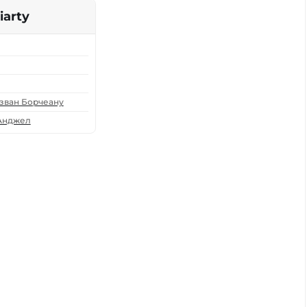
iarty
зван Борчеану
Анджел