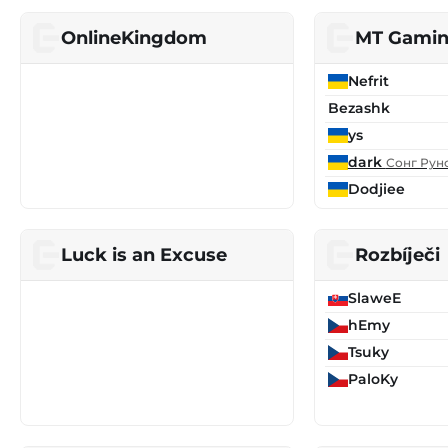
OnlineKingdom
MT Gami
Nefrit
Bezashk
ys
dark
Сонг Рун
Dodjiee
Luck is an Excuse
Rozbíječi
SlaweE
hEmy
Tsuky
PaloKy