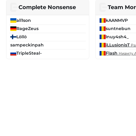
Complete Nonsense
Team Mor
all1son
kAANMVP
RageZeus
suntnebun
Löllö
Inuy4sh4_
sampeckinpah
iLLusionisT
Ра
TripleSteal-
Flash
Ниамту 