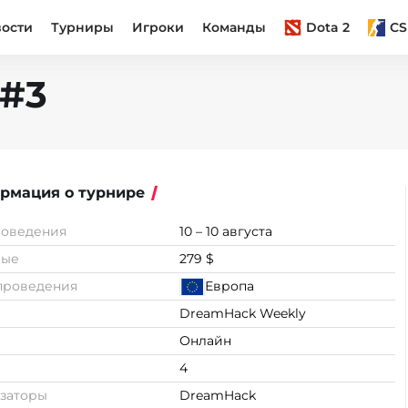
вости
Турниры
Игроки
Команды
Dota 2
CS
 #3
рмация о турнире
роведения
10 – 10 августа
вые
279 $
проведения
Европа
DreamHack Weekly
Онлайн
4
заторы
DreamHack