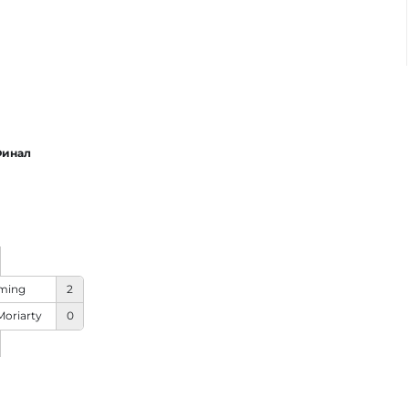
инал
ming
2
oriarty
0