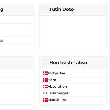
ng
Tutin Doto
си
Hon trash - abso
ToByeBye
Hard
Absolution
Ballademager
Madskillzz