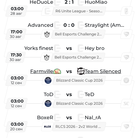
HeDuoLe
2 : 1
HuoMiao
03:00
R6 Unite League - Season 1
28 авг
Advanced
0 : 0
Straylight (American team)
17:00
Bell Esports Challenge 2026
30 авг
Yorks finest
vs
Hey bro
17:30
Bell Esports Challenge 2026
30 авг
Farmville
vs
Team Silenced
03:00
Blizzard Classic Cup 2026
12 сен
ToD
vs
TeD
03:00
Blizzard Classic Cup 2026
12 сен
BoxeR
vs
Nal_rA
03:00
RLCS 2026 - 2v2 World Championship
20 сен