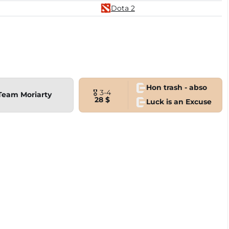
Dota 2
Hon trash - abso
🎖 3-4
Team Moriarty
28 $
Luck is an Excuse