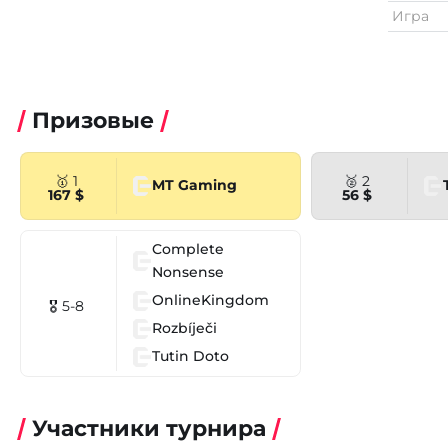
Игра
Призовые
🥇 1
🥈 2
MT Gaming
167 $
56 $
Complete
Nonsense
OnlineKingdom
🎖 5-8
Rozbíječi
Tutin Doto
Участники турнира