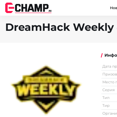
Но
DreamHack Weekly
Инфо
Дата п
Призо
Место 
Серия
Тип
Тир
Органи