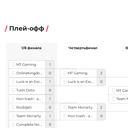
Плей-офф
1/8 финала
Четвертьфинал
Ф
MT Gaming
1
OnlineKingdom
0
MT Gaming
2
Luck is an Excuse
0
Luck is an Excuse
1
Tutin Doto
0
MT Ga
Hon trash - abso
1
Team M
Rozbíječi
0
Team Moriarty
2
Hon trash - abso
0
Team Moriarty
1
Complete Nonsense
0