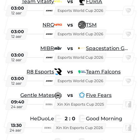
Team Vitality
vs
FURIA
03:00
Esports World Cup 2026
12 авг
NRG
vs
TSM
03:00
Esports World Cup 2026
12 авг
MIBR
vs
Spacestation Gaming
03:00
Esports World Cup 2026
12 авг
R8 Esports
vs
Team Falcons
03:00
Esports World Cup 2026
12 авг
Gentle Mates
vs
Five Fears
09:40
Xin Xin Esports Cup 2025
24 авг
HeDuoLe
2 : 0
Good Morning
13:30
Xin Xin Esports Cup 2026
24 авг