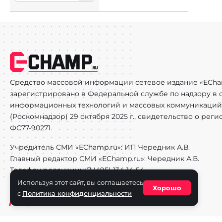
Средство массовой информации сетевое издание «ECha
зарегистрировано в Федеральной службе по надзору в с
информационных технологий и массовых коммуникаций
(Роскомнадзор) 29 октября 2025 г., свидетельство о рег
ФС77-90271
Учредитель СМИ «EChamp.ru»: ИП Чередник А.В.
Главный редактор СМИ «EChamp.ru»: Чередник А.В.
Телефон редакции: +7 (495) 134-14-54
E-mail :
info@echamp.ru
Используя этот сайт, вы соглашаетесь
Хорошо
с
Политика конфиденциальности
Игры