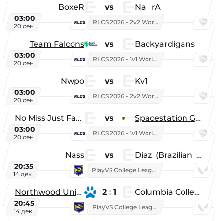
BoxeR
vs
Nal_rA
03:00
RLCS 2026 - 2v2 World Championship
20 сен
Team Falcons
vs
Backyardigans
03:00
RLCS 2026 - 1v1 World Championship
20 сен
Nwpo
vs
Kv1
03:00
RLCS 2026 - 2v2 World Championship
20 сен
No Miss Just Fake
vs
Spacestation Gaming
03:00
RLCS 2026 - 1v1 World Championship
20 сен
Nass
vs
Diaz_(Brazilian_Player)
20:35
PlayVS College League 2025: Fall
14 дек
Northwood University
2 : 1
Columbia College
20:45
PlayVS College League 2025: Fall
14 дек