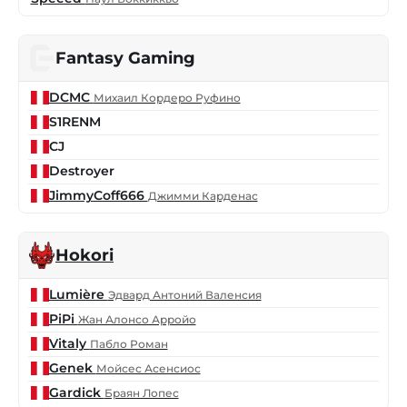
Fantasy Gaming
DCMC
Михаил Кордеро Руфино
S1RENM
CJ
Destroyer
JimmyCoff666
Джимми Карденас
Hokori
Lumière
Эдвард Антоний Валенсия
PiPi
Жан Алонсо Арройо
Vitaly
Пабло Роман
Genek
Мойсес Асенсиос
Gardick
Браян Лопес