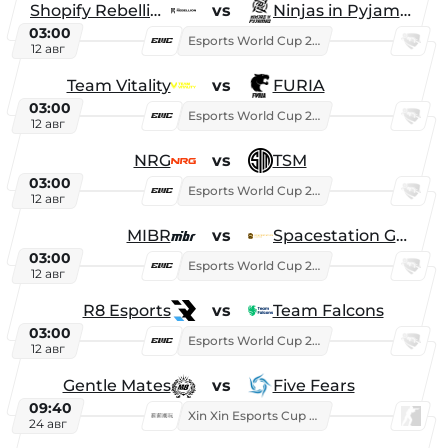
Shopify Rebellion
vs
Ninjas in Pyjamas
03:00
Esports World Cup 2026
12 авг
Team Vitality
vs
FURIA
03:00
Esports World Cup 2026
12 авг
NRG
vs
TSM
03:00
Esports World Cup 2026
12 авг
MIBR
vs
Spacestation Gaming
03:00
Esports World Cup 2026
12 авг
R8 Esports
vs
Team Falcons
03:00
Esports World Cup 2026
12 авг
Gentle Mates
vs
Five Fears
09:40
Xin Xin Esports Cup 2025
24 авг