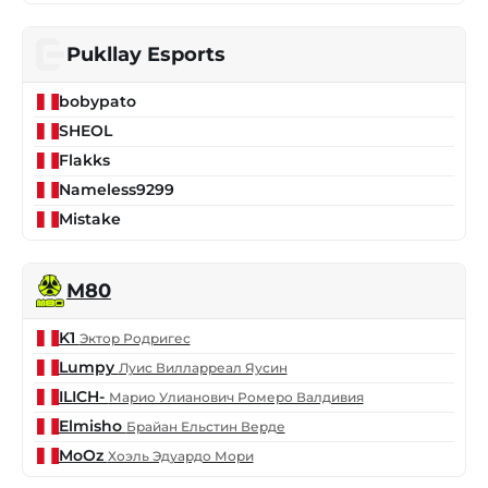
Pukllay Esports
bobypato
SHEOL
Flakks
Nameless9299
Mistake
M80
K1
Эктор Родригес
Lumpy
Луис Вилларреал Яусин
ILICH-
Марио Улианович Ромеро Валдивия
Elmisho
Брайан Ельстин Верде
MoOz
Хоэль Эдуардо Мори