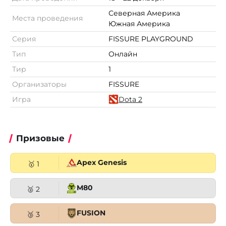
Северная Америка
Места проведения
Южная Америка
Серия
FISSURE PLAYGROUND
Тип
Онлайн
Тир
1
Организаторы
FISSURE
Игра
Dota 2
Призовые
Apex Genesis
🥇 1
M80
🥈 2
FUSION
🥉 3