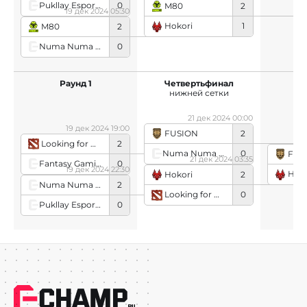
Pukllay Esports
0
M80
2
19 дек 2024 05:30
Hokori
1
M80
2
Numa Numa Iei
0
Раунд 1
Четвертьфинал
П
нижней сетки
ни
21 дек 2024 00:00
19 дек 2024 19:00
FUSION
2
Looking for Org
2
Numa Numa Iei
0
FUS
21 дек 2024 03:35
Fantasy Gaming
0
19 дек 2024 22:30
Hoko
Hokori
2
Numa Numa Iei
2
Looking for Org
0
Pukllay Esports
0