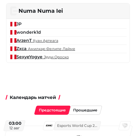
Numa Numa Iei
JP
wonderk1d
ArzenT
Хуан Артеага
Zxca
Амилкар Фелипе Лайме
SexyeYogye
Эдди Ороско
Календарь матчей
Предстоящие
Прошедшие
03:00
Esports World Cup 2026
12 авг