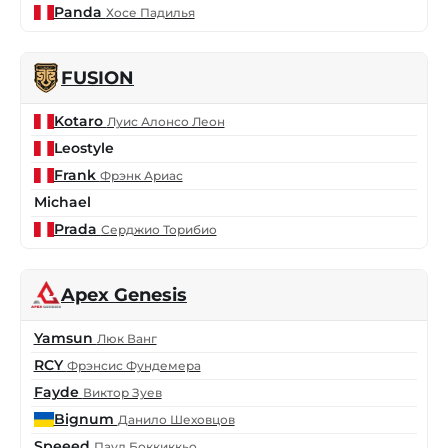
Panda
Хосе Падилья
FUSION
Kotaro
Луис Алонсо Леон
Leostyle
Frank
Фрэнк Ариас
Michael
Prada
Серджио Торибио
Apex Genesis
Yamsun
Люк Ванг
RCY
Фрэнсис Фундемера
Fayde
Виктор Зуев
Bignum
Данило Шеховцов
Speeed
Паул Боккиккьо