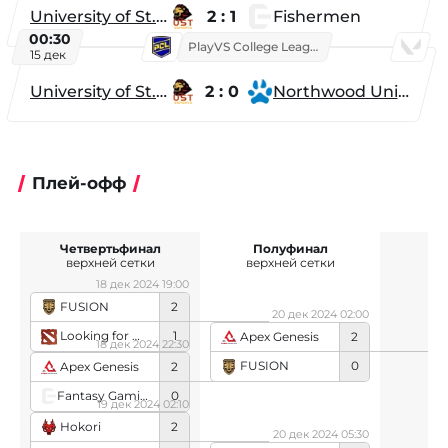
University of St. Thomas
2 : 1
Fishermen
00:30
PlayVS College League 2025: Fall
15 дек
University of St. Thomas
2 : 0
Northwood University
Плей-офф
Четвертьфинал
Полуфинал
верхней сетки
верхней сетки
18 дек 2024 19:00
FUSION
2
20 дек 2024 02:00
Looking for Org
1
Apex Genesis
2
18 дек 2024 22:30
FUSION
0
Apex Genesis
2
Fantasy Gaming
0
19 дек 2024 02:10
Hokori
2
20 дек 2024 05:30