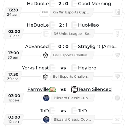
HeDuoLe
2 : 0
Good Morning
13:30
Xin Xin Esports Cup 2026
24 авг
HeDuoLe
2 : 1
HuoMiao
03:00
R6 Unite League - Season 1
28 авг
Advanced
0 : 0
Straylight (American team)
17:00
Bell Esports Challenge 2026
30 авг
Yorks finest
vs
Hey bro
17:30
Bell Esports Challenge 2026
30 авг
Farmville
vs
Team Silenced
03:00
Blizzard Classic Cup 2026
12 сен
ToD
vs
TeD
03:00
Blizzard Classic Cup 2026
12 сен