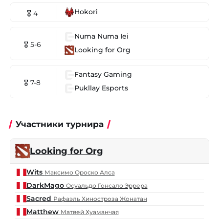
Hokori
🎖 4
Numa Numa Iei
🎖 5-6
Looking for Org
Fantasy Gaming
🎖 7-8
Pukllay Esports
Участники турнира
Looking for Org
Wits
Максимо Ороско Алса
DarkMago
Осуальдо Гонсало Эррера
Sacred
Рафаэль Хиностроза Жонатан
Matthew
Матвей Хуаманчая