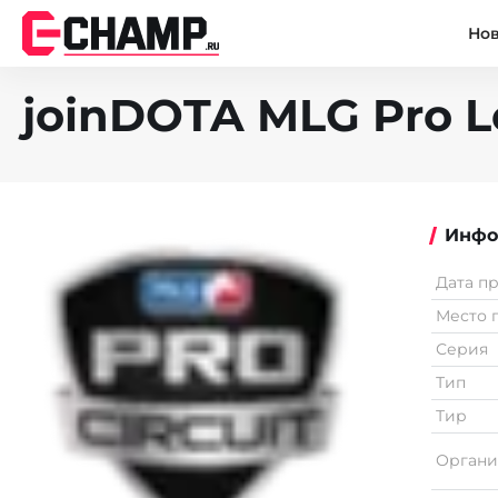
Но
joinDOTA MLG Pro L
Инфо
Дата п
Место 
Серия
Тип
Тир
Органи