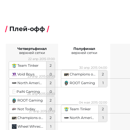
Плей-офф
Четвертьфинал
Полуфинал
верхней сетки
верхней сетки
22 апр 2015 01:00
Team Tinker
2
30 апр 2015 04:00
Void Boys
0
Champions of Summer's Rift
2
23 апр 2015 03:00
ROOT Gaming
1
North American Rejects
2
PaiN Gaming
0
26 апр 2015 03:00
ROOT Gaming
2
04 мая 2015 02:00
Not Today
0
Team Tinker
2
27 апр 2015 01:10
North American Rejects
1
Champions of Summer's Rift
2
Wheel Whreck While Whistling
1