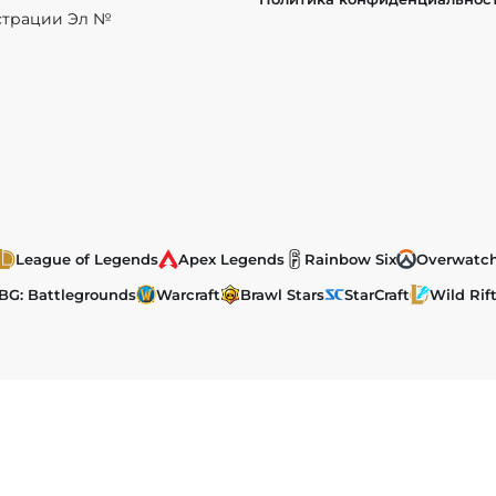
истрации Эл №
League of Legends
Apex Legends
Rainbow Six
Overwatc
BG: Battlegrounds
Warcraft
Brawl Stars
StarCraft
Wild Rif
ы, размещенные на сайте, защищены в соответствии с российск
ка на
EChamp.ru
обязательна.