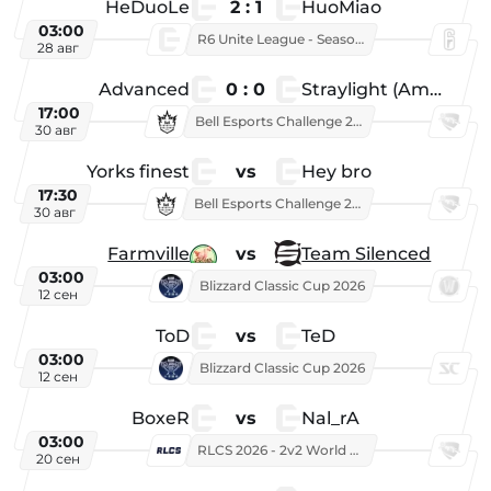
HeDuoLe
2 : 1
HuoMiao
03:00
R6 Unite League - Season 1
28 авг
Advanced
0 : 0
Straylight (American team)
17:00
Bell Esports Challenge 2026
30 авг
Yorks finest
vs
Hey bro
17:30
Bell Esports Challenge 2026
30 авг
Farmville
vs
Team Silenced
03:00
Blizzard Classic Cup 2026
12 сен
ToD
vs
TeD
03:00
Blizzard Classic Cup 2026
12 сен
BoxeR
vs
Nal_rA
03:00
RLCS 2026 - 2v2 World Championship
20 сен