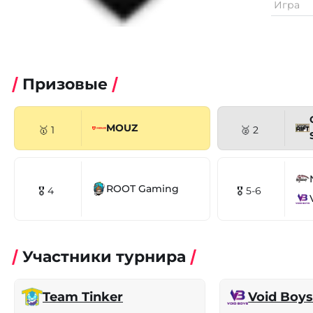
Игра
Призовые
MOUZ
🥇 1
🥈 2
ROOT Gaming
🎖 4
🎖 5-6
Участники турнира
Team Tinker
Void Boy