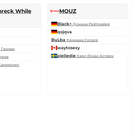
reck While
MOUZ
Black^
Доминк Рейтмайер
qojqva
BuLba
Канишка Сосале
waytosexy
 Ганнам
pieliedie
Карл Йохан Астрём
лера
Камерлинг