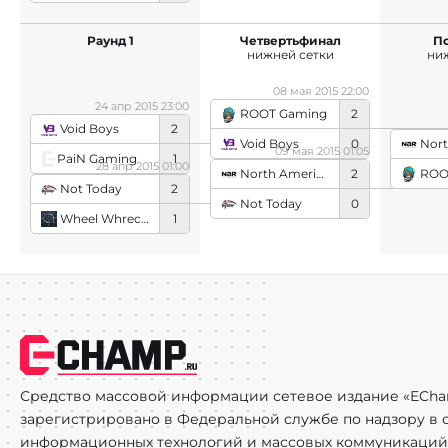
Раунд 1
Четвертьфинал
П
нижней сетки
ни
08 мая 2015 22:00
24 апр 2015 23:00
ROOT Gaming
2
Void Boys
2
Void Boys
0
North Am
09 мая 2015 01:05
PaiN Gaming
1
28 апр 2015 01:00
ROO
North American Rejects
2
Not Today
2
Not Today
0
Wheel Whreck While Whistling
1
Средство массовой информации сетевое издание «ECha
зарегистрировано в Федеральной службе по надзору в с
информационных технологий и массовых коммуникаций