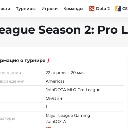
вости
Турниры
Игроки
Команды
Dota 2
CS
eague Season 2: Pro 
рмация о турнире
роведения
22 апреля – 20 мая
проведения
Americas
JoinDOTA MLG Pro League
Онлайн
1
Major League Gaming
заторы
JoinDOTA