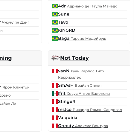
4dr
Адриано де Паула Мачадо
Sune
r
Tavo
Чжунлян Дэнг
KINGRD
юн
Baga
Тарсио Медейруш
ming
Not Today
vanN
Хуан Карлос Тито
Карризалес
SmAsH
Брайан Синья
r
Ярон Клинтон
Ifrit
Хесус Ангел Валенсия
дозио
StingeR
райан Ли
mstco
Рикардо Ромэн Сандовал
Valquiria
Greedy
Алексис Вентура