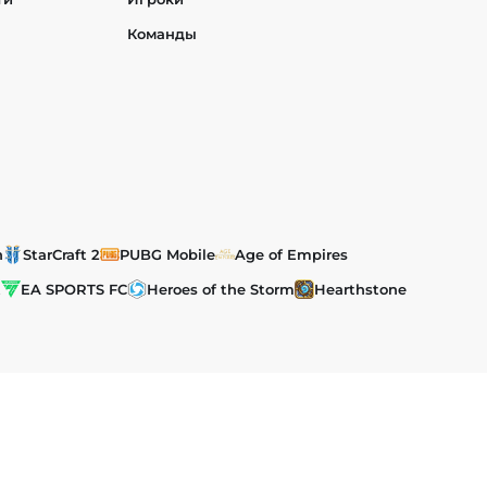
Команды
h
StarCraft 2
PUBG Mobile
Age of Empires
t
EA SPORTS FC
Heroes of the Storm
Hearthstone
им и международным законодательством об авторском праве