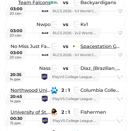
Team Falcons
vs
Backyardigans
03:00
RLCS 2026 - 1v1 World Championship
20 сен
Nwpo
vs
Kv1
03:00
RLCS 2026 - 2v2 World Championship
20 сен
No Miss Just Fake
vs
Spacestation Gaming
03:00
RLCS 2026 - 1v1 World Championship
20 сен
Nass
vs
Diaz_(Brazilian_Player)
20:35
PlayVS College League 2025: Fall
14 дек
Northwood University
2 : 1
Columbia College
20:45
PlayVS College League 2025: Fall
14 дек
University of St. Thomas
2 : 1
Fishermen
00:30
PlayVS College League 2025: Fall
15 дек