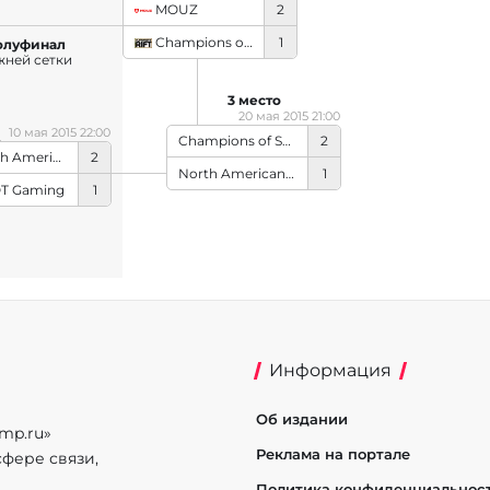
MOUZ
2
Champions of Summer's Rift
1
олуфинал
жней сетки
3 место
20 мая 2015 21:00
10 мая 2015 22:00
Champions of Summer's Rift
2
erican Rejects
2
North American Rejects
1
T Gaming
1
Информация
Об издании
mp.ru»
Реклама на портале
фере связи,
Политика конфиденциальнос