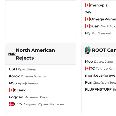
mercyplz
747
OmegaPwne
xuan
Гуо Ийс
Fly.
Яо Линьхуй
North American
ROOT Ga
Rejects
Moo
Давид Халл
TC
Тайлер Кук
USH
Крис Ушер
monkeys-foreve
Korok
Стивен Эшворт
Fun
Джейсон Тео
MSS
Ариф Анвар
FLUFFNSTUFF
Б
bLeek
Fogged
Иоаннис Лукас
Cr1t-
Андреас Франк Нильсен