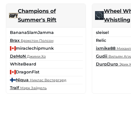
Champions of
Wheel Wh
Summer's Rift
Whistling
BananaSlamJamma
sleisel
Brax
Relic
Брэкстон Полсон
miraclechipmunk
ixmike88
Михаил
DeMoN
Gudii
Джими Хо
Вильям Аги
WhiteBeard
DurpDurp
Эрик 
DragonFist
Niqua
Никлас Вестергард
Tralf
Марк Зайдель