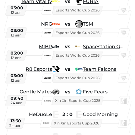
Team Vitality
vs
FURIA
03:00
Esports World Cup 2026
12 авг
NRG
vs
TSM
03:00
Esports World Cup 2026
12 авг
MIBR
vs
Spacestation Gaming
03:00
Esports World Cup 2026
12 авг
R8 Esports
vs
Team Falcons
03:00
Esports World Cup 2026
12 авг
Gentle Mates
vs
Five Fears
09:40
Xin Xin Esports Cup 2025
24 авг
HeDuoLe
2 : 0
Good Morning
13:30
Xin Xin Esports Cup 2026
24 авг