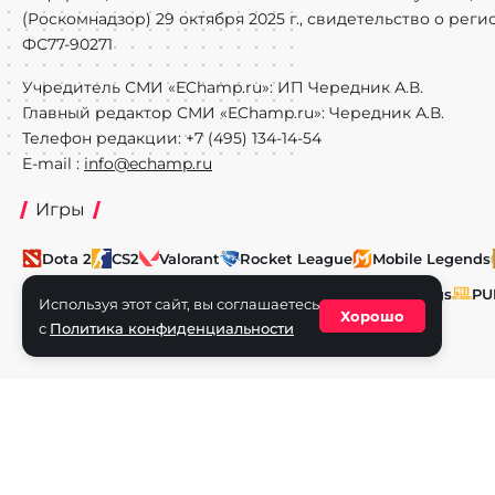
(Роскомнадзор) 29 октября 2025 г., свидетельство о рег
ФС77-90271
Учредитель СМИ «EChamp.ru»: ИП Чередник А.В.
Главный редактор СМИ «EChamp.ru»: Чередник А.В.
Телефон редакции: +7 (495) 134-14-54
E-mail :
info@echamp.ru
Игры
Dota 2
CS2
Valorant
Rocket League
Mobile Legends
Super Smash Bros.
Fighting Games
Honor of Kings
PU
Используя этот сайт, вы соглашаетесь
Хорошо
с
Политика конфиденциальности
Artifact
World of Tanks
Call of Duty
Авторское право © 2025 EChamp.ru. Все права на материал
и смежных правах.
При любом использовании материалов сайта активная ссыл
Для лиц старше 16 лет