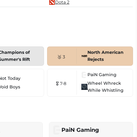
Dota 2
Champions of
North American
🥉 3
Summer's Rift
Rejects
PaiN Gaming
Not Today
Wheel Whreck
🎖 7-8
Void Boys
While Whistling
s
PaiN Gaming