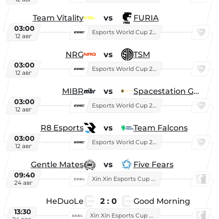
Team Vitality
vs
FURIA
03:00
Esports World Cup 2026
12 авг
NRG
vs
TSM
03:00
Esports World Cup 2026
12 авг
MIBR
vs
Spacestation Gaming
03:00
Esports World Cup 2026
12 авг
R8 Esports
vs
Team Falcons
03:00
Esports World Cup 2026
12 авг
Gentle Mates
vs
Five Fears
09:40
Xin Xin Esports Cup 2025
24 авг
HeDuoLe
2 : 0
Good Morning
13:30
Xin Xin Esports Cup 2026