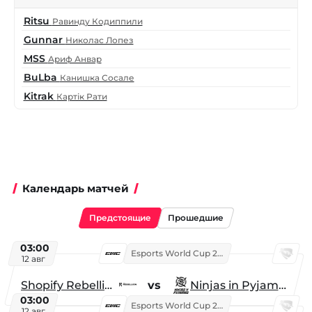
Ritsu
Равинду Кодиппили
Gunnar
Николас Лопез
MSS
Ариф Анвар
BuLba
Канишка Сосале
Kitrak
Картік Рати
Календарь матчей
Предстоящие
Прошедшие
03:00
Esports World Cup 2026
12 авг
Shopify Rebellion
vs
Ninjas in Pyjamas
03:00
Esports World Cup 2026
12 авг