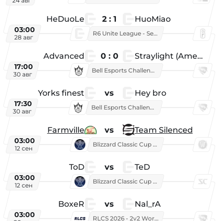
24 авг
HeDuoLe
2 : 1
HuoMiao
03:00
R6 Unite League - Season 1
28 авг
Advanced
0 : 0
Straylight (American team)
17:00
Bell Esports Challenge 2026
30 авг
Yorks finest
vs
Hey bro
17:30
Bell Esports Challenge 2026
30 авг
Farmville
vs
Team Silenced
03:00
Blizzard Classic Cup 2026
12 сен
ToD
vs
TeD
03:00
Blizzard Classic Cup 2026
12 сен
BoxeR
vs
Nal_rA
03:00
RLCS 2026 - 2v2 World Championship