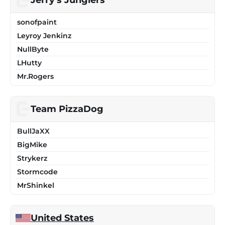
Jerry's Junglers
sonofpaint
Leyroy Jenkinz
NullByte
LHutty
Mr.Rogers
Team PizzaDog
BullJaXX
BigMike
Strykerz
Stormcode
MrShinkel
United States