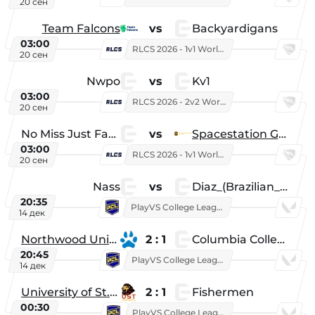
20 сен
Team Falcons
vs
Backyardigans
03:00
RLCS 2026 - 1v1 World Championship
20 сен
Nwpo
vs
Kv1
03:00
RLCS 2026 - 2v2 World Championship
20 сен
No Miss Just Fake
vs
Spacestation Gaming
03:00
RLCS 2026 - 1v1 World Championship
20 сен
Nass
vs
Diaz_(Brazilian_Player)
20:35
PlayVS College League 2025: Fall
14 дек
Northwood University
2 : 1
Columbia College
20:45
PlayVS College League 2025: Fall
14 дек
University of St. Thomas
2 : 1
Fishermen
00:30
PlayVS College League 2025: Fall