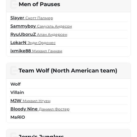
Men of Pauses
Slayer
Скотт Палмер
Sammyboy
Самуэль Андесон
RyuUboruZ
Алан Андерсен
LokarN
Энди Ордонес
ixmike88
Михаил Ганнам
Team Wolf (North American team)
Wolf
Villain
MJW
Михаил Нгуен
Bloody Nine
Даниил Фостер
MaRiO