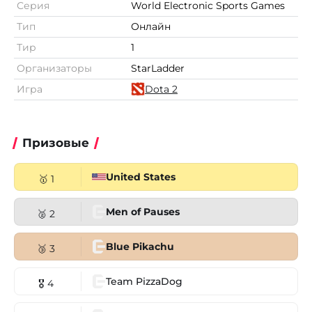
Серия
World Electronic Sports Games
Тип
Онлайн
Тир
1
Организаторы
StarLadder
Игра
Dota 2
Призовые
United States
🥇 1
Men of Pauses
🥈 2
Blue Pikachu
🥉 3
Team PizzaDog
🎖 4