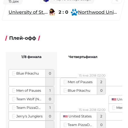
15 дек
University of St. Thomas
2 : 0
Northwood University
Плей-офф
1/8 финала
Четвертьфинал
Blue Pikachu
0
15 янв 2018 02:00
Men of Pauses
2
Blue Pikachu
0
Men of Pauses
1
Team Wolf (North American team)
0
United
Team PizzaDog
1
Men of
15 янв 2018 02:00
Jerry's Junglers
0
United States
2
Team PizzaDog
0