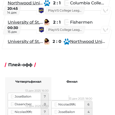
Northwood University
2 : 1
Columbia College
20:45
PlayVS College League 2025: Fall
14 дек
University of St. Thomas
2 : 1
Fishermen
00:30
PlayVS College League 2025: Fall
15 дек
University of St. Thomas
2 : 0
Northwood University
Плей-офф
Четвертьфинал
Финал
13 дек 2025 16:00
JoseBailon
7
13 дек 2025 18:00
Dsaanchez
0
Nicolas99fc
6
13 дек 2025 17:00
Nicolas99fc
7
JoseBailon
4