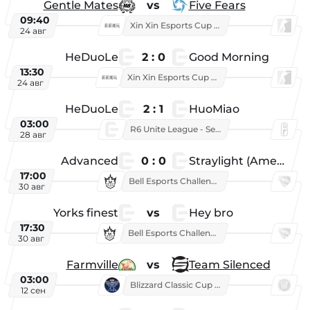
Gentle Mates
vs
Five Fears
09:40
Xin Xin Esports Cup 2025
24 авг
HeDuoLe
2 : 0
Good Morning
13:30
Xin Xin Esports Cup 2026
24 авг
HeDuoLe
2 : 1
HuoMiao
03:00
R6 Unite League - Season 1
28 авг
Advanced
0 : 0
Straylight (American team)
17:00
Bell Esports Challenge 2026
30 авг
Yorks finest
vs
Hey bro
17:30
Bell Esports Challenge 2026
30 авг
Farmville
vs
Team Silenced
03:00
Blizzard Classic Cup 2026
12 сен