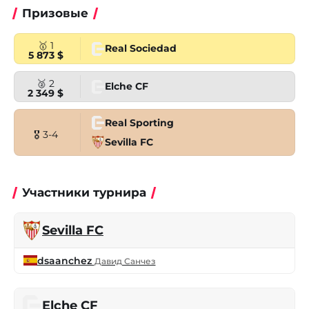
Призовые
🥇 1
Real Sociedad
5 873 $
🥈 2
Elche CF
2 349 $
Real Sporting
🎖 3-4
Sevilla FC
Участники турнира
Sevilla FC
dsaanchez
Давид Санчез
Elche CF