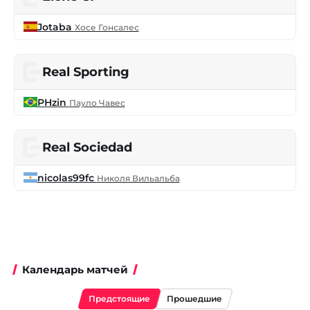
Jotaba
Хосе Гонсалес
Real Sporting
PHzin
Пауло Чавес
Real Sociedad
nicolas99fc
Николя Вильальба
Календарь матчей
Предстоящие
Прошедшие