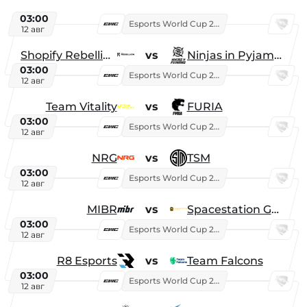
03:00
Esports World Cup 2026
12 авг
Shopify Rebellion
vs
Ninjas in Pyjamas
03:00
Esports World Cup 2026
12 авг
Team Vitality
vs
FURIA
03:00
Esports World Cup 2026
12 авг
NRG
vs
TSM
03:00
Esports World Cup 2026
12 авг
MIBR
vs
Spacestation Gaming
03:00
Esports World Cup 2026
12 авг
R8 Esports
vs
Team Falcons
03:00
Esports World Cup 2026
12 авг