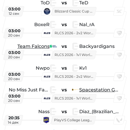
ToD
vs
TeD
03:00
Blizzard Classic Cup 2026
12 сен
BoxeR
vs
Nal_rA
03:00
RLCS 2026 - 2v2 World Championship
20 сен
Team Falcons
vs
Backyardigans
03:00
RLCS 2026 - 1v1 World Championship
20 сен
Nwpo
vs
Kv1
03:00
RLCS 2026 - 2v2 World Championship
20 сен
No Miss Just Fake
vs
Spacestation Gaming
03:00
RLCS 2026 - 1v1 World Championship
20 сен
Nass
vs
Diaz_(Brazilian_Player)
20:35
PlayVS College League 2025: Fall
14 дек