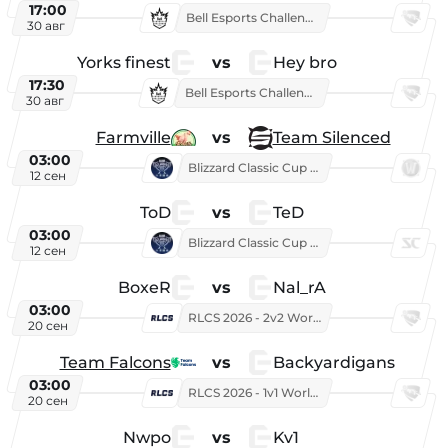
17:00
Bell Esports Challenge 2026
30 авг
Yorks finest
vs
Hey bro
17:30
Bell Esports Challenge 2026
30 авг
Farmville
vs
Team Silenced
03:00
Blizzard Classic Cup 2026
12 сен
ToD
vs
TeD
03:00
Blizzard Classic Cup 2026
12 сен
BoxeR
vs
Nal_rA
03:00
RLCS 2026 - 2v2 World Championship
20 сен
Team Falcons
vs
Backyardigans
03:00
RLCS 2026 - 1v1 World Championship
20 сен
Nwpo
vs
Kv1