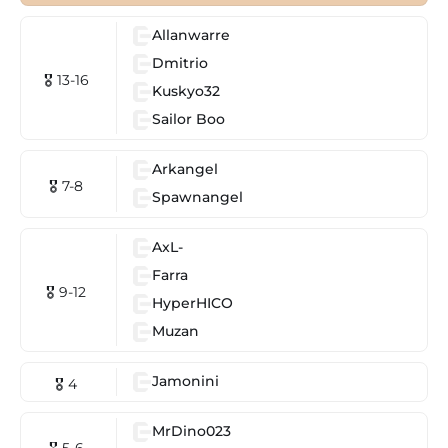
Allanwarre
Dmitrio
🎖 13-16
Kuskyo32
Sailor Boo
Arkangel
🎖 7-8
Spawnangel
AxL-
Farra
🎖 9-12
HyperHICO
Muzan
Jamonini
🎖 4
MrDino023