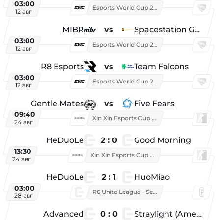
03:00
Esports World Cup 2026
12 авг
MIBR
vs
Spacestation Gaming
03:00
Esports World Cup 2026
12 авг
R8 Esports
vs
Team Falcons
03:00
Esports World Cup 2026
12 авг
Gentle Mates
vs
Five Fears
09:40
Xin Xin Esports Cup 2025
24 авг
HeDuoLe
2 : 0
Good Morning
13:30
Xin Xin Esports Cup 2026
24 авг
HeDuoLe
2 : 1
HuoMiao
03:00
R6 Unite League - Season 1
28 авг
Advanced
0 : 0
Straylight (American team)