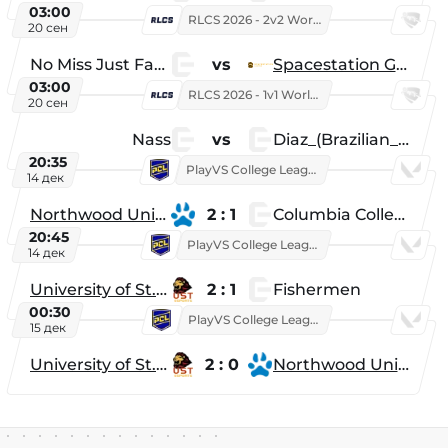
03:00
RLCS 2026 - 2v2 World Championship
20 сен
No Miss Just Fake
vs
Spacestation Gaming
03:00
RLCS 2026 - 1v1 World Championship
20 сен
Nass
vs
Diaz_(Brazilian_Player)
20:35
PlayVS College League 2025: Fall
14 дек
Northwood University
2 : 1
Columbia College
20:45
PlayVS College League 2025: Fall
14 дек
University of St. Thomas
2 : 1
Fishermen
00:30
PlayVS College League 2025: Fall
15 дек
University of St. Thomas
2 : 0
Northwood University