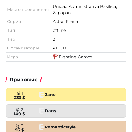
Unidad Administrativa Basílica,
Место проведения
Zapopan
Серия
Astral Finish
Тип
offline
Тир
3
Организаторы
AF GDL
Игра
Fighting Games
Призовые
🥇 1
Zane
233 $
🥈 2
Dany
140 $
🥉 3
Romanticstyle
93 $