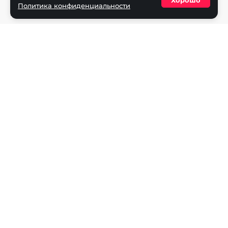
Хорошо
Политика конфиденциальности
Политика конфиденциальности
Разделы
Новости
Турниры
Игроки
Команды
Игры
Dota 2
CS2
Valorant
Rocket League
Mobile Legends
League of Legends
Apex Legends
Rainbow Six
Overwatch
StarCraft 2
PUBG Mobile
Age of Empires
Super Smash Bros.
Fighting Games