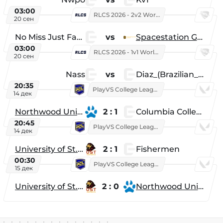
03:00
RLCS 2026 - 2v2 World Championship
20 сен
No Miss Just Fake
vs
Spacestation Gaming
03:00
RLCS 2026 - 1v1 World Championship
20 сен
Nass
vs
Diaz_(Brazilian_Player)
20:35
PlayVS College League 2025: Fall
14 дек
Northwood University
2 : 1
Columbia College
20:45
PlayVS College League 2025: Fall
14 дек
University of St. Thomas
2 : 1
Fishermen
00:30
PlayVS College League 2025: Fall
15 дек
University of St. Thomas
2 : 0
Northwood University