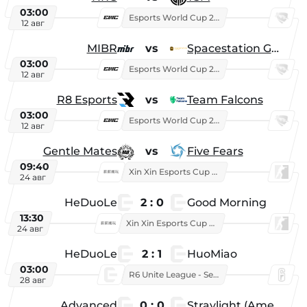
03:00
Esports World Cup 2026
12 авг
MIBR
vs
Spacestation Gaming
03:00
Esports World Cup 2026
12 авг
R8 Esports
vs
Team Falcons
03:00
Esports World Cup 2026
12 авг
Gentle Mates
vs
Five Fears
09:40
Xin Xin Esports Cup 2025
24 авг
HeDuoLe
2 : 0
Good Morning
13:30
Xin Xin Esports Cup 2026
24 авг
HeDuoLe
2 : 1
HuoMiao
03:00
R6 Unite League - Season 1
28 авг
Advanced
0 : 0
Straylight (American team)