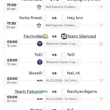
17:00
Bell Esports Challenge 2026
30 авг
Yorks finest
vs
Hey bro
17:30
Bell Esports Challenge 2026
30 авг
Farmville
vs
Team Silenced
03:00
Blizzard Classic Cup 2026
12 сен
ToD
vs
TeD
03:00
Blizzard Classic Cup 2026
12 сен
BoxeR
vs
Nal_rA
03:00
RLCS 2026 - 2v2 World Championship
20 сен
Team Falcons
vs
Backyardigans
03:00
RLCS 2026 - 1v1 World Championship
20 сен
Nwpo
vs
Kv1