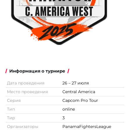
Информация о турнире
Дата проведения
26 – 27 июля
Место проведения
Central America
Серия
Capcom Pro Tour
Тип
online
Тир
3
Организаторы
PanamaFightersLeague