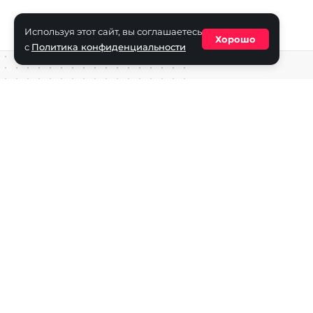
Используя этот сайт, вы соглашаетесь
Хорошо
с
Политика конфиденциальности
Средство массовой информации сетевое издание «ECha
зарегистрировано в Федеральной службе по надзору в с
информационных технологий и массовых коммуникаций
(Роскомнадзор) 29 октября 2025 г., свидетельство о рег
ФС77-90271
Учредитель СМИ «EChamp.ru»: ИП Чередник А.В.
Главный редактор СМИ «EChamp.ru»: Чередник А.В.
Телефон редакции: +7 (495) 134-14-54
E-mail :
info@echamp.ru
Игры