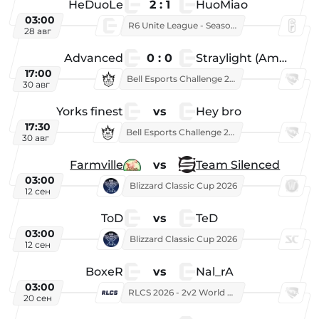
HeDuoLe
2 : 1
HuoMiao
03:00
R6 Unite League - Season 1
28 авг
Advanced
0 : 0
Straylight (American team)
17:00
Bell Esports Challenge 2026
30 авг
Yorks finest
vs
Hey bro
17:30
Bell Esports Challenge 2026
30 авг
Farmville
vs
Team Silenced
03:00
Blizzard Classic Cup 2026
12 сен
ToD
vs
TeD
03:00
Blizzard Classic Cup 2026
12 сен
BoxeR
vs
Nal_rA
03:00
RLCS 2026 - 2v2 World Championship
20 сен