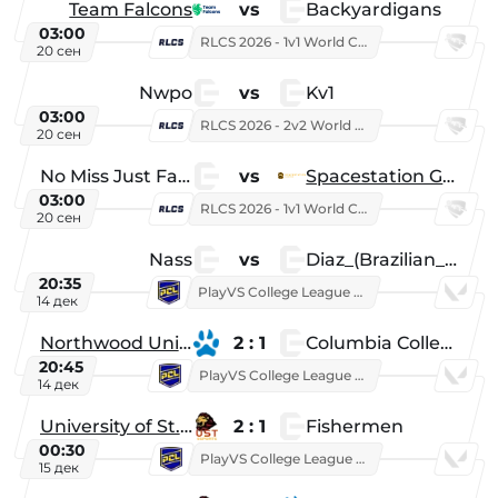
Team Falcons
vs
Backyardigans
03:00
RLCS 2026 - 1v1 World Championship
20 сен
Nwpo
vs
Kv1
03:00
RLCS 2026 - 2v2 World Championship
20 сен
No Miss Just Fake
vs
Spacestation Gaming
03:00
RLCS 2026 - 1v1 World Championship
20 сен
Nass
vs
Diaz_(Brazilian_Player)
20:35
PlayVS College League 2025: Fall
14 дек
Northwood University
2 : 1
Columbia College
20:45
PlayVS College League 2025: Fall
14 дек
University of St. Thomas
2 : 1
Fishermen
00:30
PlayVS College League 2025: Fall
15 дек