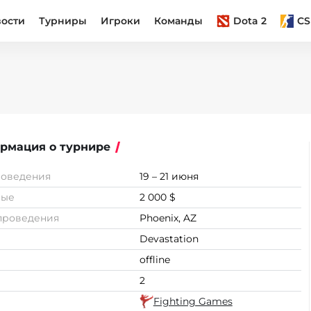
вости
Турниры
Игроки
Команды
Dota 2
CS
рмация о турнире
роведения
19 – 21 июня
вые
2 000 $
проведения
Phoenix, AZ
Devastation
offline
2
Fighting Games