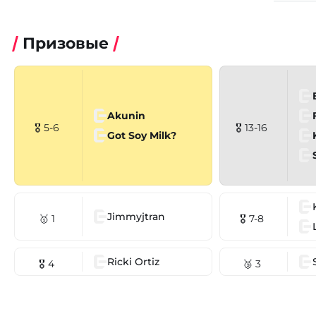
Призовые
Akunin
🎖 5-6
🎖 13-16
Got Soy Milk?
Jimmyjtran
🥇 1
🎖 7-8
Ricki Ortiz
🎖 4
🥉 3