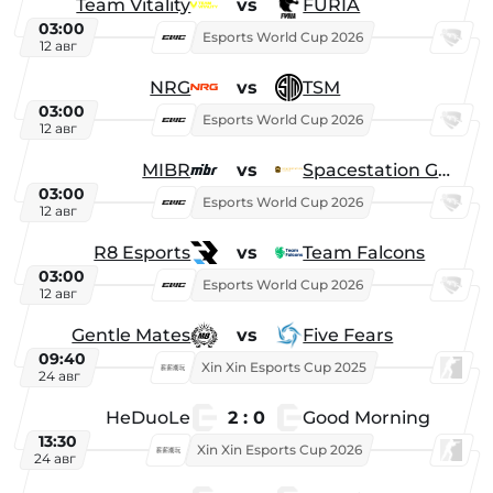
Team Vitality
vs
FURIA
03:00
Esports World Cup 2026
12 авг
NRG
vs
TSM
03:00
Esports World Cup 2026
12 авг
MIBR
vs
Spacestation Gaming
03:00
Esports World Cup 2026
12 авг
R8 Esports
vs
Team Falcons
03:00
Esports World Cup 2026
12 авг
Gentle Mates
vs
Five Fears
09:40
Xin Xin Esports Cup 2025
24 авг
HeDuoLe
2 : 0
Good Morning
13:30
Xin Xin Esports Cup 2026
24 авг