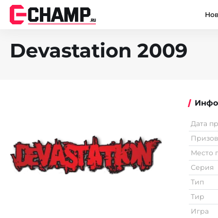
Но
Devastation 2009
Инфо
Дата п
Призо
Место 
Серия
Тип
Тир
Игра