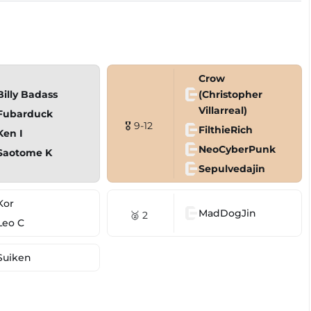
Crow
Billy Badass
(Christopher
Villarreal)
Fubarduck
🎖 9-12
FilthieRich
Ken I
NeoCyberPunk
Saotome K
Sepulvedajin
Kor
MadDogJin
🥈 2
Leo C
Suiken