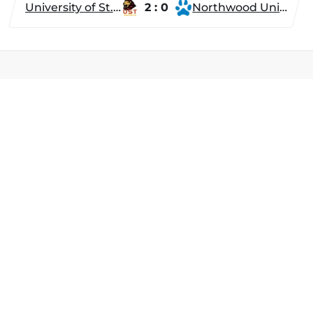
University of St. Thomas
2 : 0
Northwood University
Разделы
Новости
Турниры
ти
Игроки
Команды