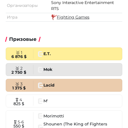
Sony Interactive Entertainment
Организаторы
RTS
Игра
Fighting Games
Призовые
🥇 1
E.T.
6 876 $
🥈 2
Mok
2 750 $
🥉 3
Lacid
1 375 $
🎖 4
M'
825 $
Morimotti
🎖 5-6
Shounen (The King of Fighters
550 $