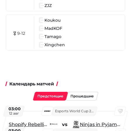
ZJZ
Koukou
MadKOF
🎖 9-12
Tamago
Xingchen
Календарь матчей
Предстоящие
Прошедшие
03:00
Esports World Cup 2026
12 авг
Shopify Rebellion
vs
Ninjas in Pyjamas
03:00