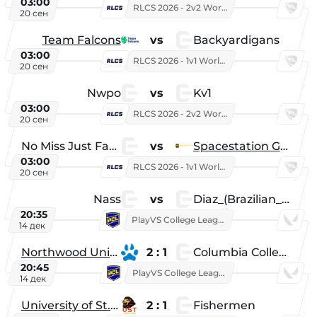
03:00
RLCS 2026 - 2v2 World Championship
20 сен
Team Falcons
vs
Backyardigans
03:00
RLCS 2026 - 1v1 World Championship
20 сен
Nwpo
vs
Kv1
03:00
RLCS 2026 - 2v2 World Championship
20 сен
No Miss Just Fake
vs
Spacestation Gaming
03:00
RLCS 2026 - 1v1 World Championship
20 сен
Nass
vs
Diaz_(Brazilian_Player)
20:35
PlayVS College League 2025: Fall
14 дек
Northwood University
2 : 1
Columbia College
20:45
PlayVS College League 2025: Fall
14 дек
University of St. Thomas
2 : 1
Fishermen