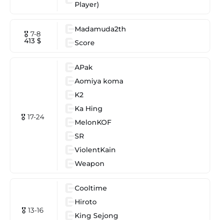
Player)
Madamuda2th
🎖 7-8
413 $
Score
APak
Aomiya koma
K2
Ka Hing
🎖 17-24
MelonKOF
SR
ViolentKain
Weapon
Cooltime
Hiroto
🎖 13-16
King Sejong