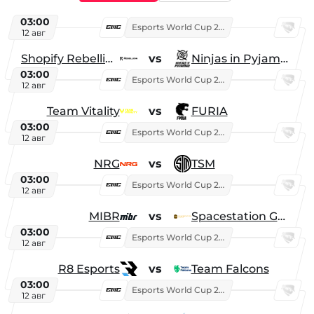
03:00
Esports World Cup 2026
12 авг
Shopify Rebellion
vs
Ninjas in Pyjamas
03:00
Esports World Cup 2026
12 авг
Team Vitality
vs
FURIA
03:00
Esports World Cup 2026
12 авг
NRG
vs
TSM
03:00
Esports World Cup 2026
12 авг
MIBR
vs
Spacestation Gaming
03:00
Esports World Cup 2026
12 авг
R8 Esports
vs
Team Falcons
03:00
Esports World Cup 2026
12 авг