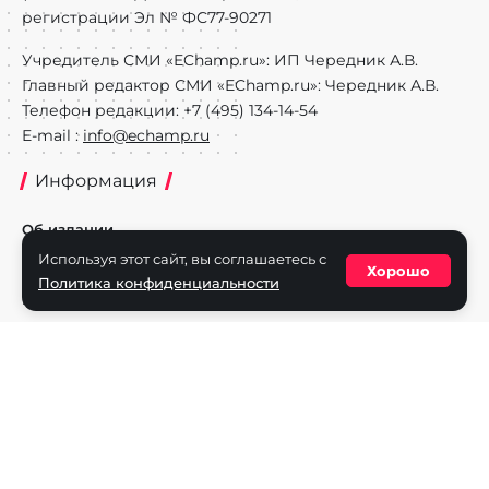
регистрации Эл № ФС77-90271
Учредитель СМИ «EChamp.ru»: ИП Чередник А.В.
Главный редактор СМИ «EChamp.ru»: Чередник А.В.
Телефон редакции: +7 (495) 134-14-54
E-mail :
info@echamp.ru
Информация
Об издании
Используя этот сайт, вы соглашаетесь с
Реклама на портале
Хорошо
Политика конфиденциальности
Политика конфиденциальности
Разделы
Новости
Турниры
Игроки