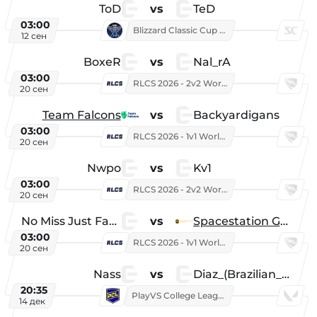
ToD
vs
TeD
03:00
Blizzard Classic Cup 2026
12 сен
BoxeR
vs
Nal_rA
03:00
RLCS 2026 - 2v2 World Championship
20 сен
Team Falcons
vs
Backyardigans
03:00
RLCS 2026 - 1v1 World Championship
20 сен
Nwpo
vs
Kv1
03:00
RLCS 2026 - 2v2 World Championship
20 сен
No Miss Just Fake
vs
Spacestation Gaming
03:00
RLCS 2026 - 1v1 World Championship
20 сен
Nass
vs
Diaz_(Brazilian_Player)
20:35
PlayVS College League 2025: Fall
14 дек