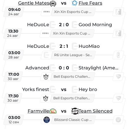
Gentle Mates
vs
Five Fears
09:40
Xin Xin Esports Cup 2025
24 авг
HeDuoLe
2 : 0
Good Morning
13:30
Xin Xin Esports Cup 2026
24 авг
HeDuoLe
2 : 1
HuoMiao
03:00
R6 Unite League - Season 1
28 авг
Advanced
0 : 0
Straylight (American team)
17:00
Bell Esports Challenge 2026
30 авг
Yorks finest
vs
Hey bro
17:30
Bell Esports Challenge 2026
30 авг
Farmville
vs
Team Silenced
03:00
Blizzard Classic Cup 2026
12 сен