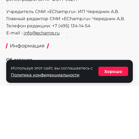
Учредитель СМИ «EChamp.ru»: ИП Чередник А.В.
Главный редактор СМИ «EChamp.ru»: Чередник А.В.
Телефон редакции: +7 (495) 134-14-54
E-mail :
info@echamp.ru
Информация
Об издании
Используя этот сайт, вы соглашаетесь с
Реклама на портале
Хорошо
Политика конфиденциальности
Политика конфиденциальности
Разделы
Новости
Турниры
Игроки