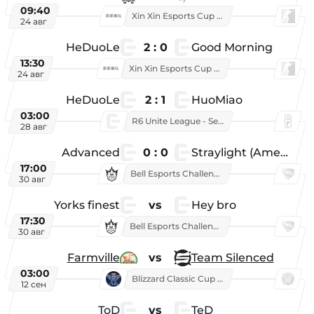
09:40
Xin Xin Esports Cup 2025
24 авг
HeDuoLe
2 : 0
Good Morning
13:30
Xin Xin Esports Cup 2026
24 авг
HeDuoLe
2 : 1
HuoMiao
03:00
R6 Unite League - Season 1
28 авг
Advanced
0 : 0
Straylight (American team)
17:00
Bell Esports Challenge 2026
30 авг
Yorks finest
vs
Hey bro
17:30
Bell Esports Challenge 2026
30 авг
Farmville
vs
Team Silenced
03:00
Blizzard Classic Cup 2026
12 сен
ToD
vs
TeD