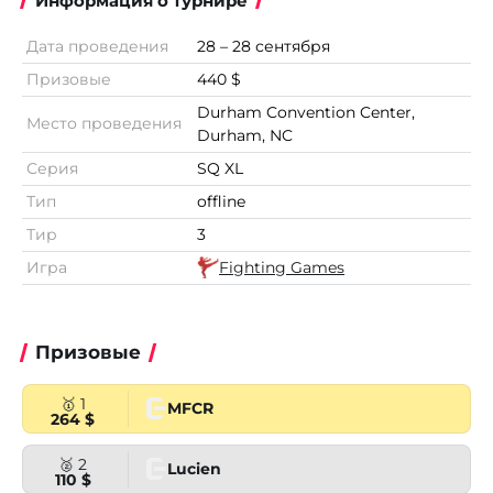
Информация о турнире
Дата проведения
28 – 28 сентября
Призовые
440 $
Durham Convention Center,
Место проведения
Durham, NC
Серия
SQ XL
Тип
offline
Тир
3
Игра
Fighting Games
Призовые
🥇 1
MFCR
264 $
🥈 2
Lucien
110 $