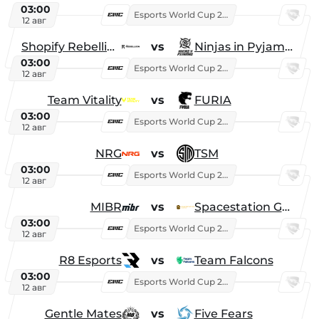
03:00
Esports World Cup 2026
12 авг
Shopify Rebellion
vs
Ninjas in Pyjamas
03:00
Esports World Cup 2026
12 авг
Team Vitality
vs
FURIA
03:00
Esports World Cup 2026
12 авг
NRG
vs
TSM
03:00
Esports World Cup 2026
12 авг
MIBR
vs
Spacestation Gaming
03:00
Esports World Cup 2026
12 авг
R8 Esports
vs
Team Falcons
03:00
Esports World Cup 2026
12 авг
Gentle Mates
vs
Five Fears