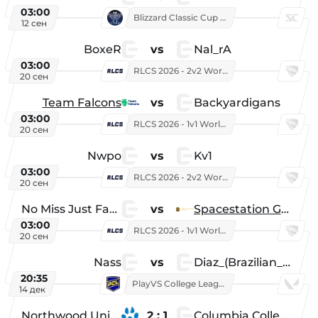
03:00
Blizzard Classic Cup 2026
12 сен
BoxeR
vs
Nal_rA
03:00
RLCS 2026 - 2v2 World Championship
20 сен
Team Falcons
vs
Backyardigans
03:00
RLCS 2026 - 1v1 World Championship
20 сен
Nwpo
vs
Kv1
03:00
RLCS 2026 - 2v2 World Championship
20 сен
No Miss Just Fake
vs
Spacestation Gaming
03:00
RLCS 2026 - 1v1 World Championship
20 сен
Nass
vs
Diaz_(Brazilian_Player)
20:35
PlayVS College League 2025: Fall
14 дек
Northwood University
2 : 1
Columbia College