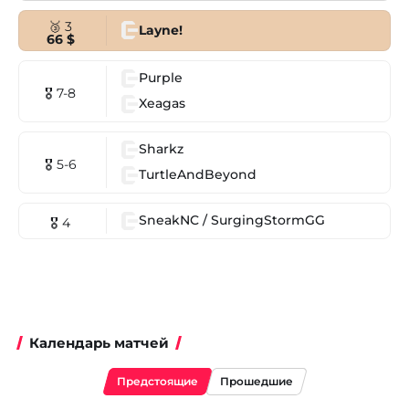
🥉 3
Layne!
66 $
Purple
🎖 7-8
Xeagas
Sharkz
🎖 5-6
TurtleAndBeyond
SneakNC / SurgingStormGG
🎖 4
Календарь матчей
Предстоящие
Прошедшие