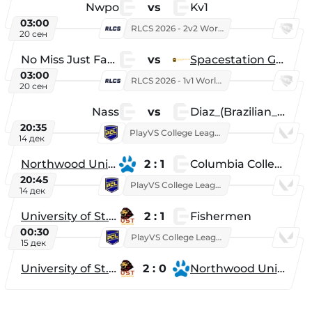
Nwpo
vs
Kv1
03:00
RLCS 2026 - 2v2 World Championship
20 сен
No Miss Just Fake
vs
Spacestation Gaming
03:00
RLCS 2026 - 1v1 World Championship
20 сен
Nass
vs
Diaz_(Brazilian_Player)
20:35
PlayVS College League 2025: Fall
14 дек
Northwood University
2 : 1
Columbia College
20:45
PlayVS College League 2025: Fall
14 дек
University of St. Thomas
2 : 1
Fishermen
00:30
PlayVS College League 2025: Fall
15 дек
University of St. Thomas
2 : 0
Northwood University