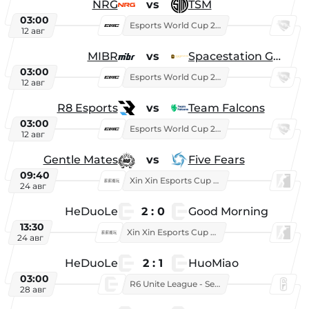
NRG
vs
TSM
03:00
Esports World Cup 2026
12 авг
MIBR
vs
Spacestation Gaming
03:00
Esports World Cup 2026
12 авг
R8 Esports
vs
Team Falcons
03:00
Esports World Cup 2026
12 авг
Gentle Mates
vs
Five Fears
09:40
Xin Xin Esports Cup 2025
24 авг
HeDuoLe
2 : 0
Good Morning
13:30
Xin Xin Esports Cup 2026
24 авг
HeDuoLe
2 : 1
HuoMiao
03:00
R6 Unite League - Season 1
28 авг