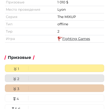
Призовые
1 010 $
Место проведения
Lyon
Серия
The MIXUP
Тип
offline
Тир
2
Игра
Fighting Games
Призовые
🥇 1
🥈 2
🥉 3
🎖 4
🎖 5-6