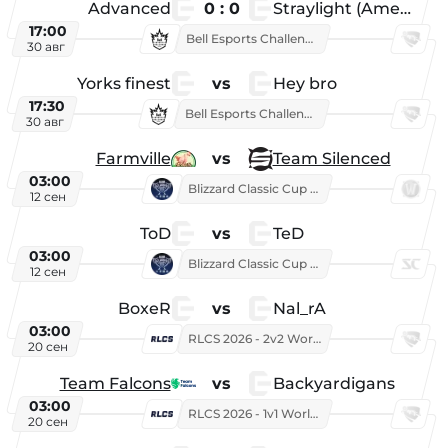
Advanced
0 : 0
Straylight (American team)
17:00
Bell Esports Challenge 2026
30 авг
Yorks finest
vs
Hey bro
17:30
Bell Esports Challenge 2026
30 авг
Farmville
vs
Team Silenced
03:00
Blizzard Classic Cup 2026
12 сен
ToD
vs
TeD
03:00
Blizzard Classic Cup 2026
12 сен
BoxeR
vs
Nal_rA
03:00
RLCS 2026 - 2v2 World Championship
20 сен
Team Falcons
vs
Backyardigans
03:00
RLCS 2026 - 1v1 World Championship
20 сен