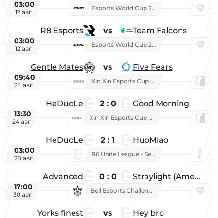
03:00
Esports World Cup 2026
12 авг
R8 Esports
vs
Team Falcons
03:00
Esports World Cup 2026
12 авг
Gentle Mates
vs
Five Fears
09:40
Xin Xin Esports Cup 2025
24 авг
HeDuoLe
2 : 0
Good Morning
13:30
Xin Xin Esports Cup 2026
24 авг
HeDuoLe
2 : 1
HuoMiao
03:00
R6 Unite League - Season 1
28 авг
Advanced
0 : 0
Straylight (American team)
17:00
Bell Esports Challenge 2026
30 авг
Yorks finest
vs
Hey bro