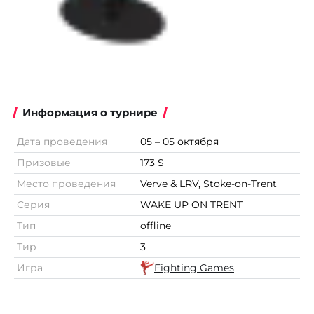
Информация о турнире
Дата проведения
05 – 05 октября
Призовые
173 $
Место проведения
Verve & LRV, Stoke-on-Trent
Серия
WAKE UP ON TRENT
Тип
offline
Тир
3
Игра
Fighting Games