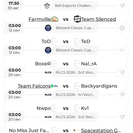
17:30
Bell Esports Challenge 2026
30 авг
Farmville
vs
Team Silenced
03:00
Blizzard Classic Cup 2026
12 сен
ToD
vs
TeD
03:00
Blizzard Classic Cup 2026
12 сен
BoxeR
vs
Nal_rA
03:00
RLCS 2026 - 2v2 World Championship
20 сен
Team Falcons
vs
Backyardigans
03:00
RLCS 2026 - 1v1 World Championship
20 сен
Nwpo
vs
Kv1
03:00
RLCS 2026 - 2v2 World Championship
20 сен
No Miss Just Fake
vs
Spacestation Gaming