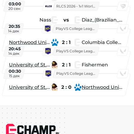
03:00
RLCS 2026 - 1v1 World Championship
20 сен
Nass
vs
Diaz_(Brazilian_Player)
20:35
PlayVS College League 2025: Fall
14 дек
Northwood University
2 : 1
Columbia College
20:45
PlayVS College League 2025: Fall
14 дек
University of St. Thomas
2 : 1
Fishermen
00:30
PlayVS College League 2025: Fall
15 дек
University of St. Thomas
2 : 0
Northwood University