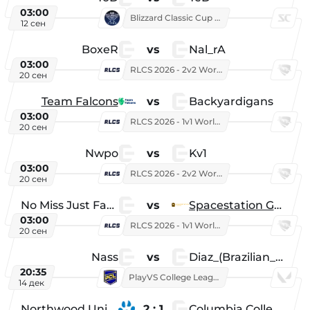
03:00
Blizzard Classic Cup 2026
12 сен
BoxeR
vs
Nal_rA
03:00
RLCS 2026 - 2v2 World Championship
20 сен
Team Falcons
vs
Backyardigans
03:00
RLCS 2026 - 1v1 World Championship
20 сен
Nwpo
vs
Kv1
03:00
RLCS 2026 - 2v2 World Championship
20 сен
No Miss Just Fake
vs
Spacestation Gaming
03:00
RLCS 2026 - 1v1 World Championship
20 сен
Nass
vs
Diaz_(Brazilian_Player)
20:35
PlayVS College League 2025: Fall
14 дек
Northwood University
2 : 1
Columbia College