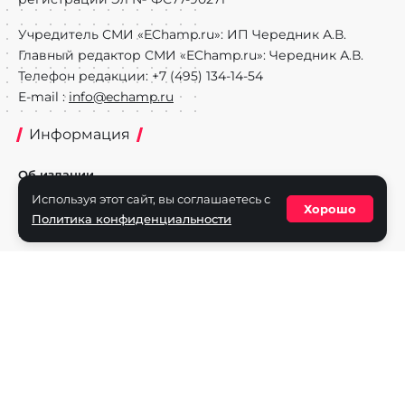
Учредитель СМИ «EChamp.ru»: ИП Чередник А.В.
Главный редактор СМИ «EChamp.ru»: Чередник А.В.
Телефон редакции: +7 (495) 134-14-54
E-mail :
info@echamp.ru
Информация
Об издании
Используя этот сайт, вы соглашаетесь с
Реклама на портале
Хорошо
Политика конфиденциальности
Политика конфиденциальности
Разделы
Новости
Турниры
Игроки