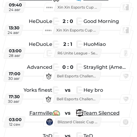
09:40
Xin Xin Esports Cup 2025
24 авг
HeDuoLe
2 : 0
Good Morning
13:30
Xin Xin Esports Cup 2026
24 авг
HeDuoLe
2 : 1
HuoMiao
03:00
R6 Unite League - Season 1
28 авг
Advanced
0 : 0
Straylight (American team)
17:00
Bell Esports Challenge 2026
30 авг
Yorks finest
vs
Hey bro
17:30
Bell Esports Challenge 2026
30 авг
Farmville
vs
Team Silenced
03:00
Blizzard Classic Cup 2026
12 сен
ToD
vs
TeD