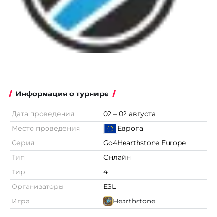
Информация о турнире
Дата проведения
02 – 02 августа
Место проведения
Европа
Серия
Go4Hearthstone Europe
Тип
Онлайн
Тир
4
Организаторы
ESL
Игра
Hearthstone