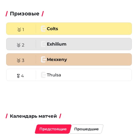
Призовые
Colts
🥇 1
Exhilium
🥈 2
Mexxeny
🥉 3
Thulsa
🎖 4
Календарь матчей
Предстоящие
Прошедшие