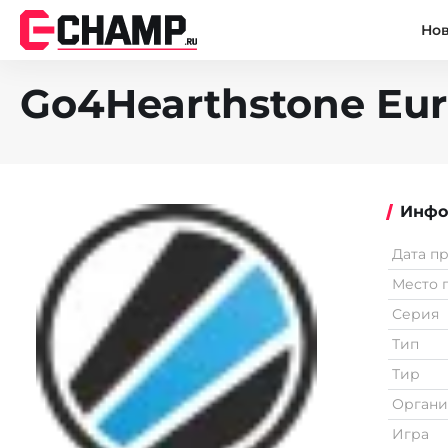
Но
Go4Hearthstone Eu
Инфо
Дата п
Место 
Серия
Тип
Тир
Органи
Игра