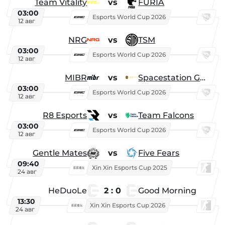
Team Vitality
vs
FURIA
03:00
Esports World Cup 2026
12 авг
NRG
vs
TSM
03:00
Esports World Cup 2026
12 авг
MIBR
vs
Spacestation Gaming
03:00
Esports World Cup 2026
12 авг
R8 Esports
vs
Team Falcons
03:00
Esports World Cup 2026
12 авг
Gentle Mates
vs
Five Fears
09:40
Xin Xin Esports Cup 2025
24 авг
HeDuoLe
2 : 0
Good Morning
13:30
Xin Xin Esports Cup 2026
24 авг