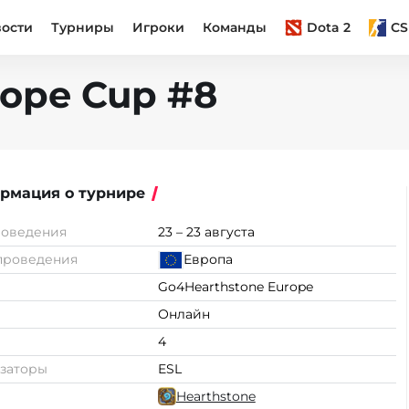
вости
Турниры
Игроки
Команды
Dota 2
CS
rope Cup #8
рмация о турнире
роведения
23 – 23 августа
проведения
Европа
Go4Hearthstone Europe
Онлайн
4
заторы
ESL
Hearthstone