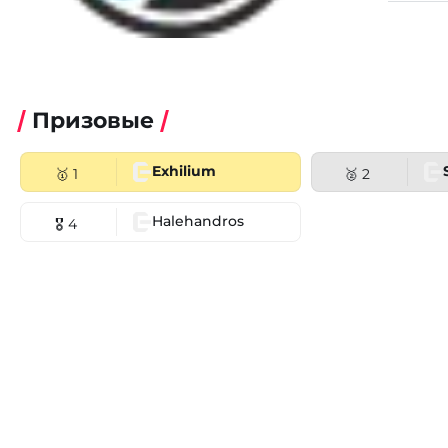
Призовые
Exhilium
🥇 1
🥈 2
Halehandros
🎖 4