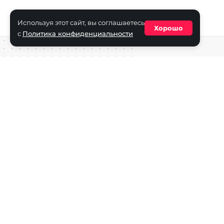
Используя этот сайт, вы соглашаетесь
Хорошо
с
Политика конфиденциальности
Средство массовой информации сетевое издание «ECha
зарегистрировано в Федеральной службе по надзору в с
информационных технологий и массовых коммуникаций
(Роскомнадзор) 29 октября 2025 г., свидетельство о рег
ФС77-90271
Учредитель СМИ «EChamp.ru»: ИП Чередник А.В.
Главный редактор СМИ «EChamp.ru»: Чередник А.В.
Телефон редакции: +7 (495) 134-14-54
E-mail :
info@echamp.ru
Игры