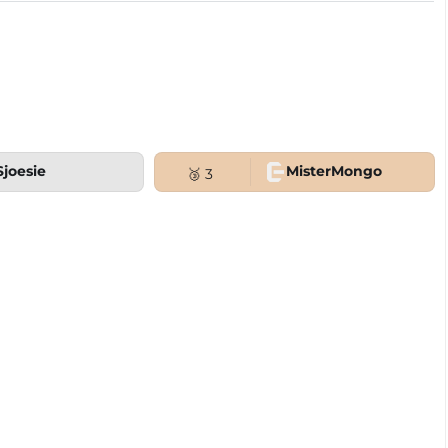
Sjoesie
MisterMongo
🥉 3