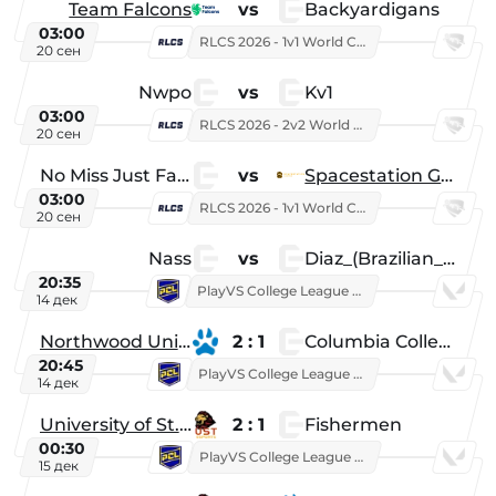
Team Falcons
vs
Backyardigans
03:00
RLCS 2026 - 1v1 World Championship
20 сен
Nwpo
vs
Kv1
03:00
RLCS 2026 - 2v2 World Championship
20 сен
No Miss Just Fake
vs
Spacestation Gaming
03:00
RLCS 2026 - 1v1 World Championship
20 сен
Nass
vs
Diaz_(Brazilian_Player)
20:35
PlayVS College League 2025: Fall
14 дек
Northwood University
2 : 1
Columbia College
20:45
PlayVS College League 2025: Fall
14 дек
University of St. Thomas
2 : 1
Fishermen
00:30
PlayVS College League 2025: Fall
15 дек