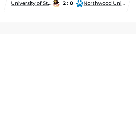
University of St. Thomas
2 : 0
Northwood University
Разделы
Новости
Турниры
ти
Игроки
Команды