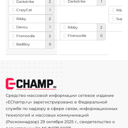
Darkstrike
1
Darkstrike
2
CrazyCat
1
Ribby
Ribby
2
SupoZ
Devou
1
Ribby
2
Firenoodle
0
Firenoodle
2
BadBoy
0
Средство массовой информации сетевое издание
«EChamp.ru» зарегистрировано в Федеральной
службе по надзору в сфере связи, информационных
технологий и массовых коммуникаций
(Роскомнадзор) 29 октября 2025 г., свидетельство о