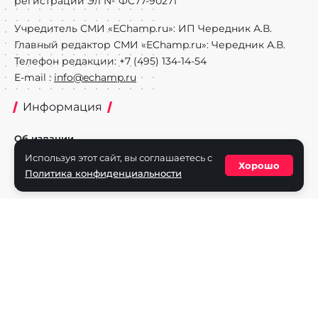
регистрации Эл № ФС77-90271
Учредитель СМИ «EChamp.ru»: ИП Чередник А.В.
Главный редактор СМИ «EChamp.ru»: Чередник А.В.
Телефон редакции: +7 (495) 134-14-54
E-mail :
info@echamp.ru
Информация
Об издании
Используя этот сайт, вы соглашаетесь с
Реклама на портале
Хорошо
Политика конфиденциальности
Политика конфиденциальности
Разделы
Новости
Турниры
Игроки