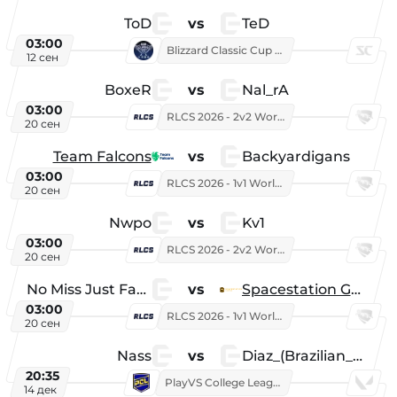
ToD
vs
TeD
03:00
Blizzard Classic Cup 2026
12 сен
BoxeR
vs
Nal_rA
03:00
RLCS 2026 - 2v2 World Championship
20 сен
Team Falcons
vs
Backyardigans
03:00
RLCS 2026 - 1v1 World Championship
20 сен
Nwpo
vs
Kv1
03:00
RLCS 2026 - 2v2 World Championship
20 сен
No Miss Just Fake
vs
Spacestation Gaming
03:00
RLCS 2026 - 1v1 World Championship
20 сен
Nass
vs
Diaz_(Brazilian_Player)
20:35
PlayVS College League 2025: Fall
14 дек