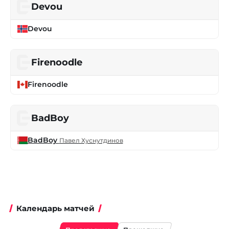
Devou
Devou
Firenoodle
Firenoodle
BadBoy
BadBoy
Павел Хуснутдинов
Календарь матчей