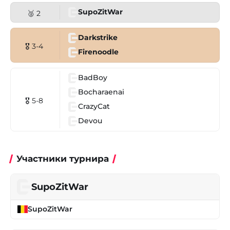
SupoZitWar
🥈 2
Darkstrike
🎖 3-4
Firenoodle
BadBoy
Bocharaenai
🎖 5-8
CrazyCat
Devou
Участники турнира
SupoZitWar
SupoZitWar