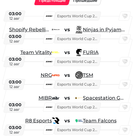
Предстоящие
Прошедшие
03:00
Esports World Cup 2026
12 авг
Shopify Rebellion
vs
Ninjas in Pyjamas
03:00
Esports World Cup 2026
12 авг
Team Vitality
vs
FURIA
03:00
Esports World Cup 2026
12 авг
NRG
vs
TSM
03:00
Esports World Cup 2026
12 авг
MIBR
vs
Spacestation Gaming
03:00
Esports World Cup 2026
12 авг
R8 Esports
vs
Team Falcons
03:00
Esports World Cup 2026
12 авг