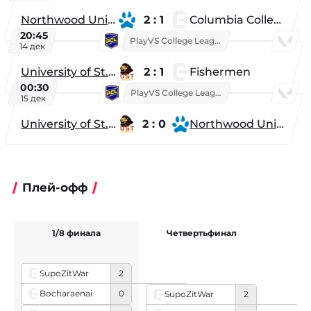
Northwood University
2 : 1
Columbia College
20:45
PlayVS College League 2025: Fall
14 дек
University of St. Thomas
2 : 1
Fishermen
00:30
PlayVS College League 2025: Fall
15 дек
University of St. Thomas
2 : 0
Northwood University
Плей-офф
1/8 финала
Четвертьфинал
Ф
SupoZitWar
2
Bocharaenai
0
SupoZitWar
2