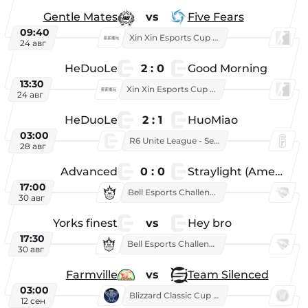
Gentle Mates
vs
Five Fears
09:40
Xin Xin Esports Cup 2025
24 авг
HeDuoLe
2 : 0
Good Morning
13:30
Xin Xin Esports Cup 2026
24 авг
HeDuoLe
2 : 1
HuoMiao
03:00
R6 Unite League - Season 1
28 авг
Advanced
0 : 0
Straylight (American team)
17:00
Bell Esports Challenge 2026
30 авг
Yorks finest
vs
Hey bro
17:30
Bell Esports Challenge 2026
30 авг
Farmville
vs
Team Silenced
03:00
Blizzard Classic Cup 2026
12 сен