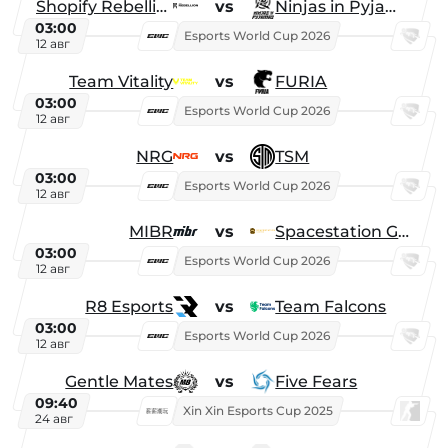
Shopify Rebellion
vs
Ninjas in Pyjamas
03:00
Esports World Cup 2026
12 авг
Team Vitality
vs
FURIA
03:00
Esports World Cup 2026
12 авг
NRG
vs
TSM
03:00
Esports World Cup 2026
12 авг
MIBR
vs
Spacestation Gaming
03:00
Esports World Cup 2026
12 авг
R8 Esports
vs
Team Falcons
03:00
Esports World Cup 2026
12 авг
Gentle Mates
vs
Five Fears
09:40
Xin Xin Esports Cup 2025
24 авг