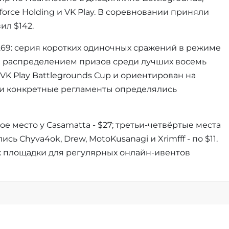
force Holding и VK Play. В соревновании приняли
ил $142.
#269: серия коротких одиночных сражений в режиме
 и распределением призов среди лучших восемь
VK Play Battlegrounds Cup и ориентирован на
а и конкретные регламенты определялись
е место у Casamatta - $27; третьи-четвёртые места
ись Chyva4ok, Drew, MotoKusanagi и Xrimfff - по $11.
ак площадки для регулярных онлайн-ивентов
Информация