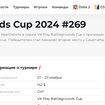
вости
Турниры
Игроки
Команды
Dota 2
CS
nds Cup 2024 #269
 Hearthstone в серии VK Play Battlegrounds Cup с призовым
irus. Победителем стал Kawazaki, второе место у Casamatta
.
рмация о турнире
роведения
27 – 27 ноября
вые
142 $
проведения
СНГ
VK Play Battlegrounds Cup