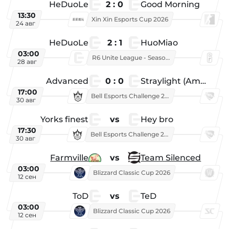
HeDuoLe
2 : 0
Good Morning
13:30
Xin Xin Esports Cup 2026
24 авг
HeDuoLe
2 : 1
HuoMiao
03:00
R6 Unite League - Season 1
28 авг
Advanced
0 : 0
Straylight (American team)
17:00
Bell Esports Challenge 2026
30 авг
Yorks finest
vs
Hey bro
17:30
Bell Esports Challenge 2026
30 авг
Farmville
vs
Team Silenced
03:00
Blizzard Classic Cup 2026
12 сен
ToD
vs
TeD
03:00
Blizzard Classic Cup 2026
12 сен