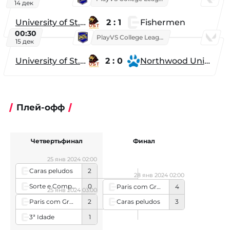
14 дек
University of St. Thomas
2 : 1
Fishermen
00:30
PlayVS College League 2025: Fall
15 дек
University of St. Thomas
2 : 0
Northwood University
Плей-офф
Четвертьфинал
Финал
25 янв 2024 02:00
Caras peludos
2
28 янв 2024 02:00
Sorte e Companhia
0
Paris com Grana
4
25 янв 2024 03:00
Paris com Grana
2
Caras peludos
3
3ª Idade
1