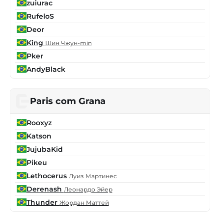
zuiurac
RufeloS
Deor
King
Шин Чжун-min
Pker
AndyBlack
Paris com Grana
Rooxyz
Katson
JujubaKid
Pikeu
Lethocerus
Луиз Мартинес
Derenash
Леонардо Эйер
Thunder
Жордан Маттей