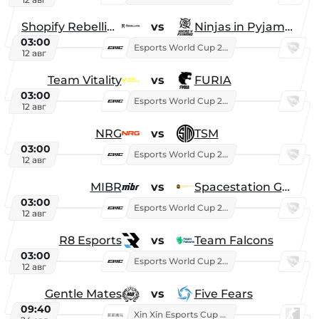
Shopify Rebellion
vs
Ninjas in Pyjamas
03:00
Esports World Cup 2026
12 авг
Team Vitality
vs
FURIA
03:00
Esports World Cup 2026
12 авг
NRG
vs
TSM
03:00
Esports World Cup 2026
12 авг
MIBR
vs
Spacestation Gaming
03:00
Esports World Cup 2026
12 авг
R8 Esports
vs
Team Falcons
03:00
Esports World Cup 2026
12 авг
Gentle Mates
vs
Five Fears
09:40
Xin Xin Esports Cup 2025