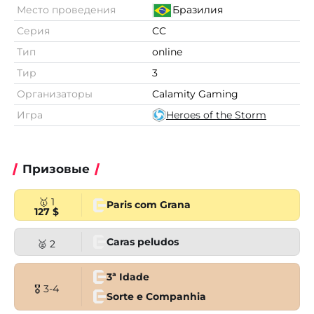
Место проведения
Бразилия
Серия
CC
Тип
online
Тир
3
Организаторы
Calamity Gaming
Игра
Heroes of the Storm
Призовые
🥇 1
Paris com Grana
127 $
Caras peludos
🥈 2
3ª Idade
🎖 3-4
Sorte e Companhia