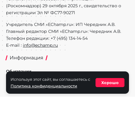
(Роскомнадзор) 29 октября 2025 г., свидетельство о
регистрации Эл № ФС77-90271
Учредитель СМИ «EChamp.ru»: ИП Чередник А.В.
Главный редактор СМИ «EChamp.ru»: Чередник А.В.
Телефон редакции: +7 (495) 134-14-54
E-mail :
info@echamp.ru
Информация
Об издании
Используя этот сайт, вы соглашаетесь с
Реклама на портале
Хорошо
Политика конфиденциальности
Политика конфиденциальности
Разделы
Новости
Турниры