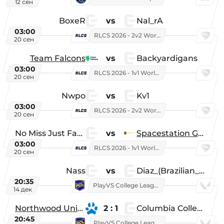
12 сен
BoxeR
vs
Nal_rA
03:00
RLCS 2026 - 2v2 World Championship
20 сен
Team Falcons
vs
Backyardigans
03:00
RLCS 2026 - 1v1 World Championship
20 сен
Nwpo
vs
Kv1
03:00
RLCS 2026 - 2v2 World Championship
20 сен
No Miss Just Fake
vs
Spacestation Gaming
03:00
RLCS 2026 - 1v1 World Championship
20 сен
Nass
vs
Diaz_(Brazilian_Player)
20:35
PlayVS College League 2025: Fall
14 дек
Northwood University
2 : 1
Columbia College
20:45
PlayVS College League 2025: Fall