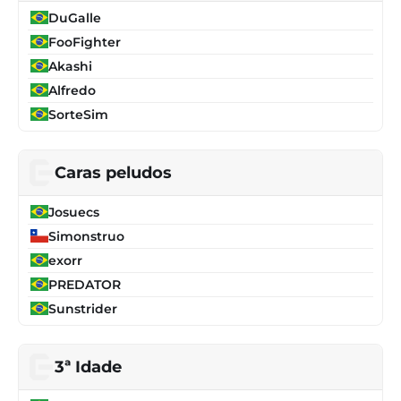
DuGalle
FooFighter
Akashi
Alfredo
SorteSim
Caras peludos
Josuecs
Simonstruo
exorr
PREDATOR
Sunstrider
3ª Idade