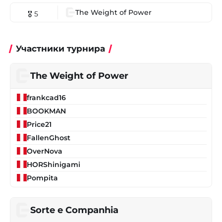
The Weight of Power
🎖 5
Участники турнира
The Weight of Power
frankcad16
BOOKMAN
Price21
FallenGhost
OverNova
HORShinigami
Pompita
Sorte e Companhia