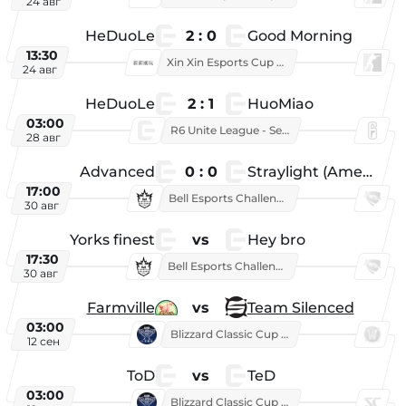
24 авг
HeDuoLe
2 : 0
Good Morning
13:30
Xin Xin Esports Cup 2026
24 авг
HeDuoLe
2 : 1
HuoMiao
03:00
R6 Unite League - Season 1
28 авг
Advanced
0 : 0
Straylight (American team)
17:00
Bell Esports Challenge 2026
30 авг
Yorks finest
vs
Hey bro
17:30
Bell Esports Challenge 2026
30 авг
Farmville
vs
Team Silenced
03:00
Blizzard Classic Cup 2026
12 сен
ToD
vs
TeD
03:00
Blizzard Classic Cup 2026