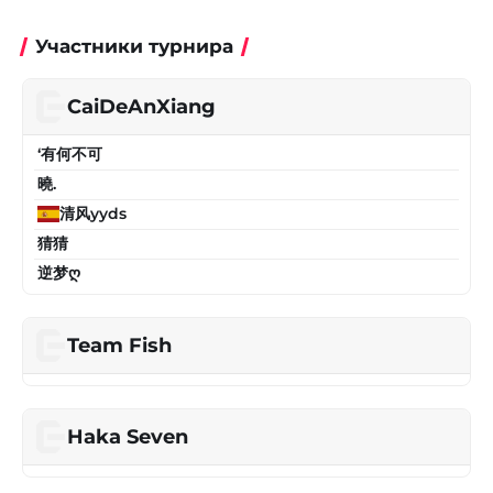
Участники турнира
CaiDeAnXiang
‘有何不可
曉.
清风yyds
猜猜
逆梦ღ
Team Fish
Haka Seven