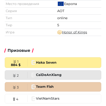
Место проведения
Европа
Серия
AOT
Тип
online
Тир
5
Игра
Honor of Kings
Призовые
🥇 1
Haka Seven
884 $
CaiDeAnXiang
🥈 2
Team Fish
🥉 3
VietNamStars
🎖 4