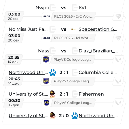
Nwpo
vs
Kv1
03:00
RLCS 2026 - 2v2 World Championship
20 сен
No Miss Just Fake
vs
Spacestation Gaming
03:00
RLCS 2026 - 1v1 World Championship
20 сен
Nass
vs
Diaz_(Brazilian_Player)
20:35
PlayVS College League 2025: Fall
14 дек
Northwood University
2 : 1
Columbia College
20:45
PlayVS College League 2025: Fall
14 дек
University of St. Thomas
2 : 1
Fishermen
00:30
PlayVS College League 2025: Fall
15 дек
University of St. Thomas
2 : 0
Northwood University