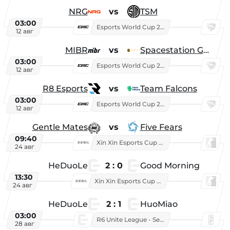
NRG
vs
TSM
03:00
Esports World Cup 2026
12 авг
MIBR
vs
Spacestation Gaming
03:00
Esports World Cup 2026
12 авг
R8 Esports
vs
Team Falcons
03:00
Esports World Cup 2026
12 авг
Gentle Mates
vs
Five Fears
09:40
Xin Xin Esports Cup 2025
24 авг
HeDuoLe
2 : 0
Good Morning
13:30
Xin Xin Esports Cup 2026
24 авг
HeDuoLe
2 : 1
HuoMiao
03:00
R6 Unite League - Season 1
28 авг