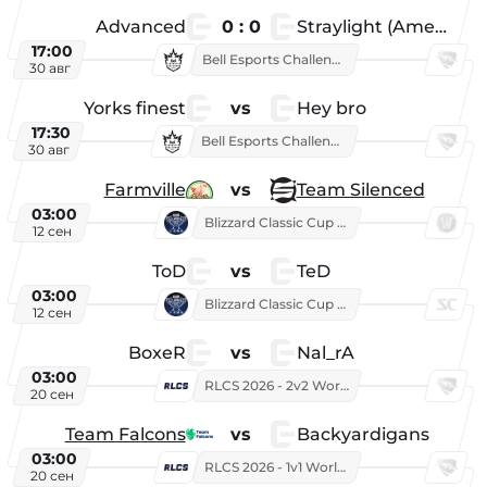
Advanced
0 : 0
Straylight (American team)
17:00
Bell Esports Challenge 2026
30 авг
Yorks finest
vs
Hey bro
17:30
Bell Esports Challenge 2026
30 авг
Farmville
vs
Team Silenced
03:00
Blizzard Classic Cup 2026
12 сен
ToD
vs
TeD
03:00
Blizzard Classic Cup 2026
12 сен
BoxeR
vs
Nal_rA
03:00
RLCS 2026 - 2v2 World Championship
20 сен
Team Falcons
vs
Backyardigans
03:00
RLCS 2026 - 1v1 World Championship
20 сен