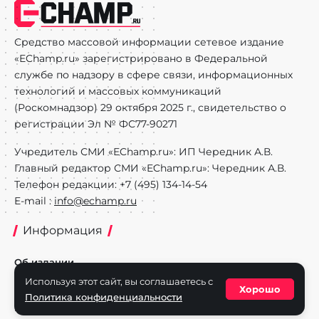
Средство массовой информации сетевое издание
«EChamp.ru» зарегистрировано в Федеральной
службе по надзору в сфере связи, информационных
технологий и массовых коммуникаций
(Роскомнадзор) 29 октября 2025 г., свидетельство о
регистрации Эл № ФС77-90271
Учредитель СМИ «EChamp.ru»: ИП Чередник А.В.
Главный редактор СМИ «EChamp.ru»: Чередник А.В.
Телефон редакции: +7 (495) 134-14-54
E-mail :
info@echamp.ru
Информация
Об издании
Используя этот сайт, вы соглашаетесь с
Реклама на портале
Хорошо
Политика конфиденциальности
Политика конфиденциальности