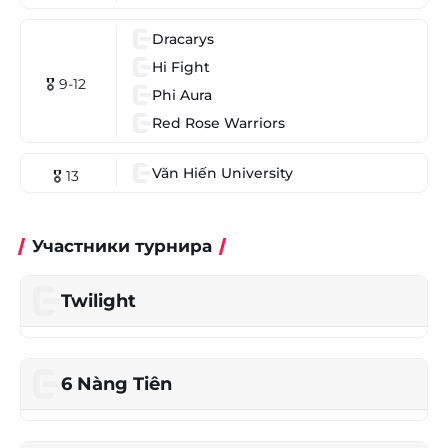
Dracarys
Hi Fight
🎖 9-12
Phi Aura
Red Rose Warriors
Văn Hiến University
🎖 13
Участники турнира
Twilight
6 Nàng Tiên