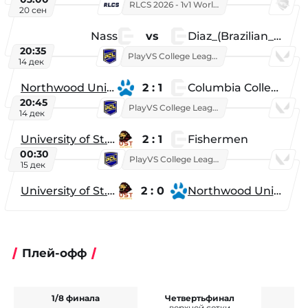
RLCS 2026 - 1v1 World Championship
20 сен
Nass
vs
Diaz_(Brazilian_Player)
20:35
PlayVS College League 2025: Fall
14 дек
Northwood University
2 : 1
Columbia College
20:45
PlayVS College League 2025: Fall
14 дек
University of St. Thomas
2 : 1
Fishermen
00:30
PlayVS College League 2025: Fall
15 дек
University of St. Thomas
2 : 0
Northwood University
Плей-офф
1/8 финала
Четвертьфинал
верхней сетки