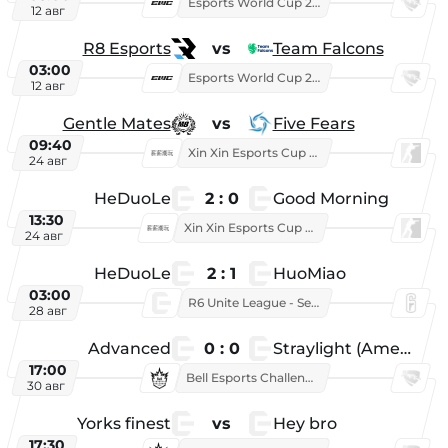
Esports World Cup 2026
12 авг
R8 Esports
vs
Team Falcons
03:00
Esports World Cup 2026
12 авг
Gentle Mates
vs
Five Fears
09:40
Xin Xin Esports Cup 2025
24 авг
HeDuoLe
2 : 0
Good Morning
13:30
Xin Xin Esports Cup 2026
24 авг
HeDuoLe
2 : 1
HuoMiao
03:00
R6 Unite League - Season 1
28 авг
Advanced
0 : 0
Straylight (American team)
17:00
Bell Esports Challenge 2026
30 авг
Yorks finest
vs
Hey bro
17:30