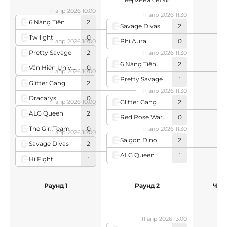
11 апр 2026 10:00
11 апр 2026 11:30
6 Nàng Tiên
2
Savage Divas
2
Twilight
0
Phi Aura
0
11 апр 2026 10:00
Pretty Savage
2
11 апр 2026 11:30
6 Nàng Tiên
2
Văn Hiến University
0
11 апр 2026 10:00
Pretty Savage
1
Glitter Gang
2
11 апр 2026 11:30
Dracarys
0
Glitter Gang
2
11 апр 2026 10:00
ALG Queen
2
Red Rose Warriors
0
The Girl Team
0
11 апр 2026 11:30
11 апр 2026 10:00
Saigon Dino
2
Savage Divas
2
ALG Queen
1
Hi Fight
1
Раунд 1
Раунд 2
Чет
ни
11 апр 2026 13:00