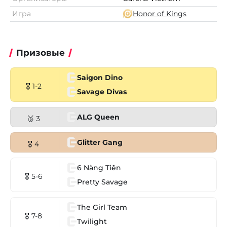
Игра
Honor of Kings
Призовые
Saigon Dino
🎖 1-2
Savage Divas
ALG Queen
🥉 3
Glitter Gang
🎖 4
6 Nàng Tiên
🎖 5-6
Pretty Savage
The Girl Team
🎖 7-8
Twilight