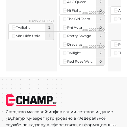
ALG Queen
2
Hi Fight
0
ALG 
11 апр 2026 13:00
Twili
The Girl Team
2
11 апр 2026 11:30
Phi Aura
0
Twilight
2
11 апр 2026 13:00
Văn Hiến University
1
Pretty Savage
2
Dracarys
1
Pret
11 апр 2026 13:00
The 
Twilight
2
Red Rose Warriors
0
Средство массовой информации сетевое издание
«EChamp.ru» зарегистрировано в Федеральной
службе по надзору в сфере связи, информационных