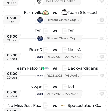
Bell Esports Challenge 2026
30 авг
Farmville
vs
Team Silenced
03:00
Blizzard Classic Cup 2026
12 сен
ToD
vs
TeD
03:00
Blizzard Classic Cup 2026
12 сен
BoxeR
vs
Nal_rA
03:00
RLCS 2026 - 2v2 World Championship
20 сен
Team Falcons
vs
Backyardigans
03:00
RLCS 2026 - 1v1 World Championship
20 сен
Nwpo
vs
Kv1
03:00
RLCS 2026 - 2v2 World Championship
20 сен
No Miss Just Fake
vs
Spacestation Gaming
03:00