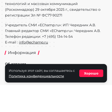
технологий и массовых коммуникаций
(Роскомнадзор) 29 октября 2025 г., свидетельство о
регистрации Эл № ФС77-90271
Учредитель СМИ «EChamp.ru»: ИП Чередник А.В.
Главный редактор СМИ «EChamp.ru»: Чередник А.В.
Телефон редакции: +7 (495) 134-14-54
E-mail :
info@echamp.ru
Информация
Об издании
Используя этот сайт, вы соглашаетесь с
Реклама на портале
Хорошо
Политика конфиденциальности
Политика конфиденциальности
Разделы
Новости