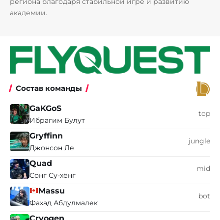
региона благодаря стабильной игре и развитию
академии.
Состав команды
GaKGoS
top
Ибрагим Булут
Gryffinn
jungle
Джонсон Ле
Quad
mid
Сонг Су-хёнг
Massu
bot
Фахад Абдулмалек
Cryogen