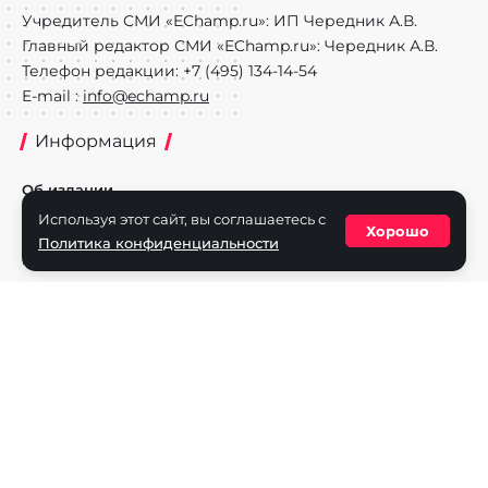
Учредитель СМИ «EChamp.ru»: ИП Чередник А.В.
Главный редактор СМИ «EChamp.ru»: Чередник А.В.
Телефон редакции: +7 (495) 134-14-54
E-mail :
info@echamp.ru
Информация
Об издании
Используя этот сайт, вы соглашаетесь с
Реклама на портале
Хорошо
Политика конфиденциальности
Политика конфиденциальности
Разделы
Новости
Турниры
Игроки
Команды