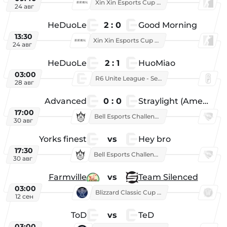
Xin Xin Esports Cup 2025
24 авг
HeDuoLe
2 : 0
Good Morning
13:30
Xin Xin Esports Cup 2026
24 авг
HeDuoLe
2 : 1
HuoMiao
03:00
R6 Unite League - Season 1
28 авг
Advanced
0 : 0
Straylight (American team)
17:00
Bell Esports Challenge 2026
30 авг
Yorks finest
vs
Hey bro
17:30
Bell Esports Challenge 2026
30 авг
Farmville
vs
Team Silenced
03:00
Blizzard Classic Cup 2026
12 сен
ToD
vs
TeD
03:00