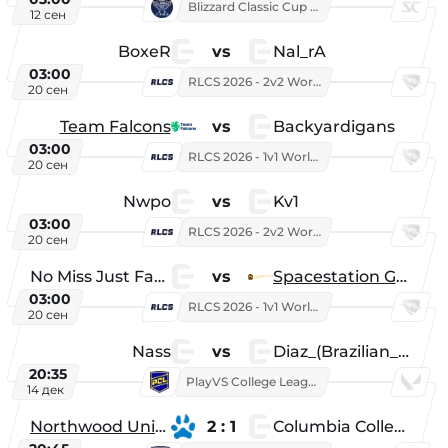
Blizzard Classic Cup 2026
12 сен
BoxeR
vs
Nal_rA
03:00
RLCS 2026 - 2v2 World Championship
20 сен
Team Falcons
vs
Backyardigans
03:00
RLCS 2026 - 1v1 World Championship
20 сен
Nwpo
vs
Kv1
03:00
RLCS 2026 - 2v2 World Championship
20 сен
No Miss Just Fake
vs
Spacestation Gaming
03:00
RLCS 2026 - 1v1 World Championship
20 сен
Nass
vs
Diaz_(Brazilian_Player)
20:35
PlayVS College League 2025: Fall
14 дек
Northwood University
2 : 1
Columbia College