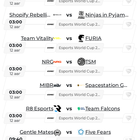
Esports World Cup 2026
12 авг
Shopify Rebellion
vs
Ninjas in Pyjamas
03:00
Esports World Cup 2026
12 авг
Team Vitality
vs
FURIA
03:00
Esports World Cup 2026
12 авг
NRG
vs
TSM
03:00
Esports World Cup 2026
12 авг
MIBR
vs
Spacestation Gaming
03:00
Esports World Cup 2026
12 авг
R8 Esports
vs
Team Falcons
03:00
Esports World Cup 2026
12 авг
Gentle Mates
vs
Five Fears
09:40