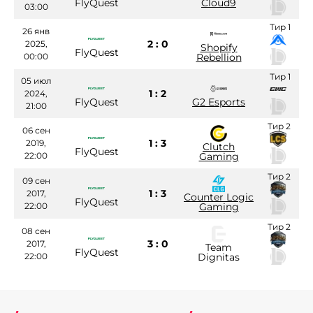
FlyQuest
Cloud9
03:00
Тир 1
26 янв
2 : 0
2025,
Shopify
FlyQuest
00:00
Rebellion
Тир 1
05 июл
1 : 2
2024,
FlyQuest
G2 Esports
21:00
Тир 2
06 сен
1 : 3
2019,
Clutch
FlyQuest
22:00
Gaming
Тир 2
09 сен
1 : 3
2017,
Counter Logic
FlyQuest
22:00
Gaming
Тир 2
08 сен
3 : 0
2017,
Team
FlyQuest
22:00
Dignitas