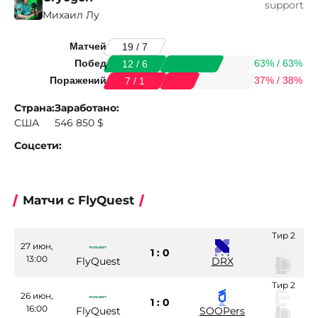
support
Михаил Лу
Матчей
19 / 7
Побед
63% / 63%
12 / 6
Поражений
37% / 38%
7 / 1
Страна:
Заработано:
США
546 850 $
Соцсети:
Матчи с FlyQuest
Тир 2
27 июн,
1 : 0
13:00
FlyQuest
DRX
Тир 2
26 июн,
1 : 0
16:00
FlyQuest
SOOPers