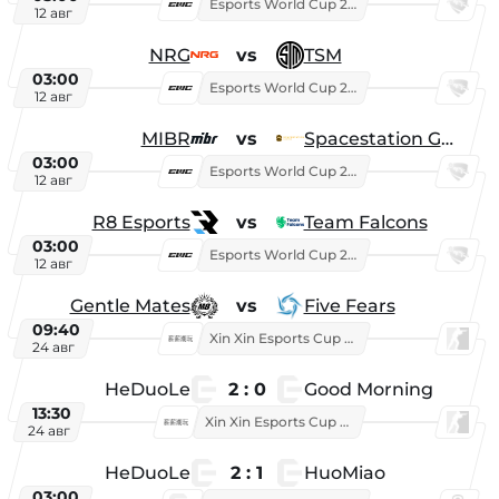
Esports World Cup 2026
12 авг
NRG
vs
TSM
03:00
Esports World Cup 2026
12 авг
MIBR
vs
Spacestation Gaming
03:00
Esports World Cup 2026
12 авг
R8 Esports
vs
Team Falcons
03:00
Esports World Cup 2026
12 авг
Gentle Mates
vs
Five Fears
09:40
Xin Xin Esports Cup 2025
24 авг
HeDuoLe
2 : 0
Good Morning
13:30
Xin Xin Esports Cup 2026
24 авг
HeDuoLe
2 : 1
HuoMiao
03:00