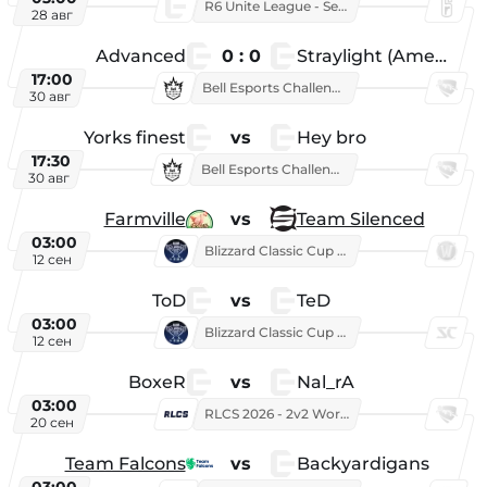
R6 Unite League - Season 1
28 авг
Advanced
0 : 0
Straylight (American team)
17:00
Bell Esports Challenge 2026
30 авг
Yorks finest
vs
Hey bro
17:30
Bell Esports Challenge 2026
30 авг
Farmville
vs
Team Silenced
03:00
Blizzard Classic Cup 2026
12 сен
ToD
vs
TeD
03:00
Blizzard Classic Cup 2026
12 сен
BoxeR
vs
Nal_rA
03:00
RLCS 2026 - 2v2 World Championship
20 сен
Team Falcons
vs
Backyardigans