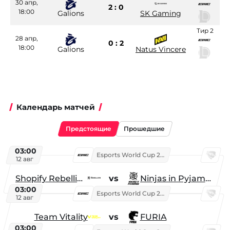
30 апр,
2 : 0
18:00
Galions
SK Gaming
Тир 2
28 апр,
0 : 2
18:00
Galions
Natus Vincere
Календарь матчей
Предстоящие
Прошедшие
03:00
Esports World Cup 2026
12 авг
Shopify Rebellion
vs
Ninjas in Pyjamas
03:00
Esports World Cup 2026
12 авг
Team Vitality
vs
FURIA
03:00