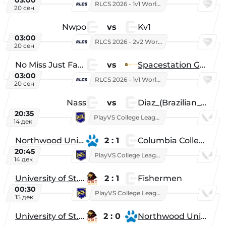
03:00
RLCS 2026 - 1v1 World Championship
20 сен
Nwpo
vs
Kv1
03:00
RLCS 2026 - 2v2 World Championship
20 сен
No Miss Just Fake
vs
Spacestation Gaming
03:00
RLCS 2026 - 1v1 World Championship
20 сен
Nass
vs
Diaz_(Brazilian_Player)
20:35
PlayVS College League 2025: Fall
14 дек
Northwood University
2 : 1
Columbia College
20:45
PlayVS College League 2025: Fall
14 дек
University of St. Thomas
2 : 1
Fishermen
00:30
PlayVS College League 2025: Fall
15 дек
University of St. Thomas
2 : 0
Northwood University