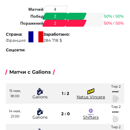
Матчей
4
Побед
50% / 50%
2
Поражений
50% / 50%
2
Страна:
Заработано:
Франция
284 718 $
Соцсети:
Матчи с Galions
Тир 2
15 мая,
1 : 2
18:00
Galions
Natus Vincere
Тир 2
14 мая,
2 : 0
21:00
Galions
Shifters
Тир 2