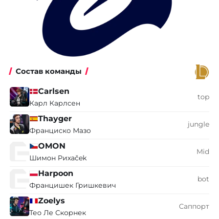
Состав команды
Carlsen
top
Карл Карлсен
Thayger
jungle
Франциско Мазо
OMON
Mid
Шимон Рихаček
Harpoon
bot
Францишек Гришкевич
Zoelys
Саппорт
Тео Ле Скорнек