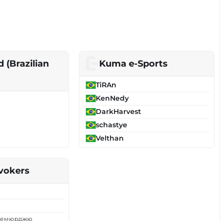
 (Brazilian
Kuma e-Sports
TiRAn
KenNedy
DarkHarvest
schastye
Velthan
vokers
Кемюрджю