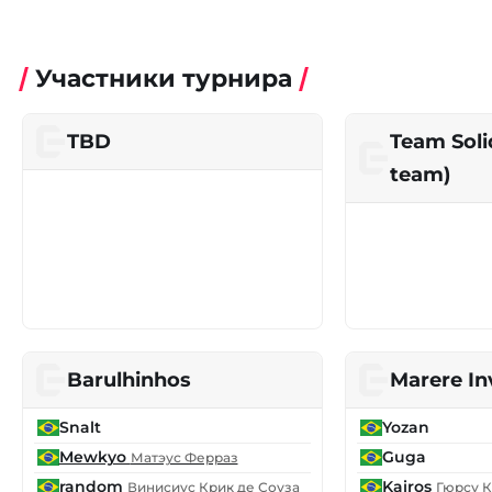
Участники турнира
TBD
Team Solid
team)
Barulhinhos
Marere In
Snalt
Yozan
Mewkyo
Guga
Матэус Ферраз
random
Kairos
Винисиус Крик де Соуза
Гюрсу 