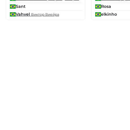
Sant
Rosa
Vahvel
elkinho
Виктор Виейра