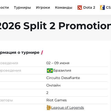
вости
Турниры
Игроки
Команды
Dota 2
CS
 2026 Split 2 Promoti
рмация о турнире
роведения
02 – 09 июня
проведения
Бразилия
Circuito Desafiante
Онлайн
2
заторы
Riot Games
League of Legends