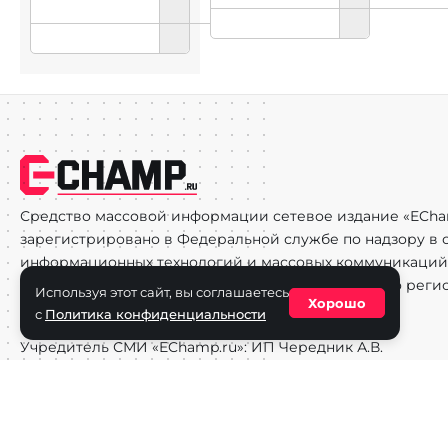
Средство массовой информации сетевое издание «ECha
зарегистрировано в Федеральной службе по надзору в с
информационных технологий и массовых коммуникаций
(Роскомнадзор) 29 октября 2025 г., свидетельство о рег
Используя этот сайт, вы соглашаетесь
Хорошо
ФС77-90271
с
Политика конфиденциальности
Учредитель СМИ «EChamp.ru»: ИП Чередник А.В.
Главный редактор СМИ «EChamp.ru»: Чередник А.В.
Телефон редакции: +7 (495) 134-14-54
E-mail :
info@echamp.ru