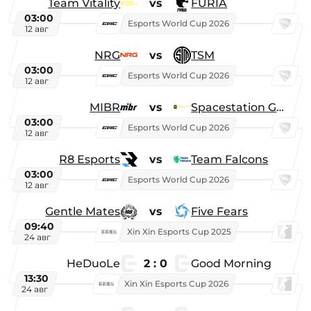
Team Vitality
vs
FURIA
03:00
Esports World Cup 2026
12 авг
NRG
vs
TSM
03:00
Esports World Cup 2026
12 авг
MIBR
vs
Spacestation Gaming
03:00
Esports World Cup 2026
12 авг
R8 Esports
vs
Team Falcons
03:00
Esports World Cup 2026
12 авг
Gentle Mates
vs
Five Fears
09:40
Xin Xin Esports Cup 2025
24 авг
HeDuoLe
2 : 0
Good Morning
13:30
Xin Xin Esports Cup 2026
24 авг