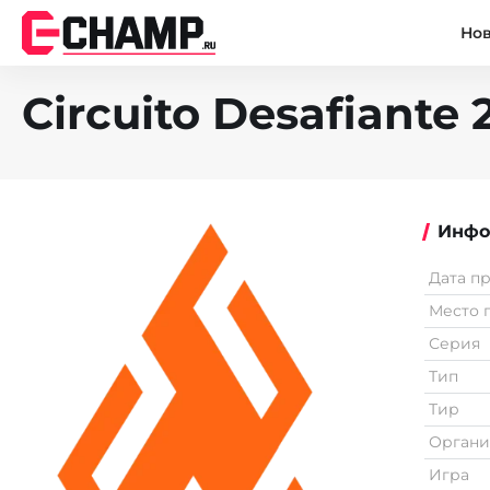
Но
Circuito Desafiante
Инфо
Дата п
Место 
Серия
Тип
Тир
Органи
Игра