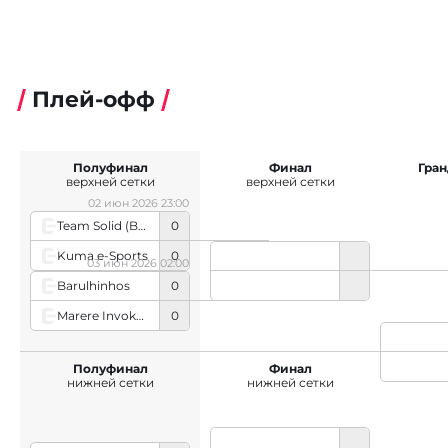
Плей-офф
Полуфинал
Финал
Гра
верхней сетки
верхней сетки
02 июн 2026 23:00
Team Solid (Brazilian team)
0
Kuma e-Sports
0
03 июн 2026 02:00
Barulhinhos
0
Marere Invokers
0
Полуфинал
Финал
нижней сетки
нижней сетки