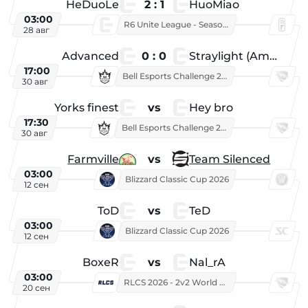
HeDuoLe
2 : 1
HuoMiao
03:00
R6 Unite League - Season 1
28 авг
Advanced
0 : 0
Straylight (American team)
17:00
Bell Esports Challenge 2026
30 авг
Yorks finest
vs
Hey bro
17:30
Bell Esports Challenge 2026
30 авг
Farmville
vs
Team Silenced
03:00
Blizzard Classic Cup 2026
12 сен
ToD
vs
TeD
03:00
Blizzard Classic Cup 2026
12 сен
BoxeR
vs
Nal_rA
03:00
RLCS 2026 - 2v2 World Championship
20 сен