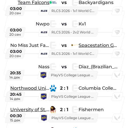
Team Falcons
vs
Backyardigans
03:00
RLCS 2026 - 1v1 World Championship
20 сен
Nwpo
vs
Kv1
03:00
RLCS 2026 - 2v2 World Championship
20 сен
No Miss Just Fake
vs
Spacestation Gaming
03:00
RLCS 2026 - 1v1 World Championship
20 сен
Nass
vs
Diaz_(Brazilian_Player)
20:35
PlayVS College League 2025: Fall
14 дек
Northwood University
2 : 1
Columbia College
20:45
PlayVS College League 2025: Fall
14 дек
University of St. Thomas
2 : 1
Fishermen
00:30
PlayVS College League 2025: Fall
15 дек