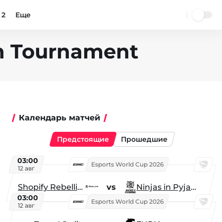
 2
Еще
on Tournament
Календарь матчей
Предстоящие
Прошедшие
03:00
Esports World Cup 2026
12 авг
Shopify Rebellion
vs
Ninjas in Pyjamas
03:00
Esports World Cup 2026
12 авг