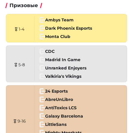
Призовые
Ambys Team
Dark Phoenix Esports
🎖 1-4
Monta Club
CDC
Madrid In Game
🎖 5-8
Unranked Enjoyers
Valkiria's Vikings
24 Esports
AbreUnLibro
AntiToxics LCS
Galaxy Barcelona
🎖 9-16
LittleSans
Mighty Meerkats