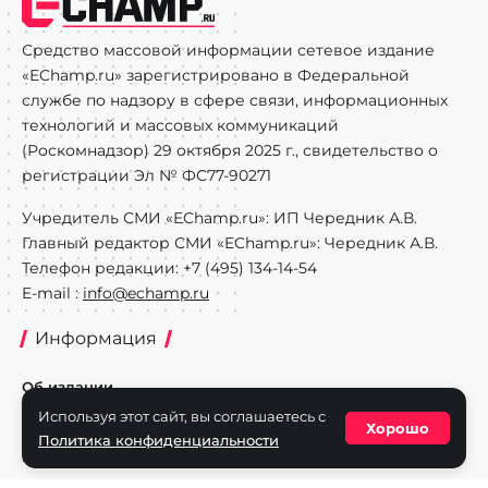
Средство массовой информации сетевое издание
«EChamp.ru» зарегистрировано в Федеральной
службе по надзору в сфере связи, информационных
технологий и массовых коммуникаций
(Роскомнадзор) 29 октября 2025 г., свидетельство о
регистрации Эл № ФС77-90271
Учредитель СМИ «EChamp.ru»: ИП Чередник А.В.
Главный редактор СМИ «EChamp.ru»: Чередник А.В.
Телефон редакции: +7 (495) 134-14-54
E-mail :
info@echamp.ru
Информация
Об издании
Используя этот сайт, вы соглашаетесь с
Реклама на портале
Хорошо
Политика конфиденциальности
Политика конфиденциальности