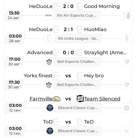
HeDuoLe
2 : 0
Good Morning
13:30
Xin Xin Esports Cup 2026
24 авг
HeDuoLe
2 : 1
HuoMiao
03:00
R6 Unite League - Season 1
28 авг
Advanced
0 : 0
Straylight (American team)
17:00
Bell Esports Challenge 2026
30 авг
Yorks finest
vs
Hey bro
17:30
Bell Esports Challenge 2026
30 авг
Farmville
vs
Team Silenced
03:00
Blizzard Classic Cup 2026
12 сен
ToD
vs
TeD
03:00
Blizzard Classic Cup 2026
12 сен