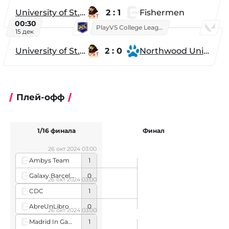
University of St. Thomas
2 : 1
Fishermen
00:30
PlayVS College League 2025: Fall
15 дек
University of St. Thomas
2 : 0
Northwood University
Плей-офф
1/16 финала
Финал
26 окт 2024 03:00
Ambys Team
1
Galaxy Barcelona
0
26 окт 2024 03:00
CDC
1
AbreUnLibro
0
26 окт 2024 03:00
Madrid In Game
1