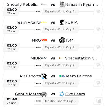
Shopify Rebellion
vs
Ninjas in Pyjamas
03:00
Esports World Cup 2026
12 авг
Team Vitality
vs
FURIA
03:00
Esports World Cup 2026
12 авг
NRG
vs
TSM
03:00
Esports World Cup 2026
12 авг
MIBR
vs
Spacestation Gaming
03:00
Esports World Cup 2026
12 авг
R8 Esports
vs
Team Falcons
03:00
Esports World Cup 2026
12 авг
Gentle Mates
vs
Five Fears
09:40
Xin Xin Esports Cup 2025
24 авг