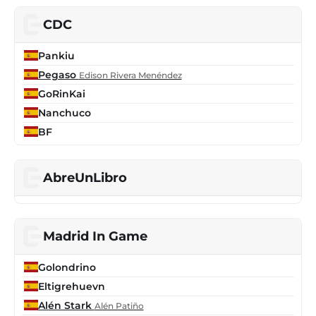
CDC
Pankiu
Pegaso
Edison Rivera Menéndez
GoRinKai
Nanchuco
BF
AbreUnLibro
Madrid In Game
Golondrino
Eltigrehuevn
Alén Stark
Alén Patiño