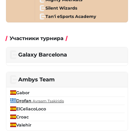
Silent Wizards
Tan'i eSports Academy
Участники турнира
Galaxy Barcelona
Ambys Team
Gabor
Drofan
Avraam Tsakiridis
ElCeliacoLoco
Croac
Valehir