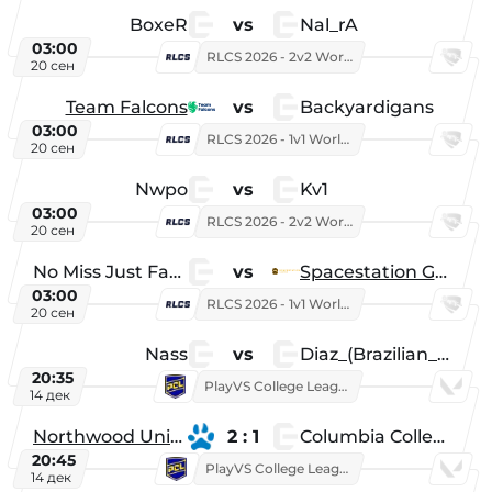
BoxeR
vs
Nal_rA
03:00
RLCS 2026 - 2v2 World Championship
20 сен
Team Falcons
vs
Backyardigans
03:00
RLCS 2026 - 1v1 World Championship
20 сен
Nwpo
vs
Kv1
03:00
RLCS 2026 - 2v2 World Championship
20 сен
No Miss Just Fake
vs
Spacestation Gaming
03:00
RLCS 2026 - 1v1 World Championship
20 сен
Nass
vs
Diaz_(Brazilian_Player)
20:35
PlayVS College League 2025: Fall
14 дек
Northwood University
2 : 1
Columbia College
20:45
PlayVS College League 2025: Fall
14 дек