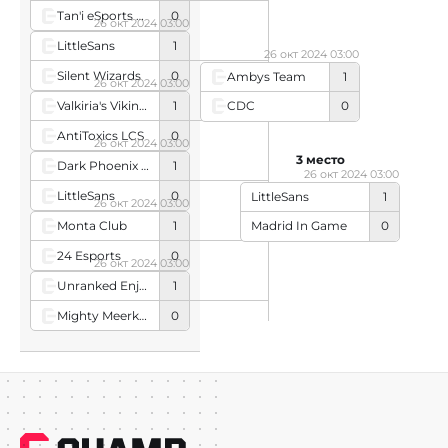
Tan'i eSports Academy
0
26 окт 2024 03:00
LittleSans
1
26 окт 2024 03:00
Silent Wizards
0
Ambys Team
1
26 окт 2024 03:00
Valkiria's Vikings
1
CDC
0
AntiToxics LCS
0
26 окт 2024 03:00
3 место
Dark Phoenix Esports
1
26 окт 2024 03:00
LittleSans
0
LittleSans
1
26 окт 2024 03:00
Monta Club
1
Madrid In Game
0
24 Esports
0
26 окт 2024 03:00
Unranked Enjoyers
1
Mighty Meerkats
0