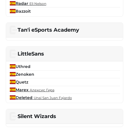
Radar
Eli Nelson
Bazzoit
Tan'i eSports Academy
LittleSans
Uthred
Zenoken
Quetz
Marex
Алексис Гира
Deleted
Unai San Juan Fajardo
Silent Wizards