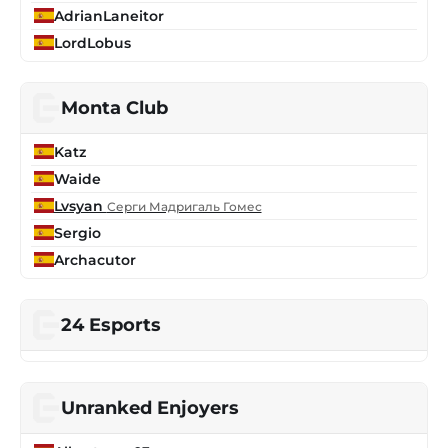
AdrianLaneitor
LordLobus
Monta Club
Katz
Waide
Lvsyan
Серги Мадригаль Гомес
Sergio
Archacutor
24 Esports
Unranked Enjoyers