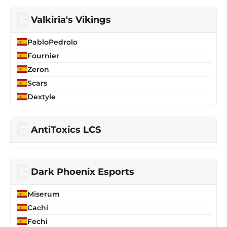
Valkiria's Vikings
PabloPedrolo
Fournier
Zeron
Scars
Dextyle
AntiToxics LCS
Dark Phoenix Esports
Miserum
Cachi
Fechi