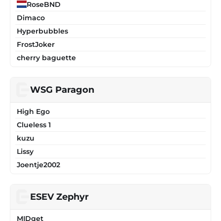
RoseBND
Dimaco
Hyperbubbles
FrostJoker
cherry baguette
WSG Paragon
High Ego
Clueless 1
kuzu
Lissy
Joentje2002
ESEV Zephyr
MIDget