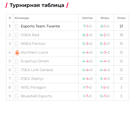
Турнирная таблица
#
Команда
Матчи
Игры
Очки
1
Esports Team Twente
7
-
1
-
0
6
-
1
-
0
21
2
DSEA Red
6
-
2
-
0
6
-
2
-
0
18
3
MSEA Peritan
5
-
3
-
0
5
-
3
-
0
15
4
Northern Lions
4
-
4
-
0
4
-
3
-
0
12
5
Erasmus Omen
4
-
4
-
0
4
-
4
-
0
12
6
TSEA Link Genesis
4
-
4
-
0
4
-
4
-
0
12
7
ESEV Zephyr
4
-
4
-
0
3
-
4
-
0
12
8
WSG Paragon
1
-
7
-
0
1
-
5
-
0
3
9
Blueshell Esports
1
-
7
-
0
0
-
7
-
0
3