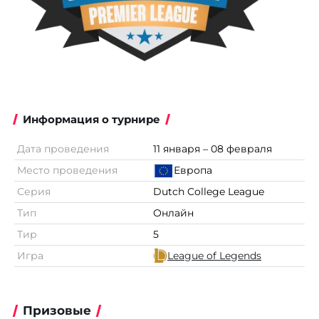
Информация о турнире
Дата проведения
11 января – 08 февраля
Место проведения
Европа
Серия
Dutch College League
Тип
Онлайн
Тир
5
Игра
League of Legends
Призовые