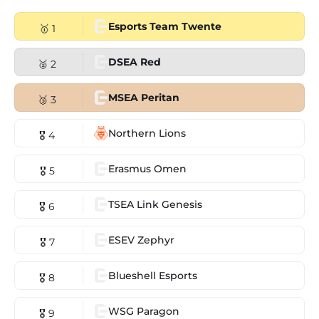
Esports Team Twente
🥇 1
DSEA Red
🥈 2
MSEA Peritan
🥉 3
Northern Lions
🎖 4
Erasmus Omen
🎖 5
TSEA Link Genesis
🎖 6
ESEV Zephyr
🎖 7
Blueshell Esports
🎖 8
WSG Paragon
🎖 9