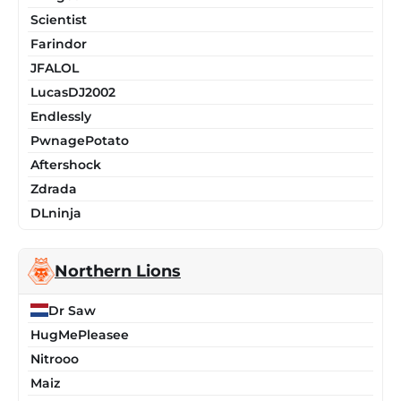
Scientist
Farindor
JFALOL
LucasDJ2002
Endlessly
PwnagePotato
Aftershock
Zdrada
DLninja
Northern Lions
Dr Saw
HugMePleasee
Nitrooo
Maiz