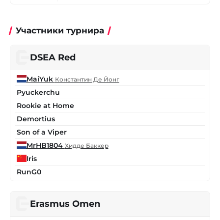
Участники турнира
DSEA Red
MaiYuk
Константин Де Йонг
Pyuckerchu
Rookie at Home
Demortius
Son of a Viper
MrHB1804
Хидде Баккер
Iris
RunG0
Erasmus Omen