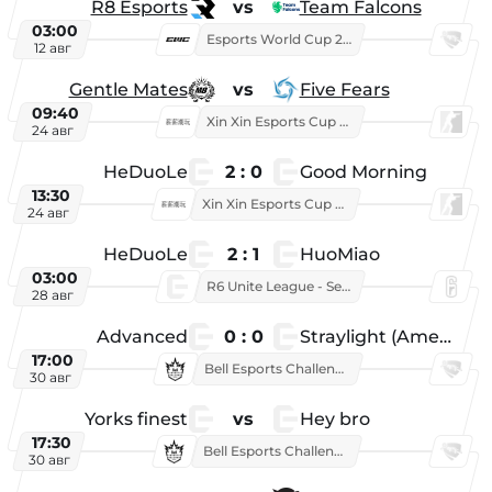
R8 Esports
vs
Team Falcons
03:00
Esports World Cup 2026
12 авг
Gentle Mates
vs
Five Fears
09:40
Xin Xin Esports Cup 2025
24 авг
HeDuoLe
2 : 0
Good Morning
13:30
Xin Xin Esports Cup 2026
24 авг
HeDuoLe
2 : 1
HuoMiao
03:00
R6 Unite League - Season 1
28 авг
Advanced
0 : 0
Straylight (American team)
17:00
Bell Esports Challenge 2026
30 авг
Yorks finest
vs
Hey bro
17:30
Bell Esports Challenge 2026
30 авг