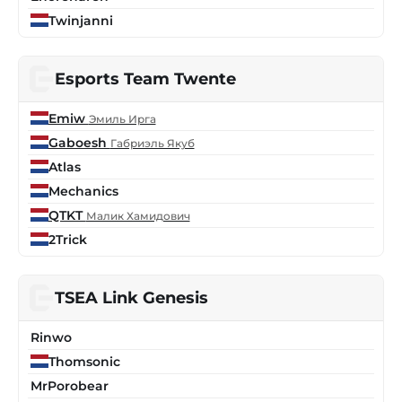
Twinjanni
Esports Team Twente
Emiw
Эмиль Ирга
Gaboesh
Габриэль Якуб
Atlas
Mechanics
QTKT
Малик Хамидович
2Trick
TSEA Link Genesis
Rinwo
Thomsonic
MrPorobear