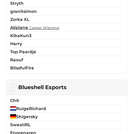
Stryth
granitsimon
Zorka XL
Aliplane
Casper Wiersma
KibaKun3
Harry
Top Paardje
Raouf
BlissfulFire
Blueshell Esports
Chit
RuigeRichard
Shigersky
SweatIRL
Enorenaren