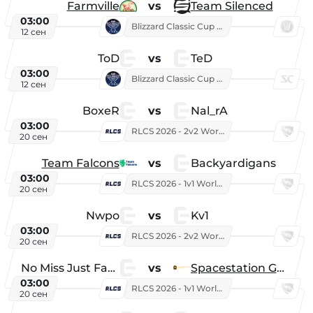
Farmville
vs
Team Silenced
03:00
Blizzard Classic Cup 2026
12 сен
ToD
vs
TeD
03:00
Blizzard Classic Cup 2026
12 сен
BoxeR
vs
Nal_rA
03:00
RLCS 2026 - 2v2 World Championship
20 сен
Team Falcons
vs
Backyardigans
03:00
RLCS 2026 - 1v1 World Championship
20 сен
Nwpo
vs
Kv1
03:00
RLCS 2026 - 2v2 World Championship
20 сен
No Miss Just Fake
vs
Spacestation Gaming
03:00
RLCS 2026 - 1v1 World Championship
20 сен