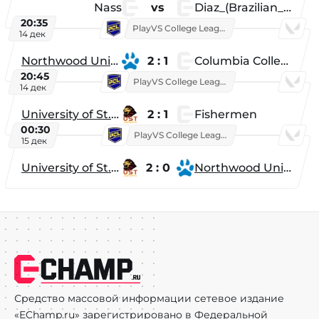
Nass
vs
Diaz_(Brazilian_Player)
20:35
PlayVS College League 2025: Fall
14 дек
Northwood University
2 : 1
Columbia College
20:45
PlayVS College League 2025: Fall
14 дек
University of St. Thomas
2 : 1
Fishermen
00:30
PlayVS College League 2025: Fall
15 дек
University of St. Thomas
2 : 0
Northwood University
Средство массовой информации сетевое издание
«EChamp.ru» зарегистрировано в Федеральной