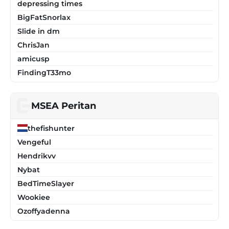
depressing times
BigFatSnorlax
Slide in dm
ChrisJan
amicusp
FindingT33mo
MSEA Peritan
thefishunter
Vengeful
Hendrikvv
Nybat
BedTimeSlayer
Wookiee
Ozoffyadenna