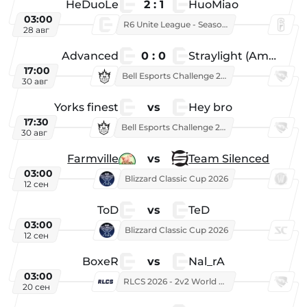
HeDuoLe
2 : 1
HuoMiao
03:00
R6 Unite League - Season 1
28 авг
Advanced
0 : 0
Straylight (American team)
17:00
Bell Esports Challenge 2026
30 авг
Yorks finest
vs
Hey bro
17:30
Bell Esports Challenge 2026
30 авг
Farmville
vs
Team Silenced
03:00
Blizzard Classic Cup 2026
12 сен
ToD
vs
TeD
03:00
Blizzard Classic Cup 2026
12 сен
BoxeR
vs
Nal_rA
03:00
RLCS 2026 - 2v2 World Championship
20 сен