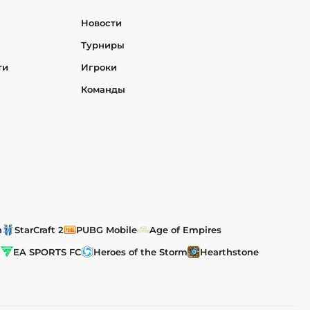
Новости
Турниры
ти
Игроки
Команды
h
StarCraft 2
PUBG Mobile
Age of Empires
t
EA SPORTS FC
Heroes of the Storm
Hearthstone