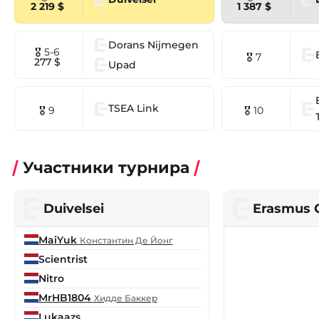
2 219 $
1 387 $
Dorans Nijmegen
🎖 5-6
🎖 7
277 $
Upad
TSEA Link
🎖 9
🎖 10
Участники турнира
Duivelsei
Erasmus
MaiYuk
Константин Де Йонг
Scientrist
Nitro
MrHB1804
Хидде Баккер
Lukaazs