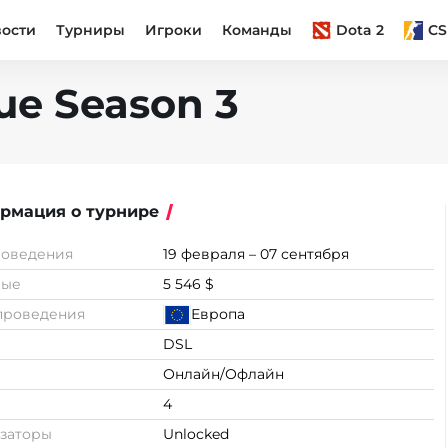
вости
Турниры
Игроки
Команды
Dota 2
CS
ue Season 3
рмация о турнире
роведения
19 февраля – 07 сентября
вые
5 546 $
проведения
Европа
DSL
Онлайн/Офлайн
4
заторы
Unlocked