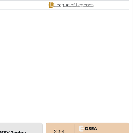
League of Legends
DSEA
🎖 3-4
ESEV Zephyr