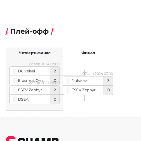
Плей-офф
Четвертьфинал
Финал
22 апр 2024 03:00
Duivelsei
2
07 сен 2024 03:00
Erasmus Omen
0
Duivelsei
3
22 апр 2024 03:00
ESEV Zephyr
2
ESEV Zephyr
0
DSEA
0