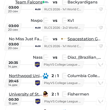
Team Falcons
vs
Backyardigans
03:00
RLCS 2026 - 1v1 World Championship
20 сен
Nwpo
vs
Kv1
03:00
RLCS 2026 - 2v2 World Championship
20 сен
No Miss Just Fake
vs
Spacestation Gaming
03:00
RLCS 2026 - 1v1 World Championship
20 сен
Nass
vs
Diaz_(Brazilian_Player)
20:35
PlayVS College League 2025: Fall
14 дек
Northwood University
2 : 1
Columbia College
20:45
PlayVS College League 2025: Fall
14 дек
University of St. Thomas
2 : 1
Fishermen
00:30
PlayVS College League 2025: Fall
15 дек