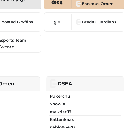
693 $
Erasmus Omen
Boosted Gryffins
Breda Guardians
🎖 8
Esports Team
Twente
 Omen
DSEA
Pukerchu
Snowie
maselko13
Kattenkaas
pablo86420