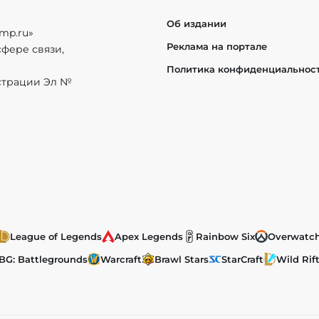
Об издании
mp.ru»
Реклама на портале
фере связи,
Политика конфиденциальнос
истрации Эл №
League of Legends
Apex Legends
Rainbow Six
Overwatc
BG: Battlegrounds
Warcraft
Brawl Stars
StarCraft
Wild Rif