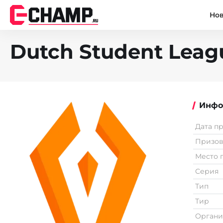
Но
Dutch Student Leag
Инфо
Дата п
Призо
Место 
Серия
Тип
Тир
Органи