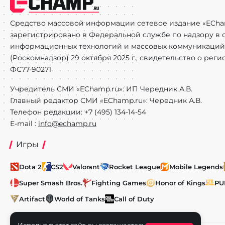
Средство массовой информации сетевое издание «ECha
зарегистрировано в Федеральной службе по надзору в с
информационных технологий и массовых коммуникаций
(Роскомнадзор) 29 октября 2025 г., свидетельство о рег
ФС77-90271
Учредитель СМИ «EChamp.ru»: ИП Чередник А.В.
Главный редактор СМИ «EChamp.ru»: Чередник А.В.
Телефон редакции: +7 (495) 134-14-54
E-mail :
info@echamp.ru
Игры
Dota 2
CS2
Valorant
Rocket League
Mobile Legends
Super Smash Bros.
Fighting Games
Honor of Kings
PU
Artifact
World of Tanks
Call of Duty