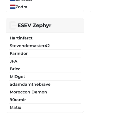
Zodra
ESEV Zephyr
Hartinfarct
Stevendemaster42
Farindor
JFA
Bricc
MIDget
adamdamthebrave
Moroccon Demon
90ramir
Matix