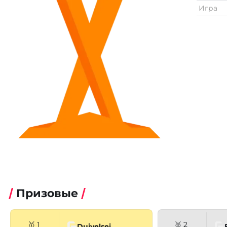
Игра
Призовые
🥇 1
🥈 2
Duivelsei