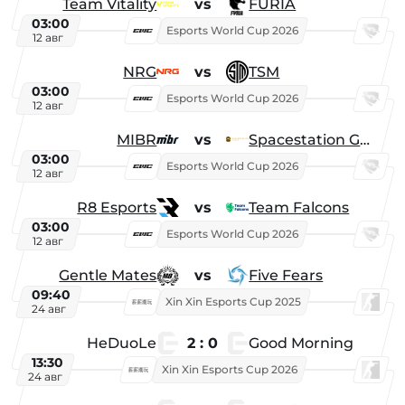
Team Vitality
vs
FURIA
03:00
Esports World Cup 2026
12 авг
NRG
vs
TSM
03:00
Esports World Cup 2026
12 авг
MIBR
vs
Spacestation Gaming
03:00
Esports World Cup 2026
12 авг
R8 Esports
vs
Team Falcons
03:00
Esports World Cup 2026
12 авг
Gentle Mates
vs
Five Fears
09:40
Xin Xin Esports Cup 2025
24 авг
HeDuoLe
2 : 0
Good Morning
13:30
Xin Xin Esports Cup 2026
24 авг